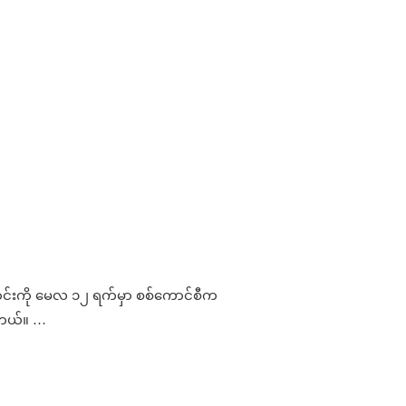
ျောင်းကို မေလ ၁၂ ရက်မှာ စစ်ကောင်စီက
ပါတယ်။ …