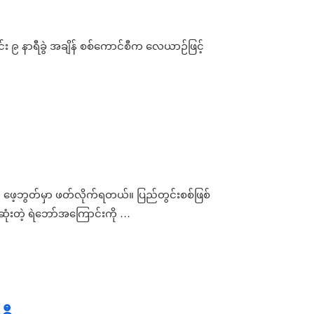
ုင်း ၉ နာရီခွဲ အချိန် စစ်ကောင်စီက လေယာဉ်ဖြင့်
တွေ ဖေ့ဘွတ်မှာ ဖတ်လိုက်ရတယ်။ ပြည်တွင်းစစ်ဖြစ်
ံးတဲ့ ရဲဘော်အကြောင်းကို …