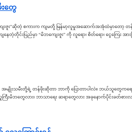
ီးတွေ
ကျေးဇူး”ဆိုတဲ့ စကားက ကျမတို့ မြန်မာ့လူမှုအဆောက်အအုံထဲမှာတော့ တန်
ုံကျနေတဲ့တိုင်းပြည်မှာ “မိဘကျေးဇူး” ကို လူရော၊ စိတ်ရော၊ ငွေကြေး 
့် အမျိုးသမီးတို့ရဲ့ တန်ဖိုးဆိုတာ ဘာကို ပြောတာပါလဲ။ ဘယ်သူတွ
လူကြီးမိဘတွေလား၊ ဘာသာရေး ဆရာတွေလား အခုနောက်ပိုင်းခတ်စားလာ