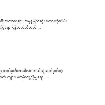
ဖိုးအထားရဆုံး၊ အမွန်မြတ်ဆုံး စကားလုံးပါပဲ။
အားဖြင့်ရော ပြန်လည်သိတတ် …
ေကရော သတ်မှတ်တာပါလဲ။ ဘယ်သူသတ်မှတ်တဲ့
တဲ့ ကျား၊ မတန်းတူညီမျှရေး …