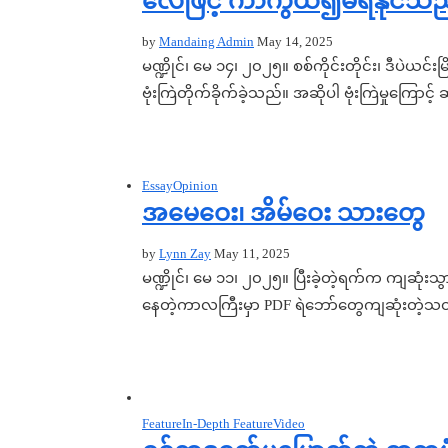
လေဖြင့် ကာကွယ်၍မရနိုင်သည
by
Mandaing Admin
May 14, 2025
မဏ္ဍိုင်၊ မေ ၁၄၊ ၂၀၂၅။ စစ်ကိုင်းတိုင်း၊ ဒီပဲယင
ဗုံးကြဲတိုက်ခိုက်ခဲ့သည်။ အဆိုပါ ဗုံးကြဲမှုကြောင့
Essay
Opinion
အမေဝေး၊ အိမ်ဝေး သားတွေ
by
Lynn Zay
May 11, 2025
မဏ္ဍိုင်၊ မေ ၁၁၊ ၂၀၂၅။ ပြီးခဲ့တဲ့ရက်က ကျဆုံးသ
နေတဲ့ကာလကြီးမှာ PDF ရဲဘော်တွေကျဆုံးတဲ့သတ
Feature
In-Depth Feature
Video