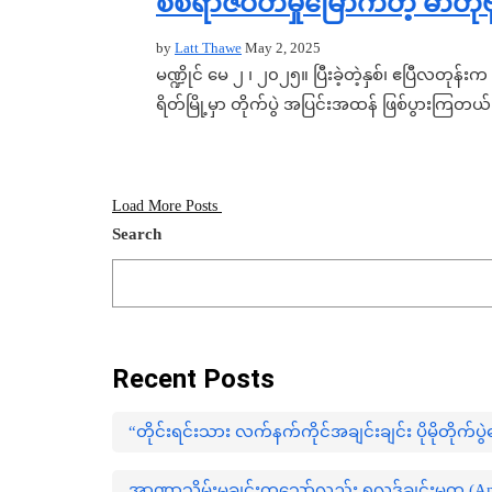
စစ်ရာဇဝတ်မှုမြောက်တဲ့ ဓာတုဗ
by
Latt Thawe
May 2, 2025
မဏ္ဍိုင် မေ ၂ ၊ ၂၀၂၅။ ပြီးခဲ့တဲ့နှစ်၊ ဧပြီလတု
ရိတ်မြို့မှာ တိုက်ပွဲ အပြင်းအထန် ဖြစ်ပွားကြ
Load More Posts
Search
Recent Posts
“တိုင်းရင်းသား လက်နက်ကိုင်အချင်းချင်း ပိုမိုတိုက်
အာဏာသိမ်းမှုချင်းတူသော်လည်း ရလဒ်ချင်းမတူ (Ana