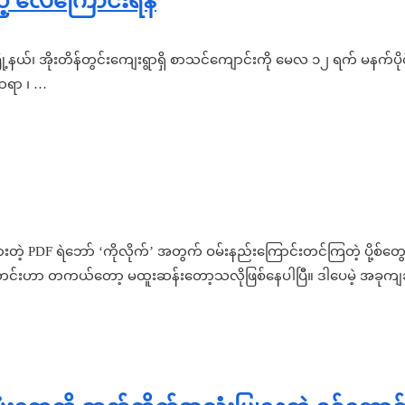
့် လေကြောင်းရန်
်းမြို့နယ်၊ အိုးတိန်တွင်းကျေးရွာရှိ စာသင်ကျောင်းကို မေလ ၁၂ ရက် မနက်ပိ
် ဆရာ ၊ …
ွားတဲ့ PDF ရဲဘော် ‘ကိုလိုက်’ အတွက် ဝမ်းနည်းကြောင်းတင်ကြတဲ့ ပို့စ်
င်းဟာ တကယ်တော့ မထူးဆန်းတော့သလိုဖြစ်နေပါပြီ။ ဒါပေမဲ့ အခုကျဆု