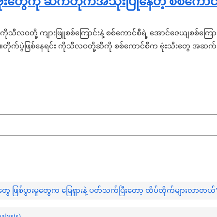
ုံးတွေကို ဆက်တိုက်အသုံးပြုနေတဲ့ စစ်ကောင်
န်းက ကိုသီလဝတို့ ကျားဖြူစစ်ကြောင်းနဲ့ စစ်ကောင်စီရဲ့ အောင်ဇေယျစစ်ကြ
တယ်။တိုက်ပွဲဖြစ်နေရင်း ကိုသီလဝတို့ဆီကို စစ်ကောင်စီက ဗုံးသီးတွေ 
ပွဲတွေ ဖြစ်ပွားမှုတွေက မြေရှားနဲ့ ပတ်သက်ပြီးတော့ ထိပ်တိုက်များလာတယ်
lysis)