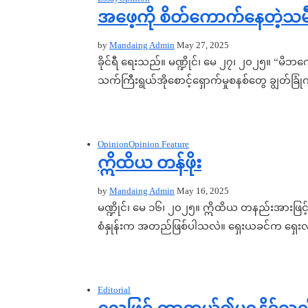
အဖေ့ကို စိတ်ကောက်နေတဲ့သမ
by
Mandaing Admin
May 27, 2025
ခိုင်ရီ ရေးသည်။ မဏ္ဍိုင်၊ မေ ၂၇၊ ၂၀၂၅။ “မိဘ
သက်ကြီးရွယ်အိုစောင့်ရှောက်မှုစနစ်တွေ ချွတ်ခြ
Opinion
Opinion Feature
ဣိထိယ တန်ဖိုး
by
Mandaing Admin
May 16, 2025
မဏ္ဍိုင်၊ မေ ၁၆၊ ၂၀၂၅။ ဣိထိယ တနည်းအားဖြင
စံနှုန်းက အတည်ဖြစ်ပါသလဲ။ ရှေးယခင်က ရှေး
Editorial