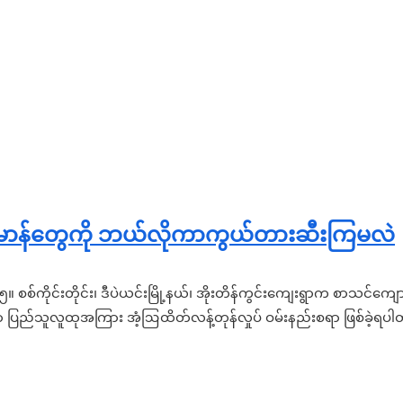
ာန်တွေကို ဘယ်လိုကာကွယ်တားဆီးကြမလဲ
။ စစ်ကိုင်းတိုင်း၊ ဒီပဲယင်းမြို့နယ်၊ အိုးတိန်ကွင်းကျေးရွာက စာသင်က
ပ်ဟာ ပြည်သူလူထုအကြား အံ့ဩထိတ်လန့်တုန်လှုပ် ဝမ်းနည်းစရာ ဖြစ်ခဲ့ရ