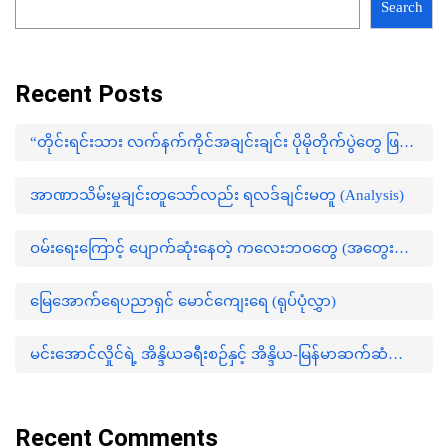
Search
Recent Posts
“တိုင်းရင်းသား လက်နက်ကိုင်အချင်းချင်း ပိုမိုတိုက်ပွဲတွေ ဖြစ်ပွားမှုတွေက မြေရှားနဲ့ ပတ်သက်ပြီးတော့ ထိပ်တိုက်များလာတယ်”
အာဏာသိမ်းမှုချင်းတူသော်လည်း ရလဒ်ချင်းမတူ (Analysis)
ဝမ်းရေးကြောင့် ပျောက်ဆုံးနေတဲ့ ကလေးဘဝတွေ (အတွေးအမြင်)
မြေအောက်ရေပညာရှင် မောင်ကျေးရေ (ရုပ်ပုံလွှာ)
မင်းအောင်လှိုင်ရဲ့ အိန္ဒိယခရီးစဉ်နှင့် အိန္ဒိယ-မြန်မာဆက်ဆံရေးနောက်ကွယ်က မဟာဗျူဟာ (အတွေးအမြင်)
Recent Comments