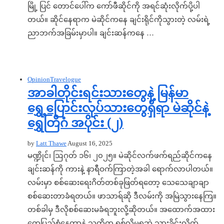
မြို့ ပြင် တောင်ပေါ်က ကော်ဖီဆိုင်ကို အရင်ဆုံးလိုက်ပို့ပါ
တယ်။ ဆိုင်နေရာက မဲဆိုင်ကနေ ချင်းရိုင်ကိုသွားတဲ့ လမ်းရဲ့
ညာဘက်အခြမ်းမှာပါ။ ချင်းဆန်ကနေ …
Opinion
Travelogue
အာခါတိုင်းရင်းသားတွေနဲ့ မြန်မာ
ရွှေ့ပြောင်းလုပ်သားတွေရှိရာ မဲဆိုင်နဲ့
ရွှေတြိဂံ အပိုင်း (၂)
by
Latt Thawe
August 16, 2025
မဏ္ဍိုင်၊ ဩဂုတ် ၁၆၊ ၂၀၂၅။ မဲဆိုင်လက်ဖက်ရည်ဆိုင်ကနေ
ချင်းဆန်ကို ကားနဲ့ နာရီဝက်ကြာတဲ့အခါ ရောက်လာပါတယ်။
လမ်းမှာ စစ်ဆေးရေးဂိတ်တစ်ခုဖြတ်ရတော့ သေသေချာချာ
စစ်ဆေးတာခံရတယ်။ ဖာသာရ်ဆို ဒီလမ်းကို အမြဲသွားနေကြ။
တစ်ခါမှ ဒီလိုစစ်ဆေးမခံရဘူးလို့ဆိုတယ်။ အထောက်အထား
တွေပြည့်စုံနေတာနဲ့ သူတို့က ရစ်လို့မရဘဲ သွားခိုင်းလိုက်