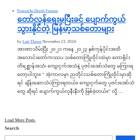
Feature
In-Depth Feature
တော်လှန်ရေးမပြီးခင် ပျောက်ကွယ်
သွားနိုင်တဲ့ မြန်မာ့သစ်တောများ
by
Latt Thawe
November 23, 2024
အာဏာသိမ်းပြီး ၂၀၂၁ ကနေ ၂၀၂၃ နှစ်ကုန်ပိုင်းအထိ
အလောင်းတော်ကဿပ သစ်တောကြိုး၀ိုင်းထဲမှာ တောရိုင်း
တိရစ္ဆာန်အသံ၊ ကျေးငှက်အသံနဲ့ ပုဇင်းအော်သံတွေ မကြားရ
တော့ပါဘူး။ “ အဲ့ကာလမှာ ညတိုင်းသစ်တောကြိုး၀ိုင်းမှာဆို
ရင် ချိန်းဆောသံပဲကြားရတယ်။ ကျေးငှက်တွေ ပုဇင်းအော်သံ
တွေ ဆိုရင် ပျောက်ကွယ်လုနီးနီးကို ဖြစ်ခဲ့တယ်။” လို့ …
Load More Posts
Search