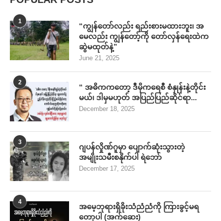
3
ဂျပန်လှိုဏ်ဂူမှာ ပျောက်ဆုံးသွားတဲ့
အမျိုးသမီးစနိုက်ပါ ရဲဘော်
December 17, 2025
4
အမေ့ဘုရားရှိခိုးသံညံညံကို ကြားခွင့်မရ
တော့ပါ (အက်ဆေး)
January 9, 2026
5
ပွတ်သပ်မိတဲ့ အလှတရား (အက်ဆေး)
February 5, 2026