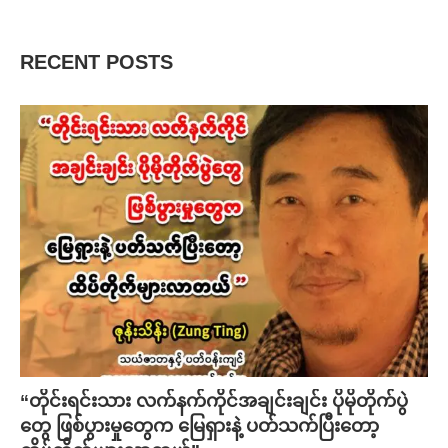
“တိုင်းရင်းသား လက်နက်ကိုင်အချင်းချင်း ပိုမိုတိုက်ပွဲ
တွေ ဖြစ်ပွားမှုတွေက မြေရှားနဲ့ ပတ်သက်ပြီးတော့
ထိပ်တိုက်များလာတယ်”
June 20, 2026
အာဏာသိမ်းမှုချင်းတူ
ဝမ်းရေးကြောင့် ပျောက်ဆုံးနေ
သော်လည်း ရလဒ်ချင်းမတူ
တဲ့ ကလေးဘဝတွေ (အတွေး
(Analysis)
အမြင်)