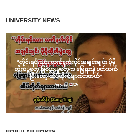
ပြီးတော့ ထိပ်တိုက်များလာတယ်”
June 20, 2026
POPULAR POSTS
1
“ကျွန်တော်လည်း ရည်းစားမထားဘူး၊ အ
မေလည်း ကျွန်တော့်ကို တော်လှန်ရေးထဲက
ဆွဲမထုတ်နဲ့”
June 21, 2025
2
“ အဓိကကတော့ ဒီမိုကရေစီ စံနှုန်းနဲ့တိုင်း
မယ်၊ ဒါမှမဟုတ် အပြည်ပြည်ဆိုင်ရာ...
December 18, 2025