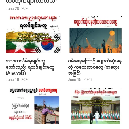
June 18, 2026
June 15, 2026
မြေအောက်ရေပညာရှင် မောင်
မင်းအောင်လှိုင်ရဲ့ အိန္ဒိယ
ကျေးရေ (ရုပ်ပုံလွှာ)
ခရီးစဉ်နှင့် အိန္ဒိယ-မြန်မာ
ဆက်ဆံရေးနောက်ကွယ်က
June 11, 2026
မဟာဗျူဟာ (အတွေးအမြင်)
June 10, 2026
CATEGORIES
Analysis
(4)