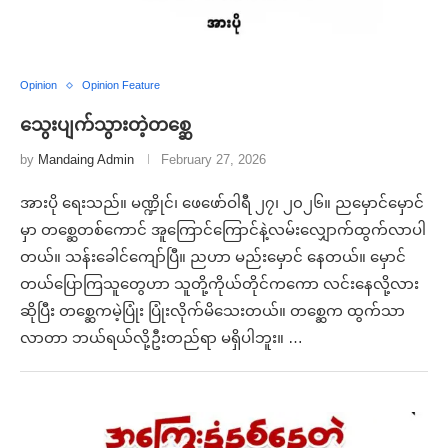
Opinion
Opinion Feature
သွေးပျက်သွားတဲ့တစ္ဆေ
by
Mandaing Admin
February 27, 2026
အားပို ရေးသည်။ မဏ္ဍိုင်၊ ဖေဖော်ဝါရီ ၂၇၊ ၂၀၂၆။ ညမှောင်မှောင်
မှာ တစ္ဆေတစ်ကောင် အူကြောင်ကြောင်နဲ့လမ်းလျှောက်ထွက်လာပါ
တယ်။ သန်းခေါင်ကျော်ပြီ။ ညဟာ မည်းမှောင် နေတယ်။ မှောင်
တယ်‌ပြောကြသူတွေဟာ သူတို့ကိုယ်တိုင်ကကော လင်းနေလို့လား
ဆိုပြီး တစ္ဆေကမဲ့ပြုံး ပြုံးလိုက်မိသေးတယ်။ တစ္ဆေက ထွက်သာ
လာတာ ဘယ်ရယ်လို့ဦးတည်ရာ မရှိပါဘူး။ …