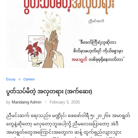
Essay
Opinion
ပွတ်သပ်မိတဲ့ အလှတရား (အက်ဆေး)
by
Mandaing Admin
February 5, 2026
ညီမင်းဆက် ရေးသည်။ မဏ္ဍိုင်၊ ဖေဖော်ဝါရီ ၅၊ ၂၀၂၆။ အမာရွတ်
တွေနဲ့ဆိုတော့ မလှတော့ဘူးပေါ့လို့ ညီမလေးပြောတော့ အဲဒီ
အမာရွတ်တွေအကြောင်းအတွေးက ဆန့် ထွက်ရှည်လျားသွား