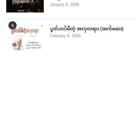
MANDAIND NEWS
About
Contact
Policy
CATEGORIES
Lifestyle
Travel
Tech
Music
HOT
Fashion
Business
HOT
Entertaiment
Sport