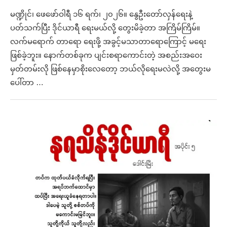
မဏ္ဍိုင်၊ ဖေဖော်ဝါရီ ၁၆ ရက်၊ ၂၀၂၆။ နွေဦးတော်လှန်ရေးနဲ့
ပတ်သက်ပြီး ဒိုင်ယာရီ ရေးမယ်လို့ တွေးမိခဲ့တာ အကြိမ်ကြိမ်။
လက်မရောက် တာရော ရေးဖို့ အခွင့်မသာတာရောကြောင့် မရေး
ဖြစ်ခဲ့ဘူး။ နောက်တစ်ခုက ပျင်းစရာကောင်းတဲ့ အစည်းအဝေး
မှတ်တမ်းလို ဖြစ်နေမှာစိုးလေတော့ ဘယ်လိုရေးမလဲလို့ အတွေးမ
ပေါ်တာ …