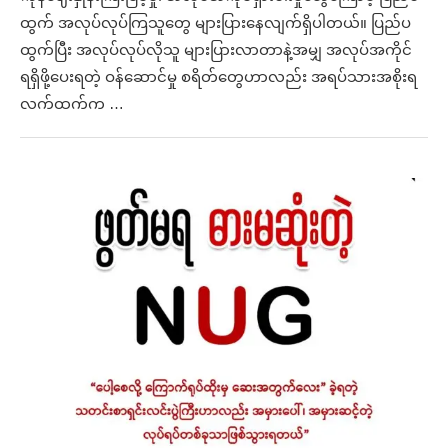
ထွက် အလုပ်လုပ်ကြသူတွေ များပြားနေလျက်ရှိပါတယ်။ ပြည်ပ
ထွက်ပြီး အလုပ်လုပ်လိုသူ များပြားလာတာနဲ့အမျှ အလုပ်အကိုင်
ရရှိဖို့ပေးရတဲ့ ဝန်ဆောင်မှု စရိတ်တွေဟာလည်း အရပ်သားအစိုးရ
လက်ထက်က …