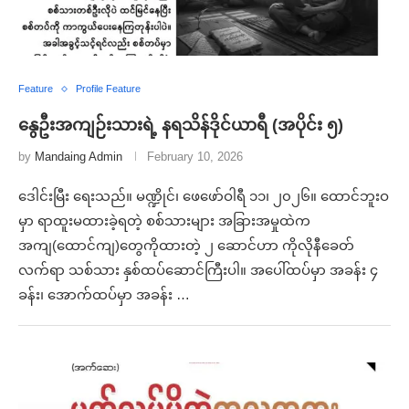
Feature
Profile Feature
နွေဦးအကျဉ်းသားရဲ့ နရသိန်ဒိုင်ယာရီ (အပိုင်း ၅)
by
Mandaing Admin
February 10, 2026
ဒေါင်းမြီး ရေးသည်။ မဏ္ဍိုင်၊ ဖေဖော်ဝါရီ ၁၁၊ ၂၀၂၆။ ထောင်ဘူးဝ
မှာ ရာထူးမထားခဲ့ရတဲ့ စစ်သားများ အခြားအမှုထဲက
အကျ(ထောင်ကျ)တွေကိုထားတဲ့ ၂ ဆောင်ဟာ ကိုလိုနီခေတ်
လက်ရာ သစ်သား နှစ်ထပ်ဆောင်ကြီးပါ။ အပေါ်ထပ်မှာ အခန်း ၄
ခန်း၊ အောက်ထပ်မှာ အခန်း …