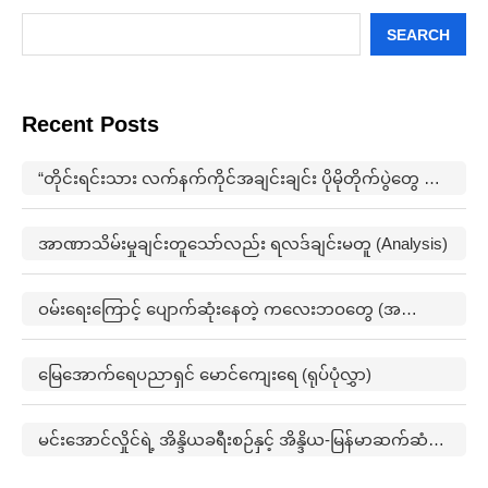
SEARCH
Recent Posts
“တိုင်းရင်းသား လက်နက်ကိုင်အချင်းချင်း ပိုမိုတိုက်ပွဲတွေ ဖြစ်ပွားမှုတွေက မြေရှားနဲ့ ပတ်သက်ပြီးတော့ ထိပ်တိုက်များလာတယ်”
အာဏာသိမ်းမှုချင်းတူသော်လည်း ရလဒ်ချင်းမတူ (Analysis)
ဝမ်းရေးကြောင့် ပျောက်ဆုံးနေတဲ့ ကလေးဘဝတွေ (အတွေးအမြင်)
မြေအောက်ရေပညာရှင် မောင်ကျေးရေ (ရုပ်ပုံလွှာ)
မင်းအောင်လှိုင်ရဲ့ အိန္ဒိယခရီးစဉ်နှင့် အိန္ဒိယ-မြန်မာဆက်ဆံရေးနောက်ကွယ်က မဟာဗျူဟာ (အတွေးအမြင်)