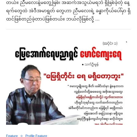
တယ်။ ညီမလေးနဲ့မတွေ့ဖြစ်၊ အဆက်အသွယ်မရဘဲ ရှိဖြစ်ခဲ့တဲ့ နေ့
ရက်တွေထဲ အဲဒီအမာရွတ် တွေဟာ ညီမလေးရဲ့ ခန္ဓာကိုယ်ပေါ်မှာ ရှိ
ထင်ဖြစ်တည်ခဲ့တာပဲဖြစ်တယ်။ ဘယ်လိုဖြစ်လို့ …
Feature
Profile Feature