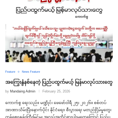
Feature
News Feature
အကြွေးနွံနစ်နေတဲ့ ပြည်ပထွက်မယ့် မြန်မာလုပ်သားတွေ
by
Mandaing Admin
February 25, 2026
ကောက်စွ ရေးသည်။ မဏ္ဍိုင်၊ ဖေဖော်ဝါရီ ၂၅၊ ၂၀၂၆။ စစ်တပ်
အာဏာသိမ်းပြီးနောက်ပိုင်း နိုင်ငံရေး၊ စီးပွားရေး မတည်ငြိမ်မှုတွေ၊
ကုန်ဈေးနှုန်းကြီးမြင့်မှု၊ အလုပ်အကိုင်ရှားပါးမှုတွေကြောင့် ပြည်ပ