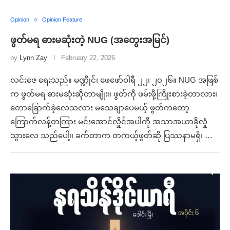
Opinion
Opinion Feature
ဖွတ်မရ ဓားမဆုံးတဲ့ NUG (အတွေးအမြင်)
by
Lynn Zay
February 22, 2026
လင်းဇေ ရေးသည်။ မဏ္ဍိုင်၊ ဖေဖော်ဝါရီ ၂၂၊ ၂၀၂၆။ NUG အဖြစ်
က ဖွတ်မရ ဓားမဆုံးဆိုတာမျိုး။ ဖွတ်ကို ဖမ်းဖို့ကြိုးစားခဲ့တာလား၊
တောခြောက်ခဲ့လေသလား မသေချာပေမယ့် ဖွတ်ကတော့
ကြောက်လန့်တကြား မင်းအောင်လှိုင်အပါကို အသာအယာခိုလှုံ
သွားလေ သည်ပေါ့။ ခက်တာက တကယ့်ဖွတ်ဆို ပြဿနာမရှိ၊ …