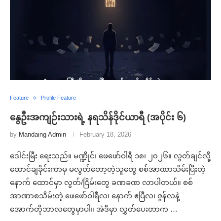
Feature
Profile Feature
နွေဦးအကျဉ်းသားရဲ့ နရသိန်ဒိုင်ယာရီ (အပိုင်း ၆)
by
Mandaing Admin
February 18, 2026
ဒေါင်းမြီး ရေးသည်။ မဏ္ဍိုင်၊ ဖေဖော်ဝါရီ ၁၈၊ ၂၀၂၆။ လွတ်ချင်လို့
ထောင်ချခိုင်းကာမှ မလွတ်တော့တဲ့သူတွေ စစ်အာဏာသိမ်းပြီးတဲ့
နောက် ထောင်မှာ လွတ်/ငြိမ်းတွေ ခဏခဏ လာပါတယ်။ စစ်
အာဏာစသိမ်းတဲ့ ဖေဖော်ဝါရီလ၊ နောက် ဧပြီလ၊ ဇွန်လနဲ့
အောက်တိုဘာလတွေမှာပါ။ အဲဒီမှာ လွှတ်ပေးတာက …