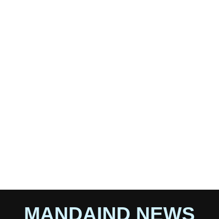
Trending
Videos
Subscribe to Get New Updates
You Can Subscribe To get News Update From Mandaing
News
Will be used in accordance with our u00a0
Privacy Policy
MOST READ
“တိုင်းရင်းသား လက်နက်ကိုင်အချင်းချင်း ပိုမိုတိုက်ပွဲတွေ
ဖြစ်ပွားမှုတွေက မြေရှားနဲ့ ပတ်သက်ပြီးတော့ ထိပ်တိုက်များလာ
တယ်”
June 20, 2026
အာဏာသိမ်းမှုချင်းတူသော်လည်း ရလဒ်ချင်းမတူ (Analysis)