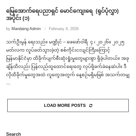
မြေအောက်ရေပညာရှင် မောင်ကျေးရေ (ရုပ်ပုံလွှာ)
အပိုင်း (၁)
by
Mandaing Admin
February 4, 2026
သက်ဦးမွန် ရေးသည်။ မဏ္ဍိုင် – ဖေဖော်ဝါရီ ၄ ၊ ၂၀၂၆။ ၂၀၂၅
မတ်လက လူပ်ခတ်သွားခဲ့တဲ့ စစ်ကိုင်းငလျင်ကြီးကြောင့်
မြန်မာနိုင်ငံမှာ ထိခိုက်ပျက်စီးဆုံးရှုံးမှုတွေများစွာ ရှိခဲ့ပါတယ်။ အခု
ချိန်ထိလည်း ပြန်လည်ထူထောင်ရေးတွေ လုပ်ဖို့ခက်ခဲနေဆဲပါ။ ဒီ
လိုထိခိုက်မှုတွေအထဲ လူတွေအတွက် နေ့စဉ်မရှိမဖြစ် အသက်တမျှ
…
LOAD MORE POSTS
Search