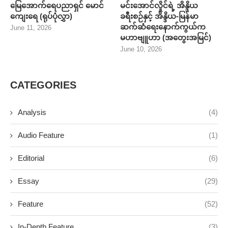
Audio Feature
(1)
Editorial
(6)
Essay
(29)
Feature
(52)
In-Depth Feature
(3)
Interview
(8)
News
(34)
News Feature
(19)
Opinion
(70)
Opinion Feature
(34)