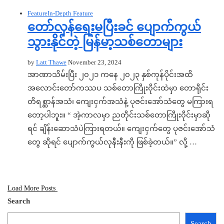
Feature
In-Depth Feature
တော်လှန်ရေးမပြီးခင် ပျောက်ကွယ်
သွားနိုင်တဲ့ မြန်မာ့သစ်တောများ
by
Latt Thawe
November 23, 2024
အာဏာသိမ်းပြီး ၂၀၂၁ ကနေ ၂၀၂၃ နှစ်ကုန်ပိုင်းအထိ
အလောင်းတော်ကဿပ သစ်တောကြိုး၀ိုင်းထဲမှာ တောရိုင်း
တိရစ္ဆာန်အသံ၊ ကျေးငှက်အသံနဲ့ ပုဇင်းအော်သံတွေ မကြားရ
တော့ပါဘူး။ “ အဲ့ကာလမှာ ညတိုင်းသစ်တောကြိုး၀ိုင်းမှာဆို
ရင် ချိန်းဆောသံပဲကြားရတယ်။ ကျေးငှက်တွေ ပုဇင်းအော်သံ
တွေ ဆိုရင် ပျောက်ကွယ်လုနီးနီးကို ဖြစ်ခဲ့တယ်။” လို့ …
Load More Posts
Search
Search