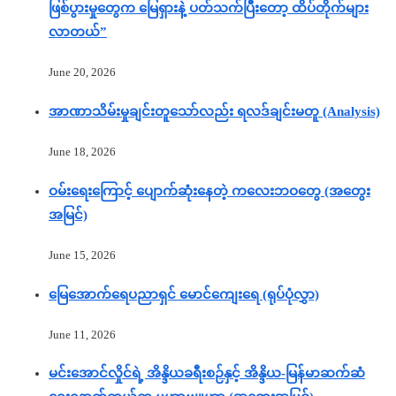
ဖြစ်ပွားမှုတွေက မြေရှားနဲ့ ပတ်သက်ပြီးတော့ ထိပ်တိုက်များ
လာတယ်”
June 20, 2026
အာဏာသိမ်းမှုချင်းတူသော်လည်း ရလဒ်ချင်းမတူ (Analysis)
June 18, 2026
ဝမ်းရေးကြောင့် ပျောက်ဆုံးနေတဲ့ ကလေးဘဝတွေ (အတွေး
အမြင်)
June 15, 2026
မြေအောက်ရေပညာရှင် မောင်ကျေးရေ (ရုပ်ပုံလွှာ)
June 11, 2026
မင်းအောင်လှိုင်ရဲ့ အိန္ဒိယခရီးစဉ်နှင့် အိန္ဒိယ-မြန်မာဆက်ဆံ