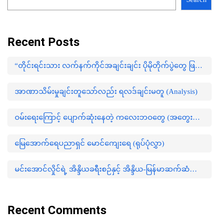
Recent Posts
“တိုင်းရင်းသား လက်နက်ကိုင်အချင်းချင်း ပိုမိုတိုက်ပွဲတွေ ဖြစ်ပွားမှုတွေက မြေရှားနဲ့ ပတ်သက်ပြီးတော့ ထိပ်တိုက်များလာတယ်”
အာဏာသိမ်းမှုချင်းတူသော်လည်း ရလဒ်ချင်းမတူ (Analysis)
ဝမ်းရေးကြောင့် ပျောက်ဆုံးနေတဲ့ ကလေးဘဝတွေ (အတွေးအမြင်)
မြေအောက်ရေပညာရှင် မောင်ကျေးရေ (ရုပ်ပုံလွှာ)
မင်းအောင်လှိုင်ရဲ့ အိန္ဒိယခရီးစဉ်နှင့် အိန္ဒိယ-မြန်မာဆက်ဆံရေးနောက်ကွယ်က မဟာဗျူဟာ (အတွေးအမြင်)
Recent Comments