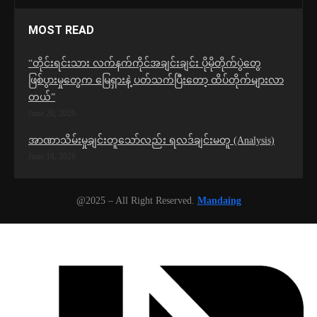
MOST READ
“တိုင်းရင်းသား လက်နက်ကိုင်အချင်းချင်း ပိုမိုတိုက်ပွဲတွေ
ဖြစ်ပွားမှုတွေက မြေရှားနဲ့ ပတ်သက်ပြီးတော့ ထိပ်တိုက်များလာ
တယ်”
June 20, 2026
အာဏာသိမ်းမှုချင်းတူသော်လည်း ရလဒ်ချင်းမတူ (Analysis)
June 18, 2026
@2025 – All Right Reserved.
Mandaing