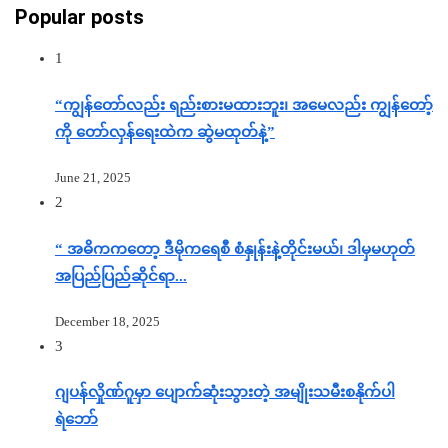
Popular posts
1
“ကျွန်တော်လည်း ရည်းစားမထားဘူး၊ အမေလည်း ကျွန်တော့်
ကို တော်လှန်ရေးထဲက ဆွဲမထုတ်နဲ့”
June 21, 2025
2
“ အဓိကကတော့ ဒီမိုကရေစီ စံနှုန်းနဲ့တိုင်းမယ်၊ ဒါမှမဟုတ်
အပြည်ပြည်ဆိုင်ရာ...
December 18, 2025
3
ဂျပန်လှိုဏ်ဂူမှာ ပျောက်ဆုံးသွားတဲ့ အမျိုးသမီးစနိုက်ပါ
ရဲဘော်