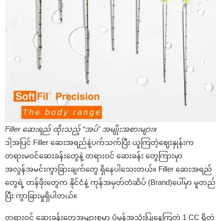
Filler ဆေးရည် ထိုးသည့် “အပ်” အမျိုးအစားများ။
ဒါ့အပြင် Filler ဆေးအရည်နဲ့ပက်သက်ပြီး ယူကြတဲ့ဈေးနှုန်းက
တရားမဝင်ဆေးခန်းတွေနဲ့ တရားဝင် ဆေးခန်း တွေကြားမှာ
အလွန်အမင်းကွာခြားချက်တွေ ရှိနေပါသေးတယ်။ Filler ဆေးအရည်
တွေရဲ့ တန်ဖိုးတွေက နိုင်ငံနဲ့ ကုန်အမှတ်တံဆိပ် (Brand)ပေါ်မှာ မူတည်
ပြီး ကွာခြားမှုရှိပါတယ်။
တရားဝင် ဆေးခန်းတွေအများစုမှာ ပုံမှန်အသုံးပြုနေကြတဲ့ 1 CC ရှိတဲ့