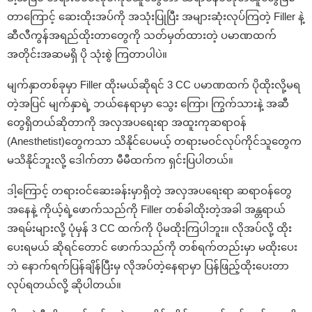
တာကြောင့် ဆေးထိုးအပ်ကို အသုံးပြုပြီး အများဆုံးလုပ်ကြတဲ့ Filler နဲ့
ဆီလီကွန်အရည်ထိုးတာတွေကို သတ်မှတ်ထားတဲ့ ပမာဏထက်
အတိုင်းအဆမရှိ ပို သုံးစွဲ ကြတာပါပဲ။
မျက်နှာတစ်ခုမှာ Filler ထိုးမယ်ဆိုရင် 3 CC ပမာဏထက် ပိုထိုးလို့မရ
တဲ့အပြင် မျက်နှာရဲ့ ဘယ်နေရာမှာ သွေး ကြော၊ ကြွက်သားနဲ့ အဆီ
တွေရှိတယ်ဆိုတာကို အလှအပရေးရာ အထူးကုဆရာဝန်
(Anesthetist)တွေကသာ သိနိုင်ပေမယ့် တရားမဝင်လုပ်ကိုင်သူတွေက
မသိနိုင်ဘူးလို့ ဒေါက်တာ မီမီထက်က ရှင်းပြပါတယ်။
ဒါ့ကြောင့် တရားဝင်ဆေးခန်းမှာရှိတဲ့ အလှအပရေးရာ ဆရာဝန်တွေ
အနေနဲ့ ကိုယ့်ရဲ့ဖောက်သည်ကို Filler တစ်ခါထိုးတဲ့အခါ အန္တရာယ်
အရမ်းများလို့ ပုံမှန် 3 CC ထက်ကို ပိုမထိုးကြပါဘူး။ လိုအပ်လို့ ထိုး
ပေးရမယ် ဆိုရင်တောင် ဖောက်သည်ကို တစ်ရက်တည်းမှာ မထိုးပေး
ဘဲ နောက်ရက်ပြန်ချိန်ပြီးမှ လိုအပ်တဲ့နေရာမှာ ပြန်ဖြည့်ထိုးပေးတာ
လုပ်ရတယ်လို့ ဆိုပါတယ်။