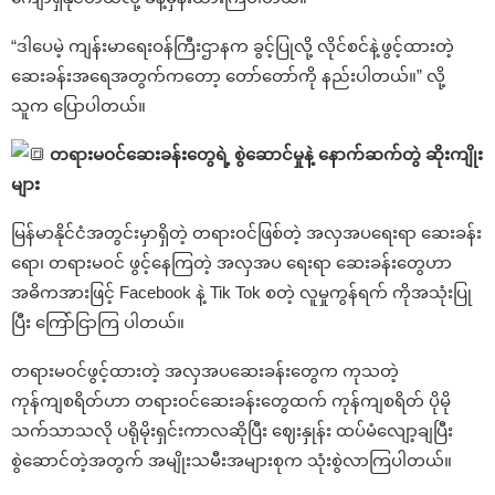
“ဒါပေမဲ့ ကျန်းမာရေးဝန်ကြီးဌာနက ခွင့်ပြုလို့ လိုင်စင်နဲ့ဖွင့်ထားတဲ့
ဆေးခန်းအရေအတွက်ကတော့ တော်တော်ကို နည်းပါတယ်။” လို့
သူက ပြောပါတယ်။
တရားမဝင်ဆေးခန်းတွေရဲ့ စွဲဆောင်မှုနဲ့ နောက်ဆက်တွဲ ဆိုးကျိုး
များ
မြန်မာနိုင်ငံအတွင်းမှာရှိတဲ့ တရားဝင်ဖြစ်တဲ့ အလှအပရေးရာ ဆေးခန်း
ရော၊ တရားမဝင် ဖွင့်နေကြတဲ့ အလှအပ ရေးရာ ဆေးခန်းတွေဟာ
အဓိကအားဖြင့် Facebook နဲ့ Tik Tok စတဲ့ လူမှုကွန်ရက် ကိုအသုံးပြု
ပြီး ကြော်ငြာကြ ပါတယ်။
တရားမဝင်ဖွင့်ထားတဲ့ အလှအပဆေးခန်းတွေက ကုသတဲ့
ကုန်ကျစရိတ်ဟာ တရားဝင်ဆေးခန်းတွေထက် ကုန်ကျစရိတ် ပိုမို
သက်သာသလို ပရိုမိုးရှင်းကာလဆိုပြီး ဈေးနှုန်း ထပ်မံလျော့ချပြီး
စွဲဆောင်တဲ့အတွက် အမျိုးသမီးအများစုက သုံးစွဲလာကြပါတယ်။