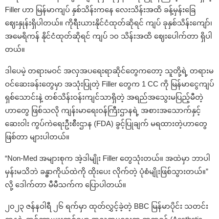
Filler ဟာ မြန်မာကျပ် နှစ်သိန်းကနေ လေးသိန်းအထိ ခန့်မှန်းခြေ
ဈေးနှုန်းရှိပါတယ်။ ကိုရီးယားနိုင်ငံထုတ်ဆိုရင် ကျပ် ခုနှစ်သိန်းကျော်၊
အမေရိကန် နိုင်ငံထုတ်ဆိုရင် ကျပ် ၁၀ သိန်းအထိ ဈေးပေါက်တာ ရှိပါ
တယ်။
ဒါပေမဲ့ တရားမဝင် အလှအပရေးရာဆိုင်တွေကတော့ သူတို့ရဲ့ တရားမ
ဝင်ဆေးခန်းတွေမှာ အသုံးပြုတဲ့ Filler တွေက 1 CC ကို မြန်မာငွေကျပ်
ရှစ်သောင်းနဲ့ တစ်သိန်းဝန်းကျင်သာရှိတဲ့ အရည်အသွေးမပြည့်မီတဲ့
ဟာတွေ ဖြစ်သလို ကျန်းမာရေးဝန်ကြီးဌာနရဲ့ အစားအသောက်နှင့်
ဆေးဝါး ကွပ်ကဲရေးဦးစီးဌာန (FDA) ခွင့်ပြုချက် မရထားတဲ့ဟာတွေ
ဖြစ်တာ များပါတယ်။
“Non-Med အများစုက အဲ့ဒါမျိုး Filler တွေသုံးတယ်။ အထဲမှာ ဘာပါ
မှန်းမသိဘဲ ခန္ဓာကိုယ်ထဲကို ထိုးပေး လိုက်တဲ့ ပုံစံမျိုးဖြစ်သွားတယ်။”
လို့ ဒေါက်တာ မီမီသက်က ပြောပါတယ်။
၂၀၂၃ ဇန်နဝါရီ ၂၆ ရက်မှာ ထုတ်လွှင့်ခဲ့တဲ့ BBC မြန်မာပိုင်း သတင်း