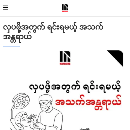
လှပဖို့အတွက် ရင်းရမယ့် အသက်
အန္တရာယ်