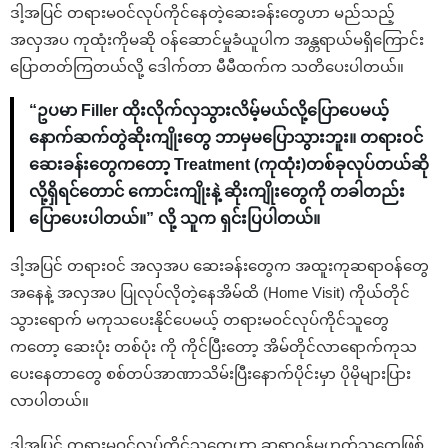
ဒါ့အပြင် တရားမဝင်လုပ်ကိုင်နေတဲ့ဆေးခန်းတွေဟာ မည်သည့်
အလှအပ ကုထုံးကိုမဆို ဝန်ဆောင်မှုခံယူပါက အန္တရာယ်မရှိကြောင်း
ပြောတတ်ကြတယ်လို့ ဒေါက်တာ မီမီထက်က သတိပေးပါတယ်။
“ဥပမာ Filler ထိုးလိုက်လှသွားလိမ့်မယ်လို့ပြောပေမယ့်
နောက်ဆက်တွဲဆိုးကျိုးတွေ ဘာမှမပြောသွားဘူး။ တရားဝင်
ဆေးခန်းတွေကတော့ Treatment (ကုထုံး)တစ်ခုလုပ်တယ်ဆို
လို့ရှိရင်တောင် ကောင်းကျိုးနဲ့ ဆိုးကျိုးတွေကို တခါတည်း
ပြောပေးပါတယ်။” လို့ သူက ရှင်းပြပါတယ်။
ဒါ့အပြင် တရားဝင် အလှအပ ဆေးခန်းတွေက အထူးကုဆရာဝန်တွေ
အနေနဲ့ အလှအပ ပြုလုပ်လိုတဲ့နေအိမ်ထိ (Home Visit) ကိုယ်တိုင်
သွားရောက် မကုသပေးနိုင်ပေမယ့် တရားမဝင်လုပ်ကိုင်သူတွေ
ကတော့ ဆေးပုံး တစ်ပုံး ကို ကိုင်ပြီးတော့ အိမ်တိုင်လာရောက်ကုသ
ပေးနေတာတွေ စစ်တပ်အာဏာသိမ်းပြီးနောက်ပိုင်းမှာ ပိုမိုများပြား
လာပါတယ်။
ဒါ့အပြင် တရားမဝင်လုပ်ကိုင်သူတွေဟာ ဆရာဝန်မဟုတ်သူတွေဖြစ်