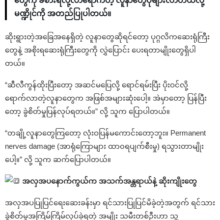
တွေကို ခံစားရလို့လာရောက်တဲ့ လူနာတွေပိုများလာတယ်လို့
မဏ္ဍိုင်ကို အတည်ပြုပါတယ်။
ဆိုးရွားတဲ့အခြေအနေရှိတဲ့ လူနာတွေဆိုရင်တော့ ပုဂ္ဂလိကဆေးရုံကြီး
တွေနဲ့ အစိုးရဆေးရုံကြီးတွေကို လွှဲပြောင်း ပေးရတာမျိုးတွေရှိပါ
တယ်။
“ဆီလီကွန်ထိုးပြီးတော့ အဆင်မပြေလို့ ရောင်ရမ်းပြီး ပိုးဝင်လို့
ရောက်လာတဲ့လူနာတွေက အဖြစ်အများဆုံးပေါ့။ အဲမှာတော့ ပြန်ပြီး
တော့ ခွဲစိတ်မှုပြန်လုပ်ရတယ်။” လို့ သူက ပြောပါတယ်။
“တချို့လူနာတွေကြတော့ လုံးဝပြန်မကောင်းတော့ဘူး။ Permanent
nerves damage (အာရုံကြောများ ထာ၀ရပျက်စီးမှု) ရသွားတာမျိုး
ပေါ့။” လို့ သူက ဆက်ပြောပါတယ်။
အလှအပနောက်ကွယ်က အသက်အန္တရာယ်နဲ့ ဆိုးကျိုးတွေ
အလှအပပြုပြင်ရေးဆေးခန်းမှာ ရင်သားပြုပြင်မိခဲ့တဲ့အတွက် ရင်သား
ခွဲစိတ်မှုအကြိမ်ကြိမ်လုပ်ခဲ့ရတဲ့ အမျိုး သမီးတစ်ဦးဟာ သူ့