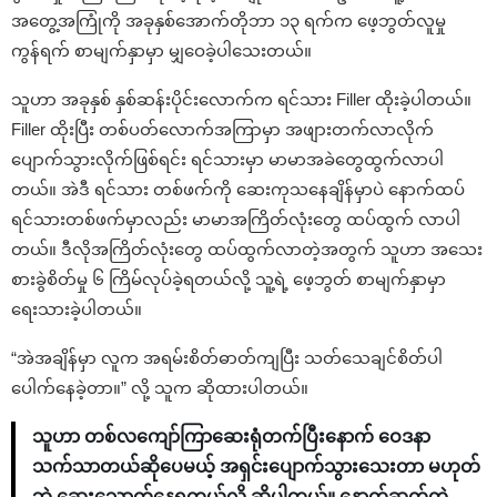
အတွေ့အကြုံကို အခုနှစ်အောက်တိုဘာ ၁၃ ရက်က ဖေ့ဘွတ်လူမှု
ကွန်ရက် စာမျက်နှာမှာ မျှဝေခဲ့ပါသေးတယ်။
သူဟာ အခုနှစ် နှစ်ဆန်းပိုင်းလောက်က ရင်သား Filler ထိုးခဲ့ပါတယ်။
Filler ထိုးပြီး တစ်ပတ်လောက်အကြာမှာ အဖျားတက်လာလိုက်
ပျောက်သွားလိုက်ဖြစ်ရင်း ရင်သားမှာ မာမာအခဲတွေထွက်လာပါ
တယ်။ အဲဒီ ရင်သား တစ်ဖက်ကို ဆေးကုသနေချိန်မှာပဲ နောက်ထပ်
ရင်သားတစ်ဖက်မှာလည်း မာမာအကြိတ်လုံးတွေ ထပ်ထွက် လာပါ
တယ်။ ဒီလိုအကြိတ်လုံးတွေ ထပ်ထွက်လာတဲ့အတွက် သူဟာ အသေး
စားခွဲစိတ်မှု ၆ ကြိမ်လုပ်ခဲ့ရတယ်လို့ သူ့ရဲ့ ဖေ့ဘွတ် စာမျက်နှာမှာ
ရေးသားခဲ့ပါတယ်။
“အဲအချိန်မှာ လူက အရမ်းစိတ်ဓာတ်ကျပြီး သတ်သေချင်စိတ်ပါ
ပေါက်နေခဲ့တာ။” လို့ သူက ဆိုထားပါတယ်။
သူဟာ တစ်လကျော်ကြာဆေးရုံတက်ပြီးနောက် ဝေဒနာ
သက်သာတယ်ဆိုပေမယ့် အရှင်းပျောက်သွားသေးတာ မဟုတ်
ဘဲ ဆေးသောက်နေရတယ်လို့ ဆိုပါတယ်။ နောက်ဆက်တွဲ