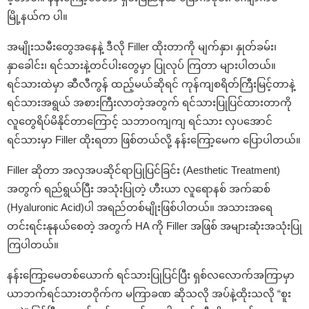
မြို့နယ်က ပါ။
အမျိုးသမီးတွေအနေနဲ့ ဒီလို Filler ထိုးတာကို မျက်နှာ၊ နှုတ်ခမ်း၊
နှာခေါင်း၊ ရင်သားနဲ့တင်ပါးတွေမှာ ပြုလုပ် ကြတာ များပါတယ်။
ရင်သားထဲမှာ ဆီလီကွန် ထည့်မယ်ဆိုရင် ကုန်ကျစရိတ်ကြီးမြင့်တာနဲ့
ရင်သားအရွယ် အစားကြီးလာတဲ့အတွက် ရင်သားပြုပြင်ထားတာကို
လူတွေရိပ်မိနိုင်တာကြောင့် သဘာဝကျကျ ရင်သား လှပအောင်
ရင်သားမှာ Filler ထိုးရတာ ဖြစ်တယ်လို့ နန်းကြော့မေက ပြောပါတယ်။
Filler ဆိုတာ အလှအပဆိုင်ရာပြုပြင်ခြင်း (Aesthetic Treatment)
အတွက် ရည်ရွယ်ပြီး အသုံးပြုတဲ့ ဟီးယာ လူရောနစ် အက်ဆစ်
(Hyaluronic Acid)ပါ အရည်တစ်မျိုးဖြစ်ပါတယ်။ အသားအရေ
တင်းရင်းနုနယ်စေတဲ့ အတွက် HA ကို Filler အဖြစ် အများဆုံးအသုံးပြု
ကြပါတယ်။
နန်းကြော့မေတစ်ယောက် ရင်သားပြုပြင်ပြီး ရှစ်လလောက်အကြာမှာ
ယာဘက်ရင်သားတဝိုက်က မကြာခဏ ဆိုသလို အပ်နဲ့ထိုးသလို “စူး