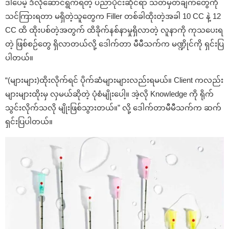
ဒါပေမဲ့ ဒီလိုဆောင်ရွက်ရတဲ့ ပညာပိုင်းဆိုင်ရာ သတ်မှတ်ချက်တွေကို
သင်ကြားရတာ မရှိတဲ့သူတွေက Filler တစ်ခါထိုးတဲ့အခါ 10 CC နဲ့ 12
CC ထိ ထိုးပစ်တဲ့အတွက် ထိခိုက်နစ်နာမှုရှိလာတဲ့ လူနာကို ကုသပေးရ
တဲ့ ဖြစ်စဉ်တွေ ရှိလာတယ်လို့ ဒေါက်တာ မီမီသက်က မဏ္ဍိုင်ကို ရှင်းပြ
ပါတယ်။
“(များများ)ထိုးလိုက်ရင် ပိုက်ဆံများများလည်းရမယ်။ Client ကလည်း
များများထိုးမှ လှမယ်ဆိုတဲ့ ပုံစံမျိုးပေါ့။ အဲ့လို Knowledge ကို ရိုက်
သွင်းလိုက်သလို မျိုးဖြစ်သွားတယ်။” လို့ ဒေါက်တာမီမီသက်က ဆက်
ရှင်းပြပါတယ်။