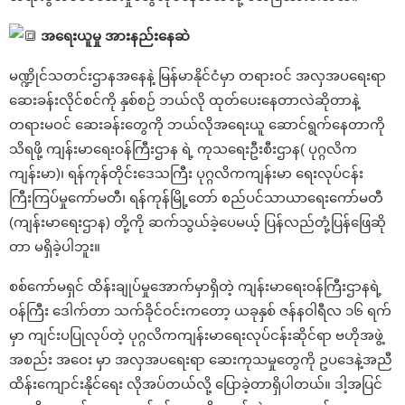
အရေးယူမှု အားနည်းနေဆဲ
မဏ္ဍိုင်သတင်းဌာနအနေနဲ့ မြန်မာနိုင်ငံမှာ တရားဝင် အလှအပရေးရာ
ဆေးခန်းလိုင်စင်ကို နှစ်စဉ် ဘယ်လို ထုတ်ပေးနေတာလဲဆိုတာနဲ့
တရားမဝင် ဆေးခန်းတွေကို ဘယ်လိုအရေးယူ ဆောင်ရွက်နေတာကို
သိရဖို့ ကျန်းမာရေးဝန်ကြီးဌာန ရဲ့ ကုသရေးဦးစီးဌာန( ပုဂ္ဂလိက
ကျန်းမာ)၊ ရန်ကုန်တိုင်းဒေသကြီး ပုဂ္ဂလိကကျန်းမာ ရေးလုပ်ငန်း
ကြီးကြပ်မှုကော်မတီ၊ ရန်ကုန်မြို့တော် စည်ပင်သာယာရေးကော်မတီ
(ကျန်းမာရေးဌာန) တို့ကို ဆက်သွယ်ခဲ့ပေမယ့် ပြန်လည်တုံ့ပြန်ဖြေဆို
တာ မရှိခဲ့ပါဘူး။
စစ်ကော်မရှင် ထိန်းချုပ်မှုအောက်မှာရှိတဲ့ ကျန်းမာရေးဝန်ကြီးဌာနရဲ့
ဝန်ကြီး ဒေါက်တာ သက်ခိုင်ဝင်းကတော့ ယခုနှစ် ဇန်နဝါရီလ ၁၆ ရက်
မှာ ကျင်းပပြုလုပ်တဲ့ ပုဂ္ဂလိကကျန်းမာရေးလုပ်ငန်းဆိုင်ရာ ဗဟိုအဖွဲ့
အစည်း အဝေး မှာ အလှအပရေးရာ ဆေးကုသမှုတွေကို ဥပဒေနဲ့အညီ
ထိန်းကျောင်းနိုင်ရေး လိုအပ်တယ်လို့ ပြောခဲ့တာရှိပါတယ်။ ဒါ့အပြင်