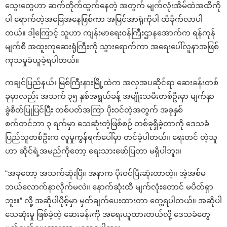
သွေးတွေဟာ ဆက်တိုက်ထွက်နေတဲ့ အတွက် မျက်လုံးအိမ်ထဲအထိကို
ပါ ရောက်တဲ့အခြေအနေဖြစ်ကာ အမြင်အာရုံကိုပါ ထိခိုက်လာပါ
တယ်။ ဒါ့ကြောင့် သူဟာ ကျန်းမာရေးဝန်ကြီးဌာနအောက်က ရန်ကုန်
မျက်စိ အထူးကုဆေးရုံကြီးကို သွားရောက်ကာ အရေးပေါ်လူနာအဖြစ်
ကုသမှုခံယူခဲ့ရပါတယ်။
ကချင်ပြည်နယ်၊ မြစ်ကြီးနားမြို့ထဲက အလှအပဆိုင်ရာ ဆေးခန်းတစ်
ခုမှာလည်း အသက် ၃၅ နှစ်အရွယ်ခန့် အမျိုးသမီးတစ်ဦးမှာ မျက်နှာ
ခွဲစိတ်ပြုပြင်ပြီး တစ်ပတ်အကြာ ပိုးဝင်တဲ့အတွက် အခုနှစ်
စက်တင်ဘာ ၃ ရက်မှာ သေဆုံးတဲ့ဖြစ်စဉ် တစ်ခုရှိခဲ့တာကို ဒေသခံ
ပြည်သူတစ်ဦးက လူမှုကွန်ရက်ပေါ်မှာ တင်ခဲ့ပါတယ်။ ရေးတင် တဲ့သူ
ဟာ ဆိုင်ရဲ့အမည်ကိုတော့ ရေးသားဖော်ပြတာ မရှိပါဘူး။
“အခုတော့ အသက်ဆုံးပြီ။ အနာက ပိုးဝင်ပြီးဆုံးတာတဲ့။ အဲ့အစ်မ
ဘယ်လောက်နာလိုက်မလဲ။ နောက်ဆုံးထိ မျက်လုံးတောင် မပိတ်ရှာ
ဘူး။” လို့ အဆိုပါပိုစ့်မှာ မှတ်ချက်ပေးထားတာ တွေ့ရပါတယ်။ အဆိုပါ
သေဆုံးမှု ဖြစ်ခဲ့တဲ့ ဆေးခန်းကို အရေးယူထားတယ်လို့ ဒေသခံတွေ