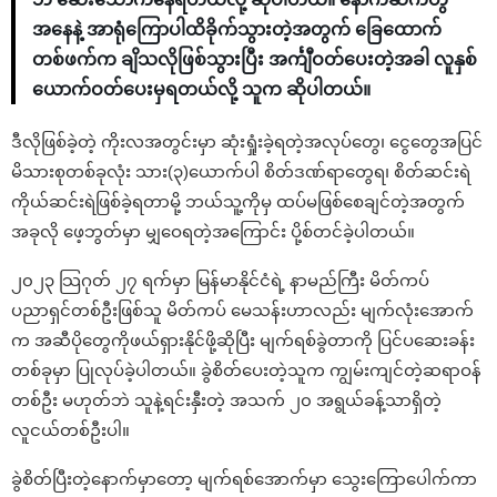
အနေနဲ့ အာရုံကြောပါထိခိုက်သွားတဲ့အတွက် ခြေထောက်
တစ်ဖက်က ချိသလိုဖြစ်သွားပြီး အင်္ကျီဝတ်ပေးတဲ့အခါ လူနှစ်
ယောက်ဝတ်ပေးမှရတယ်လို့ သူက ဆိုပါတယ်။
ဒီလိုဖြစ်ခဲ့တဲ့ ကိုးလအတွင်းမှာ ဆုံးရှုံးခဲ့ရတဲ့အလုပ်တွေ၊ ငွေတွေအပြင်
မိသားစုတစ်ခုလုံး သား(၃)ယောက်ပါ စိတ်ဒဏ်ရာတွေရ၊ စိတ်ဆင်းရဲ
ကိုယ်ဆင်းရဲဖြစ်ခဲ့ရတာမို့ ဘယ်သူ့ကိုမှ ထပ်မဖြစ်စေချင်တဲ့အတွက်
အခုလို ဖေ့ဘွတ်မှာ မျှဝေရတဲ့အကြောင်း ပို့စ်တင်ခဲ့ပါတယ်။
၂၀၂၃ သြဂုတ် ၂၇ ရက်မှာ မြန်မာနိုင်ငံရဲ့ နာမည်ကြီး မိတ်ကပ်
ပညာရှင်တစ်ဦးဖြစ်သူ မိတ်ကပ် မေသန်းဟာလည်း မျက်လုံးအောက်
က အဆီပိုတွေကိုဖယ်ရှားနိုင်ဖို့ဆိုပြီး မျက်ရစ်ခွဲတာကို ပြင်ပဆေးခန်း
တစ်ခုမှာ ပြုလုပ်ခဲ့ပါတယ်။ ခွဲစိတ်ပေးတဲ့သူက ကျွမ်းကျင်တဲ့ဆရာဝန်
တစ်ဦး မဟုတ်ဘဲ သူနဲ့ရင်းနှီးတဲ့ အသက် ၂၀ အရွယ်ခန့်သာရှိတဲ့
လူငယ်တစ်ဦးပါ။
ခွဲစိတ်ပြီးတဲ့နောက်မှာတော့ မျက်ရစ်အောက်မှာ သွေးကြောပေါက်ကာ