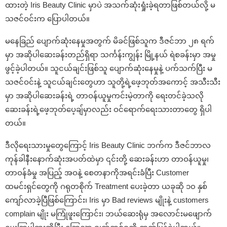
ထားတဲ့ Iris Beauty Clinic မှာပဲ အသက်ဆုံးရှုံးခဲ့ရတာဖြစ်တယ်လို့ မ
သဇင်ဝင်းက ပြောပါတယ်။
မနေခြည် ပျောက်ဆုံးနေမှုအတွက် မိခင်ဖြစ်သူက ဒီဇင်ဘာ ၂၈ ရက်
မှာ အဆိုပါဆေးခန်းတည်ရှိရာ သင်္ကန်းကျွန်း မြို့နယ် ရဲစခန်းမှာ အမှု
ဖွင့်ခဲ့ပါတယ်။ သူငယ်ချင်းဖြစ်သူ ပျောက်ဆုံးနေမှုနဲ့ ပက်သက်ပြီး မ
သဇင်ဝင်းနဲ့ သူငယ်ချင်းတွေဟာ သူတို့ရဲ့ဖေ့ဘုတ်အကောင့် အသီးသီး
မှာ အဆိုပါဆေးခန်းရဲ့ တာဝန်ယူမှုကင်းမဲ့တာကို ရေးတင်ခဲ့သလို
ဆေးခန်းရဲ့ဖေ့ဘုတ်ပေ့ချ်မှာလည်း ဝင်ရောက်ရေးသားတာတွေ ရှိပါ
တယ်။
ဒီလိုရေးသားမှုတွေကြောင့် Iris Beauty Clinic ဘက်က ဒီဇင်ဘာလ
ကုန်ခါနီးနောက်ဆုံးအပတ်ထဲမှာ ၎င်းတို့ ဆေးခန်းဟာ တာဝန်ယူမှု၊
တာဝန်ခံမှု အပြည့် အဝနဲ့ စေတနာကိုအရင်းခံပြီး Customer
ထမင်းရှင်တွေကို ဂရုတစိုက် Treatment ပေးခဲ့တာ ယခုဆို ၁၀ နှစ်
ကျော်လာခဲ့ပြီဖြစ်ကြောင်း၊ Iris မှာ Bad reviews မျိုးနဲ့ customers
complain မျိုး မကြုံဖူးကြောင်း၊ ဘယ်ဆေးရုံမှ အလောင်းမဖျောက်