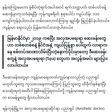
နန်းကြော့မေဟာ ခွဲစိပ်တဲ့ရက်အပါအဝင် ရက်သတ္တပတ် တစ်ပတ်ခန့်
ဆေးရုံမှာကုသခံခဲ့ရပြီး ကုန်ကျစရိတ် စုစုပေါင်း ကျပ်သိန်း ၁၁၀
ကျော်ကုန်ခဲ့ပါတယ်။ တစ်လလောက်ကြာမှ ချုပ်ရိုး ဖြည်နိုင်ခဲ့ပါတယ်။
ကျန်းမာ ရေးလည်း ပြန်ကောင်းလာခဲ့ပါတယ်။
မြန်မာနိုင်ငံမှာ ၂၀၁၉ ကစပြီး အလှအပရေးရာ ဆေးခန်းတွေ
ဟာ တစ်စတစ်စနဲ့ နိုင်ငံအနှံ့ ကျယ်ပြန့်စွာ ပေါ်ထွက် လာရာက
နေ စစ်တပ်အာဏာသိမ်းပြီးတဲ့နောက်ပိုင်းမှာတော့ ဒီဆေးခန်း
တွေနဲ့ အလှအပရေးရာ (Spa) တွေဟာ အလွန်အမင်း များပြား
လာပါတယ်။
ဒီဆေးခန်းတွေမှာ ကျန်းမာရေးတတ်ကျွမ်းနားလည်တဲ့ ပညာရှင်
မဟုတ်သူတွေ ကုသပေးနေတာကြောင့် ပြည်သူတွေ ထိခိုက်နစ်နာပြီး
သေဆုံးရတဲ့အထိပါ ဖြစ်နေကြရတယ်လို့ ကျန်းမာရေး ပညာရှင်တွေ
က ဝေဖန်မှုတွေ ရှိလာပါတယ်။
ရန်ကုန်မြို့က အလှအပရေးရာဆိုင်ရာ ပညာရှင် (Aesthetic doctor)