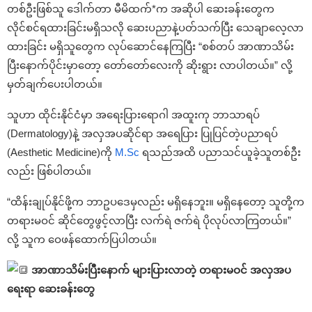
တစ်ဦးဖြစ်သူ ဒေါက်တာ မီမိထက်*က အဆိုပါ ဆေးခန်းတွေက
လိုင်စင်ရထားခြင်းမရှိသလို ဆေးပညာနဲ့ပတ်သက်ပြီး သေချာလေ့လာ
ထားခြင်း မရှိသူတွေက လုပ်ဆောင်နေကြပြီး “စစ်တပ် အာဏာသိမ်း
ပြီးနောက်ပိုင်းမှာတော့ တော်တော်လေးကို ဆိုးရွား လာပါတယ်။” လို့
မှတ်ချက်ပေးပါတယ်။
သူဟာ ထိုင်းနိုင်ငံမှာ အရေးပြားရောဂါ အထူးကု ဘာသာရပ်
(Dermatology)နဲ့ အလှအပဆိုင်ရာ အရေပြား ပြုပြင်တဲ့ပညာရပ်
(Aesthetic Medicine)ကို
M.Sc
ရသည်အထိ ပညာသင်ယူခဲ့သူတစ်ဦး
လည်း ဖြစ်ပါတယ်။
“ထိန်းချုပ်နိုင်ဖို့က ဘာဥပဒေမှလည်း မရှိနေဘူး။ မရှိနေတော့ သူတို့က
တရားမဝင် ဆိုင်တွေဖွင့်လာပြီး လက်ရဲ ဇက်ရဲ ပိုလုပ်လာကြတယ်။”
လို့ သူက ဝေဖန်ထောက်ပြပါတယ်။
အာဏာသိမ်းပြီးနောက် များပြားလာတဲ့ တရားမဝင် အလှအပ
ရေးရာ ဆေးခန်းတွေ