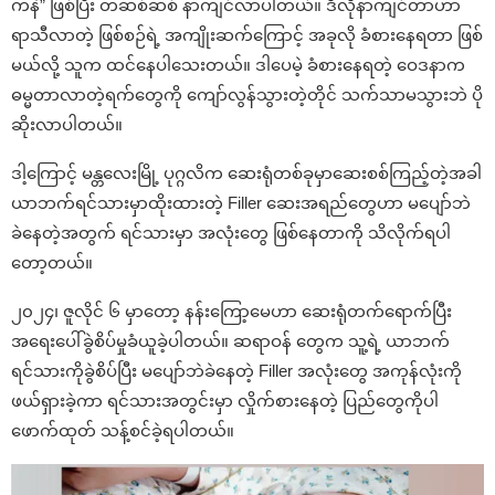
ကနဲ” ဖြစ်ပြီး တဆစ်ဆစ် နာကျင်လာပါတယ်။ ဒီလိုနာကျင်တာဟာ
ရာသီလာတဲ့ ဖြစ်စဉ်ရဲ့ အကျိုးဆက်ကြောင့် အခုလို ခံစားနေရတာ ဖြစ်
မယ်လို့ သူက ထင်နေပါသေးတယ်။ ဒါပေမဲ့ ခံစားနေရတဲ့ ဝေဒနာက
ဓမ္မတာလာတဲ့ရက်တွေကို ကျော်လွန်သွားတဲ့တိုင် သက်သာမသွားဘဲ ပို
ဆိုးလာပါတယ်။
ဒါ့ကြောင့် မန္တလေးမြို့ ပုဂ္ဂလိက ဆေးရုံတစ်ခုမှာဆေးစစ်ကြည့်တဲ့အခါ
ယာဘက်ရင်သားမှာထိုးထားတဲ့ Filler ဆေးအရည်တွေဟာ မပျော်ဘဲ
ခဲနေတဲ့အတွက် ရင်သားမှာ အလုံးတွေ ဖြစ်နေတာကို သိလိုက်ရပါ
တော့တယ်။
၂၀၂၄၊ ဇူလိုင် ၆ မှာတော့ နန်းကြော့မေဟာ ဆေးရုံတက်ရောက်ပြီး
အရေးပေါ်ခွဲစိပ်မှုခံယူခဲ့ပါတယ်။ ဆရာဝန် တွေက သူ့ရဲ့ ယာဘက်
ရင်သားကိုခွဲစိပ်ပြီး မပျော်ဘဲခဲနေတဲ့ Filler အလုံးတွေ အကုန်လုံးကို
ဖယ်ရှားခဲ့ကာ ရင်သားအတွင်းမှာ လှိုက်စားနေတဲ့ ပြည်တွေကိုပါ
ဖောက်ထုတ် သန့်စင်ခဲ့ရပါတယ်။