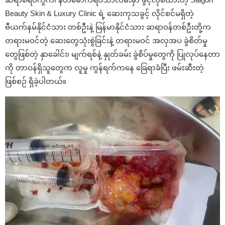
Beauty Skin & Luxury Clinic ရဲ့ ဆေးကုသခွင့် လိုင်စင်မရှိတဲ့
ဗီယက်နမ်နိုင်ငံသား တစ်ဦးနဲ့ မြန်မာနိုင်ငံသား ဆရာဝန်တစ်ဦးတို့က
တရားမဝင်တဲ့ ဆေးတွေသုံးစွဲခြင်းနဲ့ တရားမဝင် အလှအပ ခွဲစိတ်မှု
တွေဖြစ်တဲ့ နှာခေါင်း၊ မျက်ရစ်နဲ့ နှုတ်ခမ်း ခွဲစိပ်မှုတွေကို ပြုလုပ်နေတာ
ကို တာဝန်ရှိသူတွေက လူမှု ကွန်ရက်ကနေ ခြေရာခံပြီး ဖမ်းဆီးတဲ့
ဖြစ်စဉ် ရှိခဲ့ပါတယ်။