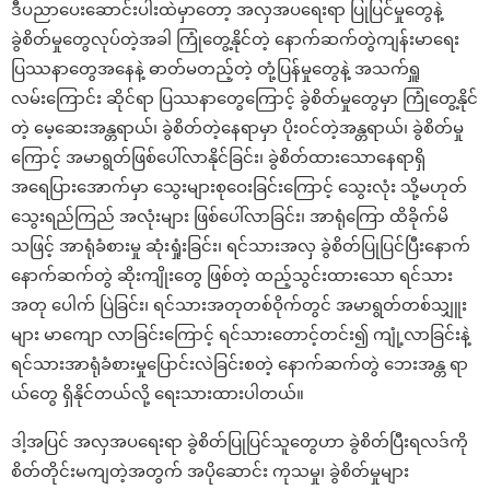
ဒီပညာပေးဆောင်းပါးထဲမှာတော့ အလှအပရေးရာ ပြုပြင်မှုတွေနဲ့
ခွဲစိတ်မှုတွေလုပ်တဲ့အခါ ကြုံတွေ့နိုင်တဲ့ နောက်ဆက်တွဲကျန်းမာရေး
ပြဿနာတွေအနေနဲ့ ဓာတ်မတည့်တဲ့ တုံ့ပြန်မှုတွေနဲ့ အသက်ရှူ
လမ်းကြောင်း ဆိုင်ရာ ပြဿနာတွေကြောင့် ခွဲစိတ်မှုတွေမှာ ကြုံတွေ့နိုင်
တဲ့ မေ့ဆေးအန္တရာယ်၊ ခွဲစိတ်တဲ့နေရာမှာ ပိုးဝင်တဲ့အန္တရာယ်၊ ခွဲစိတ်မှု
ကြောင့် အမာရွတ်ဖြစ်ပေါ်လာနိုင်ခြင်း၊ ခွဲစိတ်ထားသောနေရာရှိ
အရေပြားအောက်မှာ သွေးများစုဝေးခြင်းကြောင့် သွေးလုံး သို့မဟုတ်
သွေးရည်ကြည် အလုံးများ ဖြစ်ပေါ်လာခြင်း၊ အာရုံကြော ထိခိုက်မိ
သဖြင့် အာရုံခံစားမှု ဆုံးရှုံးခြင်း၊ ရင်သားအလှ ခွဲစိတ်ပြုပြင်ပြီးနောက်
နောက်ဆက်တွဲ ဆိုးကျိုးတွေ ဖြစ်တဲ့ ထည့်သွင်းထားသော ရင်သား
အတု ပေါက် ပြဲခြင်း၊ ရင်သားအတုတစ်ဝိုက်တွင် အမာရွတ်တစ်သျှူး
များ မာကျော လာခြင်းကြောင့် ရင်သားတောင့်တင်း၍ ကျုံ့လာခြင်းနဲ့
ရင်သားအာရုံခံစားမှုပြောင်းလဲခြင်းစတဲ့ နောက်ဆက်တွဲ ဘေးအန္တ ရာ
ယ်တွေ ရှိနိုင်တယ်လို့ ရေးသားထားပါတယ်။
ဒါ့အပြင် အလှအပရေးရာ ခွဲစိတ်ပြုပြင်သူတွေဟာ ခွဲစိတ်ပြီးရလဒ်ကို
စိတ်တိုင်းမကျတဲ့အတွက် အပိုဆောင်း ကုသမှု၊ ခွဲစိတ်မှုများ