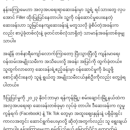
နန်းကြော့မေဟာ အလှအပရေးရာဆေးခန်းမှာ သူ့ရဲ့ ရင်သားတွေ လှပ
အောင် Filler ထိုးပြုပြင်နေတာပါ။ သူ့ကို ဝန်ဆောင်မှုပေးနေတဲ့
ဆေးခန်းဟာ သူမြင်နေကျဆေးခန်းနဲ့ မတူသလို ခွဲစိပ်တဲ့အခန်းက
လည်း စာပွဲခုံတစ်လုံးနဲ့ ခုတင်တစ်လုံသာရှိတဲ့ သာမာန်အခန်းတစ်ခုမျှ
သာပါ။
အချိန် တစ်နာရီကျော်လောက်ကြာတော့ ပြီးသွားပြီလို့ ကျန်းမာရေး
ဝန်ထမ်းအမျိုးသမီးက အသိပေးလို့ အခန်း အပြင်ကို ထွက်ခဲ့တယ်။
သူထွက်လာတော့ ဆေးခန်းရဲ့ဧည့်ခန်းမှာ ဝန်ဆောင်မှုကို ခံယူဖို့
စောင့်ဆိုင်းနေတဲ့ သူနဲ့ ရွယ်တူ အမျိုးသမီးငယ်နှစ်ဦးကိုလည်း တွေ့ခဲ့ရ
ပါတယ်။
ဒီပြုပြင်မှုကို ၂၀၂၃ နိုဝင်ဘာမှာ ရန်ကုန်မြို့၊ စမ်းချောင်းမြို့နယ်ထဲက
အလှအပရေးရာ ဆေးခန်းတစ်ခုမှာ လုပ်ခဲ့ တာပါ။ ဒီဆေးခန်းက လူမှု
ကွန်ရက် (Facebook) နဲ့ Tik Tok တွေမှာ အထူးဈေးနှုန်းနဲ့ ပရိုမိုးရှင်း
ကာလအတွင်း ဆောင်ရွက်ပေးမှာလို့ ဆိုတဲ့အတွက်လည်း သူ ရွေးချယ်
ခဲ့တာပါ။ နန်းကြော့မေဟာ ရှမ်းပြည်နယ် မြောက်ပိုင်း၊ ကျောက်မဲ