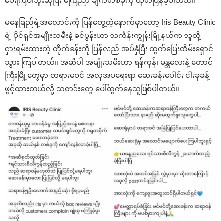
ပေးကြပါဘူးဆိုပြီး ကြေညာ ချက်တစ်ခုကို ထုတ်ပြန်ခဲ့ပါတယ်။
မနေခြည်ရဲ့အလောင်းကို ပြန်တွေ့တဲ့နောက်မှာတော့ Iris Beauty Clinic
ရဲ့ ပိုင်ရှင်အမျိုးသမီးနဲ့ ခင်ပွန်းဟာ သင်္ကန်းကျွန်းမြို့နယ်က သူတို့
ငှားရမ်းထားတဲ့ တိုက်ခန်းကို ပြန်လည် အပ်နှံပြီး ထွက်ပြေးတိမ်းရှောင်
သွား ကြပါတယ်။ အဆိုပါ အမျိုးသမီးဟာ ရန်ကုန်၊ မန္တလေးနဲ့ တောင်
ကြီးမြို့တွေမှာ တရားမဝင် အလှအပရေးရာ ဆေးခန်းပေါင်း ငါးခုခန့်
ဖွင့်ထားတယ်လို့ သတင်းတွေ ပေါ်ထွက်နေသူဖြစ်ပါတယ်။