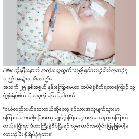
Filler ထိုးပြီးနောက် အလုံးတွေထွက်လာ၍ ရင်သားခွဲစိတ်ကုသခဲ့ရ
သည့် အမျိုးသမီးတစ်ဦး။
အသက် ၂၅ နှစ်အရွယ် နန်းကြော့မေဟာ ထပ်မံခွဲစိတ်ရတာကြောင့် သူ့
ရဲ့စိုးရိမ်စိတ်ကို အခုလို ပြောပြပါတယ်။
“ငယ်လည်းငယ်သေးတယ်ဆိုတော့ ရင်သားအလှပျက်သွားမှာ
ကြောက်တာပေါ့။ ပြီးတော့ ချုပ်ရိုးကြီးတွေ မလှမှာလည်း ကြောက်
တယ်။ ပြီးရင် ဒီဟာကြီးခွဲစိပ်ပြီးရင် လူကောင်းအတိုင်း ပြန်ဖြစ်ပါ့မ
လားဆိုပြီး စိုးရိမ်ခဲ့ရတာ။”