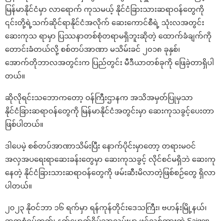
မြန်မာနိုင်ငံမှာ လာရောက် ကုသမယ့် နိုင်ငံခြားသားဆရာဝန်တွေကို
၎င်းတို့ရဲ့သက်ဆိုင်ရာနိုင်ငံအလိုက် ဆေးကောင်စီရဲ့ သုံးလအတွင်း
ဆေးကုသ ရာမှာ ပြဿနာတစ်စုံတရာမရှိဘူးဆိုတဲ့ ထောက်ခံချက်ကို
တောင်းခံတယ်လို့ စစ်တပ်အာဏာ မသိမ်းခင် ၂၀၁၈ ခုနှစ်၊
အောက်တိုဘာလအတွင်းက ပြည်တွင်း မီဒီယာတစ်ခုကို ဖြေခဲ့တာရှိပါ
တယ်။
ဆိုလိုရင်းသဘောကတော့ ဝန်ကြီးဌာနက အသိအမှတ်ပြုမှသာ
နိုင်ငံခြားဆရာဝန်တွေကို မြန်မာနိုင်ငံအတွင်းမှာ ဆေးကုသခွင့်ပေးတာ
ဖြစ်ပါတယ်။
ဒါပေမဲ့ စစ်တပ်အာဏာသိမ်းပြီး နောက်ပိုင်းမှာတော့ တရားမဝင်
အလှအပရေးရာဆေးခန်းတွေမှာ ဆေးကုသခွင့် လိုင်စင်မရှိဘဲ ဆေးကု
နေတဲ့ နိုင်ငံခြားသားဆရာဝန်တွေကို ဖမ်းဆီးမိလာတဲ့ဖြစ်စဉ်တွေ ရှိလာ
ပါတယ်။
၂၀၂၃ နိုဝင်ဘာ ၁၆ ရက်မှာ ရန်ကုန်တိုင်းဒေသကြီး၊ ဗဟန်းမြို့နယ်၊
ဆရာစံရပ်ကွက်၊ နတ်မောက်ရိပ်သာလမ်းမှာ ဖွင့်လှစ်ထားတဲ့ Saigon