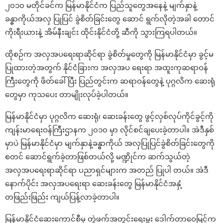
၂၀၁၀ မတိုင်ခင်က မြန်မာနိုင်ငံက ပြည်သူတွေအနေနဲ့ မျက်နှာနဲ့
ခန္ဓာကိုယ်အလှ ပြုပြင် ခွဲစိတ်ခြင်းတွေ ဆောင် ရွက်လိုတဲ့အခါ တောင်
ကိုးရီးယားနဲ့ အိမ်နီးချင်း ထိုင်းနိုင်ငံတို့ ဆီကို သွားကြရပါတယ်။
ထိုစဉ်က အလှအပရေးရာဆိုင်ရာ ခွဲစိတ်မှုတွေကို မြန်မာနိုင်ငံမှာ ခွင့်မ
ပြုထားတဲ့အတွက် နိုင်ငံခြားက အလှအပ ရေးရာ အထူးကုဆရာဝန်
ကြီးတွေကို ဖိတ်ခေါ်ပြီး ပြည်တွင်းက ဆရာဝန်တွေနဲ့ ပုဂ္ဂလိက ဆေးရုံ
တွေမှာ ကုသပေး တာမျိုးလုပ်ခဲ့ပါတယ်။
မြန်မာနိုင်ငံမှာ ပုဂ္ဂလိက ဆေးရုံ၊ ဆေးခန်းတွေ ဖွင့်လှစ်လုပ်ကိုင်ခွင့်ကို
ကျန်းမာရေးဝန်ကြီးဌာနက ၂၀၁၀ မှာ လိုင်စင်ချပေးခဲ့တာပါ။ အဲဒီနှစ်
မှာပဲ မြန်မာနိုင်ငံမှာ မျက်နှာနဲ့ခန္ဓာကိုယ် အလှပြုပြင်ခွဲစိတ်ခြင်းတွေကို
စတင် ဆောင်ရွက်ခဲ့တာဖြစ်တယ်လို့ မဏ္ဍိုင်က ဆက်သွယ်တဲ့
အလှအပရေးရာဆိုင်ရာ ပညာရှင်များက အတည် ပြုပါ တယ်။ အဲဒီ
နောက်ပိုင်း အလှအပရေးရာ ဆေးခန်းတွေ မြန်မာနိုင်ငံအနှံ့
တဖြည်းဖြည်း ကျယ်ပြန့်လာခဲ့တာပါ။
မြန်မာနိုင်ငံဆေးကောင်စီမှ တွဲဖက်အတွင်းရေးမှူး ဒေါက်တာဝေမြင့်က