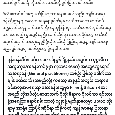
ဆောင်ရွက်ပေးဖို့ လိုအပ်လာတယ်လို့ ရှင်းပြထားပါတယ်။
ဒီလိုဆောင်းပါးတွေ ဖော်ပြရေးသားနေပေမယ့်လည်း ကျန်းမာရေး
ဝန်ကြီးဌာနရဲ့ အလှအပရေးရာခွဲစိတ်မှုနဲ့ သတိထားစရာ ဆက်စပ်
အန္တရာယ်တွေနဲ့ ပက်သက် ပြီး လူထုကြားမှာ အသိပေးတဲ့လုပ်ငန်းတွေ
ဟာ အားနည်း မှုတွေရှိနေပြီး သက်ဆိုင်ရာ အာဏာပိုင်တွေက ထိထိ
ရောက်ရောက် အရေးယူမှုရှိဖို့လိုတယ်လို့ ပြည်သူတွေနဲ့ ကျန်းမာရေး
ပညာရှင်တွေရဲ့ ဝေဖန်မှုတွေ ရှိနေပါတယ်။
ရန်ကုန်တိုင်း၊ မင်္ဂလာတောင်ညွန့်မြို့နယ်အတွင်းက ပုဂ္ဂလိက
အထူးကုဆေးခန်းတစ်ခုမှာ ကုသပေးနေတဲ့ အထွေထွေရောဂါ
ကုဆရာဝန် (General practitioner) တစ်ဦးဖြစ်သူ ဒေါက်တာ
ချမ်းဇော်ထက် (အမည်လွှဲ) ကတော့ အခုနှစ်အတွင်း တရားမ
ဝင်အလှအပရေးရာ ဆေးခန်းတွေမှာ Filler နဲ့ Silicon ဆေး
အရည် လိုအပ်တဲ့ပမာဏထက် ပိုထိုးမိရာက ပိုးဝင်ကာ ရင်သား
နဲ့အရေပြားရောင်ရမ်းတာတဲ့ လူနာနဲ့ မျက်နှာတွေမှာ Botox ထိုး
ရာမှ အာရုံကြောပိုင်းဆိုင်ရာ ထိခိုက်တဲ့ ကျန်းမာရေးပြဿနာ