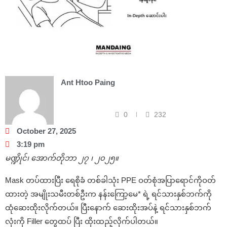
Ant Htoo Paing
0
232
October 27, 2025
3:19 pm
မဏ္ဍိုင်၊ အောက်တိုဘာ ၂၇ ၊ ၂၀၂၅။
Mask တပ်ထားပြီး ရေစိုခံ တစ်ခါသုံး PPE ဝတ်စုံအပြာရောင်ကိုဝတ်
ထားတဲ့ အမျိုးသမီးတစ်ဦးက နန်းကြော့မေ* ရဲ့ ရင်သားနှစ်ဘက်ကို
ထုံဆေးထိုးလိုက်တယ်။ ပြီးနောက် ဆေးထိုးအပ်နဲ့ ရင်သားနှစ်ဘက်
လုံးကို Filler တွေထပ် ပြီး ထိုးထည့်လိုက်ပါတယ်။