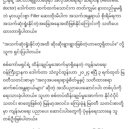
ဌာနရဲ့ အင်တာဗျူးတစ်ခုမှာ အလှအပရေးရာ ဆရာဝန် (Aesthetic
doctor) ဒေါက်တာ ထက်ထက်သောင်းက တတ်ကျွမ်း နားလည်မှုမရှိ
ဘဲ မှားယွင်းစွာ Filler ‌ဆေးထိုးမိပါက အသက်အန္တရာယ် စိုးရိမ်ရကာ
အသက်ဆုံးရှုံးနိုင်တဲ့အခြေအနေအထိဖြစ်နိုင်ကြောင်းကို သတိပေး
ထားတာရှိပါတယ်။
“အသက်ဆုံးရှုံးနိုင်တဲ့အထိ ဆိုးဆိုးရွားရွားဖြစ်တဲ့ဟာတွေရှိတယ်။” လို့
သူက ရှင်းပြပါတယ်။
စစ်ကော်မရှင်ရဲ့ ထိန်းချုပ်မှုအောက်မှာရှိနေတဲ့ ကျန်းမာရေး
ဝန်ကြီးဌာနက ဒေါက်တာ သံလွင်ထွန်းဟာ ၂၀၂၄ ဧပြီ ၃ ရက်ထုတ် မြ
ဝတီသတင်းစာမှာ “အလှအပရေးရာခွဲစိတ်မှုနှင့် သတိထားစရာ
ဆက်စပ်အန္တရာယ်များ” ဆိုတဲ့ အသိပညာပေးဆောင်းပါး တစ်ပုဒ်ကို
ရေးသားခဲ့ပါတယ်။ သူဟာ စစ်တပ်ထိန်းချုပ်မှုအောက်က နိုင်ငံပိုင်
သတင်း စာတွေဖြစ်တဲ့ မြန်မာ့အလင်း၊ ကြေးမုံနဲ့ မြဝတီ သတင်းစာတို့
မှာ ကျန်းမာရေး ပညာပေး ဆောင်းပါးတွေကို ပုံမှန်ရေးသားနေ သူ
တစ်ဦးဖြစ်ပါတယ်။