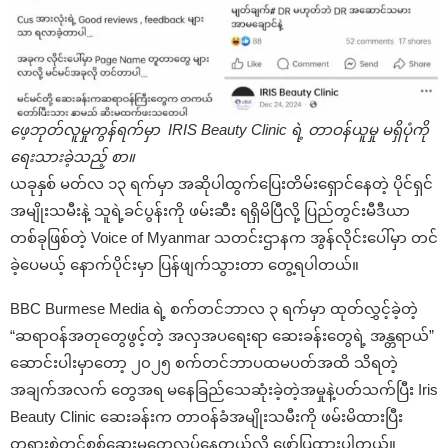
ဖေ့ဘုတ်လူမှုကွန်ရက်မှာ IRIS Beauty Clinic ရဲ့ တာဝန်ယူမှု မရှိပုံကို
ရေးသားခဲ့သည့် စာ။
ယခုနှစ် မတ်လ ၁၃ ရက်မှာ အဆိုပါထွက်ပြေးတိမ်းရှောင်နေတဲ့ ပိုင်ရှင်
အမျိုးသမီးနဲ့ သူရဲ့ခင်ပွန်းကို ဖမ်းဆီး ရရှိမိပြီလို့ ပြည်တွင်းမီဒီယာ
တစ်ခုဖြစ်တဲ့ Voice of Myanmar သတင်းဌာနက အွန်လိုင်းပေါ်မှာ တင်
ခဲ့ပေမယ့် နောက်ပိုင်းမှာ ပြန်ဖျက်သွားတာ တွေ့ရပါတယ်။
BBC Burmese Media ရဲ့ စက်တင်ဘာလ ၃ ရက်မှာ ထုတ်လွှင့်ခဲ့တဲ့
“ဆရာဝန်အတုတွေဖွင့်တဲ့ အလှအပရေးရာ ဆေးခန်းတွေရဲ့ အန္တရာယ်”
ဆောင်းပါးမှာတော့ ၂၀၂၅ စက်တင်ဘာပထမပတ်အထိ သိရတဲ့
အချက်အလက် တွေအရ မနေခြည်သေဆုံးခဲ့တဲ့အမှုနဲ့ပတ်သက်ပြီး Iris
Beauty Clinic ဆေးခန်းက တာဝန်ခံအမျိုးသမီးကို ဖမ်းမိထားပြီး
တရားစွဲတင်စစ်ဆေးမှုတွေလုပ်နေတယ်လို့ ဖော်ပြထားပါတယ်။