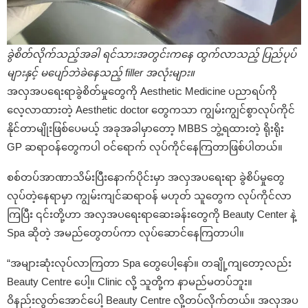
ခွဲစိတ်လိုက်သည့်အခါ ရင်သားအတွင်းကနေ ထွက်လာသည့် ပြည်ပုပ်
များနှင့် မပျော်ဘဲခဲနေသည့် filler အလုံးများ။
အလှအပရေးရာခွဲစိတ်မှုတွေကို Aesthetic Medicine ပညာရပ်ကို
လေ့လာထားတဲ့ Aesthetic doctor တွေကသာ ကျွမ်းကျွင်စွာလုပ်ကိုင်
နိုင်တာမျိုးဖြစ်ပေမယ့် အခုအခါမှာတော့ MBBS ဘွဲ့ရထားတဲ့ ရိုးရိုး
GP ဆရာဝန်တွေကပါ ဝင်ရောက် လုပ်ကိုင်နေကြတာဖြစ်ပါတယ်။
စစ်တပ်အာဏာသိမ်းပြီးနောက်ပိုင်းမှာ အလှအပရေးရာ ခွဲစိပ်မှုတွေ
လုပ်တဲ့နေရာမှာ ကျွမ်းကျင်ဆရာဝန် မဟုတ် သူတွေက လုပ်ကိုင်လာ
ကြပြီး ၎င်းတို့ဟာ အလှအပရေးရာဆေးခန်းတွေကို Beauty Center နဲ့
Spa ဆိုတဲ့ အမည်တွေတပ်ကာ လုပ်ဆောင်နေကြတာပါ။
“အများဆုံးလုပ်လာကြတာ Spa တွေပေါ့နော်။ တချို့ကျတော့လည်း
Beauty Centre ပေါ့။ Clinic လို့ သူတို့က နာမည်မတပ်ဘူး။
ဝိနည်းလွတ်အောင်ပေါ့ Beauty Centre လို့တပ်လိုက်တယ်။ အလှအပ