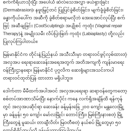
စက်ကိရိယာသုံးပြီး အပေါ်ယံ ဆဲလ်သေအလွှာ ဖယ်ရှားခြင်း
(Dermabrasion)၊ နဖူးမြှင့်တင် ပြုပြင်ခွဲစိတ်ခြင်း၊ မျက်ခွံခွဲစိတ်ခြင်း၊
ခန္ဓာကိုယ်ပေါ်က အဆီကို ခွဲစိတ်စရာမလိုဘဲ အေးအောင်လုပ်ပြီး စက်
ဖြင့် အဆီချခြင်း (CoolSculpting)၊ အပျိုစင် ကုထုံး (Vaginal repair
Therapy)နဲ့ အမျိုးသမီး လိပ်ပြာဖြတ် ကုထုံး (Labiaplasty) တို့လည်း
ပြုလုပ်ကြပါတယ်။
မြန်မာနိုင်ငံက တိုင်းနဲ့ပြည်နယ် အသီးသီးမှာ တရားဝင်ဖွင့်လှစ်ထားတဲ့
အလှအပ ရေးရာဆေးခန်းအရေအတွက် အတိအကျကို ကျန်းမာရေး
ဝန်ကြီးဌာနရော၊ မြန်မာနိုင်ငံ ပုဂ္ဂလိက ဆေးရုံများအသင်းကပါ
တရားဝင်ထုတ်ပြန် ထားတာ မရှိပါဘူး။
ဒေါက်တာ မီမီထက်အပါအဝင် အလှအပရေးရာ ဆရာဝန်တွေကတော့
စစ်တပ်အာဏာသိမ်းပြီး နောက်ပိုင်း ကနေ လက်ရှိအချိန်ထိ ရန်ကုန်
တွင် အလှအပဆိုင်ရာ ဆေးခန်း ခန့်မှန်းခြေ ၂၀၀ ကျော်၊ မန္တလေးမြို့
မှာ ခန့်မှန်း ၅၀ ကျော်၊ မော်လမြိုင်၊ တောင်ကြီး၊ မြစ်ကြီးနားစတဲ့ မြို့
ကြီးတွေနဲ့ မူဆယ်၊ တာချီလိတ်၊ မြဝတီစတဲ့ နယ်စပ် မြို့တွေမှာ ၅၀
ကျော်ရှိနိုင်တယ်လို့ ခန့်မှန်းထားကြပါတယ်။