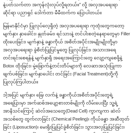
နဲ့ပတ်သက်တာ အကုန်လုံးလုပ်လို့ရတယ်။” လို့ အလှအပရေးရာ
ဆိုင်ရာ ပညာရှင် ဒေါက်တာ မီမီထက်က ‌ပြောပါတယ်။
မြန်မာနိုင်ငံမှာ ပြုလုပ်လေ့ရှိတဲ့ အလှအပရေးရာ ကုထုံးတွေကတော့
မျက်နှာ၊ နှာခေါင်း၊ နှုတ်ခမ်း၊ ရင်သားနဲ့ တင်ပါးစတဲ့နေရာတွေမှာ Filler
ထိုးပေးခြင်း၊ မျက်နှာနဲ့ ခန္ဓာကိုယ် အစိတ်အပိုင်းအမျိုးမျိုးတို့မှာ
အလှအပရေးရာ ခွဲစိတ်ပြုပြင်မှုတွေ ပြုလုပ်ခြင်း၊ အသားအရေ
တင်းရင်းစေရန်နဲ့ မျက်နှာရှိ အရေးအကြောင်းတွေ လျော့ကျစေဖို့နဲ့
Botox ထိုးခြင်း၊ မှဲ့ခြောက်နဲ့တင်းတိပ်များကို လေဆာအသုံးပြုကာ
ဖျက်ပစ်ခြင်း၊ မျက်နှာပေါင်း တင်ခြင်း (Facial Treatment)တို့ကို
ပြုလုပ်ကြပါတယ်။
ဒါ့အပြင် မျက်နှာ၊ ခြေ၊ လက်နဲ့ ခန္ဓာကိုယ်အစိတ်အပိုင်းတွေရဲ့
အရေပြားမှာ အက်ဆစ်အပျော့စားတစ်မျိုးကို လိမ်းပေးပြီး သူ့ရဲ့
အာနိသင်ကြောင့် ဆဲလ်အသေတွေ(Dead Cell) ကွာကျကာ ဆဲလ်
အသစ်တွေ ထွက်လာခြင်း (Chemical Peeling)၊ ကိုယ်ခန္ဓာ အဆီထုတ်
ခြင်း (Liposuction)၊ မေးရိုးပြုပြင်ခွဲစိတ်ခြင်း၊ သွားအလှပြုပြင်ခြင်း၊