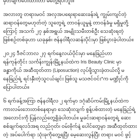
မှတ်ချက်ပေးထားတာ မတွေ့ရပါဘူး။
အလားတူ တရားမဝင် အလှအပရေးရာဆေးခန်းရဲ့ ကျွမ်းကျင်တဲ့
ဆရာဝန်တွေမဟုတ်တဲ့ သူတွေရဲ့ တာဝန်ယူမှုနဲ့ တာဝန်ခံမှု မရှိမှုတို့
ကြောင့် အသက် ၂၇ နှစ်အရွယ် အမျိုးသမီးတစ်ဦး သေဆုံးရတဲ့
ဖြစ်စဉ်တစ်ခုဟာ ယခုနှစ်၊ ဇန်နဝါရီလဆန်းပိုင်းမှာ ဖြစ်ပွားခဲ့ပါတယ်။
၂၀၂၄ ဒီဇင်ဘာလ ၂၇ ရက်နေ့လယ်ပိုင်းမှာ မနေခြည်ဟာ
ရန်ကုန်တိုင်း သင်္ကန်းကျွန်းမြို့နယ်ထဲက Iris Beauty Clinic မှာ
ခန္ဓာကိုယ် အဆီထုတ်တာ (Liposuction) လုပ်ဖို့သွားခဲ့တယ်လို့ မ
နေခြည်ရဲ့ ရင်းနှီးတဲ့သူငယ်ချင်း ဖြစ်သူ မသဇင်ဝင်း*က မဏ္ဍိုင်ကို
ပြောပါတယ်။
၆ ရက်ခန့်အကြာ ဇန်နဝါရီလ ၂ ရက်မှာ ဒဂုံဆိပ်ကမ်းမြို့နယ်ထဲက
ကားလမ်းဘေးတစ်နေရာမှာ သေဆုံးလျက် စွန့်ပစ်ထားတဲ့ မနေခြည်ရဲ့
အလောင်းကို ပြန်လည်တွေ့ရှိခဲ့ပါတယ်။ မှုခင်းဆရာဝန်တွေရဲ့ ဆေး
စစ်ချက်ရလဒ်အရ လည်ဂုတ်၊ ဝမ်းဗိုက်နဲ့ ပေါင်တွေမှာ အဆီထုတ်ထား
တဲ့ အပ်ပေါက်ရာ သုံးခုကိုတွေ့ရပြီး မေ့ဆေးလွန်ပြီး တရား မဝင် ဖွင့်