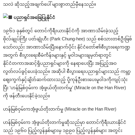
သလဲ ဆိုသည့်အချက်ပေါ် များစွာတည်မှီနေသည်။
ပညာရှင်အခြေပြုနိုင်ငံ
၁၉၆၁ ခုနှစ်တွင် တောင်ကိုရီးယားနိုင်ငံကို အာဏာသိမ်းခဲ့သည့်
ဗိုလ်ချုပ်ကြီး ပတ်ချုံဟီး (Park Chung-hee) သည် စစ်သားတစ်ဦးဖြစ်
သော်လည်း အာဏာသိမ်းပြီးနောက်ပိုင်း နိုင်ငံတော်၏စီးပွားရေးကဏ္ဍ
အတွက် စီးပွားရေးစီမံကိန်းများနှင့် မူဝါဒများချမှတ်ရာတွင်
နိုင်ငံတကာအဆင့်ရှိပညာရှင်များကို နေရာပေးပြီး အပြည့်အဝ
လွတ်လပ်ခွင့်ပေးခဲ့သည်။ အဆိုပါ စီးပွားရေးပညာရှင်များသည် ကမ္ဘာ့
ဈေးကွက်နှင့်ချိတ်ဆက်ထားသည့် ပို့ကုန်ဦးစားပေးမူဝါဒကိုကျင့်သုံး
ပြီး ‘ဟန်မြစ်ဝှမ်းက အံ့ဖွယ်တိုးတက်မှု’ (Miracle on the Han River)
ကို ဖန်တီးပေးနိုင်ခဲ့သည်။
ဟန်မြစ်ဝှမ်းကအံ့ဖွယ်တိုးတက်မှု (Miracle on the Han River)
ဟန်မြစ်ဝှမ်းက အံ့ဖွယ်တိုးတက်မှုဆိုသည်မှာ တောင်ကိုရီးယားနိုင်ငံ
သည် ၁၉၆၀ ပြည့်လွန်နှစ်များမှ ၁၉၉၀ ပြည့်လွန်နှစ်များ အတွင်း