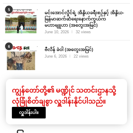
5
မင်းအောင်လှိုင်ရဲ့ အိန္ဒိယခရီးစဉ်နှင့် အိန္ဒိယ-
မြန်မာဆက်ဆံရေးနောက်ကွယ်က
မဟာဗျူဟာ (အတွေးအမြင်)
June 10, 2026
32 views
6
ဗီလိန် ခဲဝါ (အတွေးအမြင်)
June 6, 2026
22 views
ကျွန်တော်တို့၏ မဏ္ဍိုင် သတင်းဌာနသို့
လုံခြုံစိတ်ချစွာ လှူဒါန်းနိုင်ပါသည်။
လှူဒါန်းပါ။