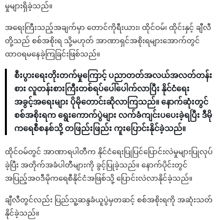
မှုများရှိခဲ့သည်။
အရေးကြီးသည့်အချက်မှာ တောင်ကိုရီးယား၊ ထိုင်ဝမ်၊ ထိုင်းနှင့် ချီလီ
တို့သည် စစ်အစိုးရ သို့မဟုတ် အာဏာရှင်အစိုးရများအောက်တွင်
ထာဝရမနေခဲ့ကြခြင်းဖြစ်သည်။
စီးပွားရေးတိုးတက်မှုကြောင့် ပညာတတ်အလယ်အလတ်တန်း
စား လူတန်းစားကြီးတစ်ရပ်ပေါ်ပေါက်လာပြီး နိုင်ငံရေး
အခွင့်အရေးများ ပိုမိုတောင်းဆိုလာကြသည်။ နောက်ဆုံးတွင်
စစ်အစိုးရက ရွေးကောက်ပွဲများ လက်ခံကျင်းပပေးခဲ့ရပြီး ဒီမို
ကရေစီစနစ်သို့ တဖြည်းဖြည်း ကူးပြောင်းနိုင်ခဲ့သည်။
ထိုင်ဝမ်တွင် အာဏာရပါတီက နိုင်ငံရေးပြုပြင်ပြောင်းလဲမှုများပြုလုပ်
ခဲ့ပြီး အတိုက်အခံပါတီများကို ခွင့်ပြုခဲ့သည်။ နောက်ပိုင်းတွင်
အပြည့်အဝဒီမိုကရေစီနိုင်ငံအဖြစ်သို့ ပြောင်းလဲလာနိုင်ခဲ့သည်။
ချီလီတွင်လည်း ပြည်သူ့ဆန္ဒခံယူပွဲမှတဆင့် စစ်အစိုးရကို အဆုံးသတ်
နိုင်ခဲ့သည်။