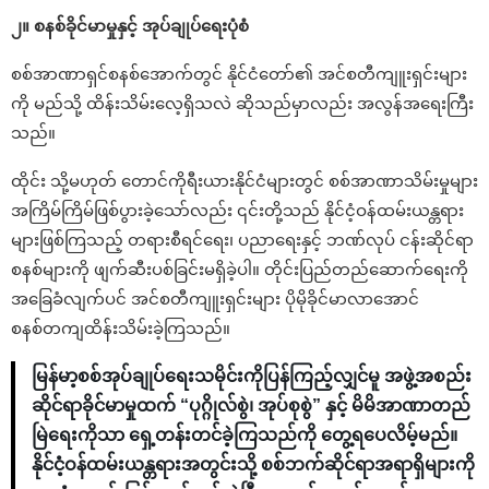
၂။ စနစ်ခိုင်မာမှုနှင့် အုပ်ချုပ်ရေးပုံစံ
စစ်အာဏာရှင်စနစ်အောက်တွင် နိုင်ငံတော်၏ အင်စတီကျူးရှင်းများ
ကို မည်သို့ ထိန်းသိမ်းလေ့ရှိသလဲ ဆိုသည်မှာလည်း အလွန်အရေးကြီး
သည်။
ထိုင်း သို့မဟုတ် တောင်ကိုရီးယားနိုင်ငံများတွင် စစ်အာဏာသိမ်းမှုများ
အကြိမ်ကြိမ်ဖြစ်ပွားခဲ့သော်လည်း ၎င်းတို့သည် နိုင်ငံ့ဝန်ထမ်းယန္တရား
များဖြစ်ကြသည့် တရားစီရင်ရေး၊ ပညာရေးနှင့် ဘဏ်လုပ် ငန်းဆိုင်ရာ
စနစ်များကို ဖျက်ဆီးပစ်ခြင်းမရှိခဲ့ပါ။ တိုင်းပြည်တည်ဆောက်ရေးကို
အခြေခံလျက်ပင် အင်စတီကျူးရှင်းများ ပိုမိုခိုင်မာလာအောင်
စနစ်တကျထိန်းသိမ်းခဲ့ကြသည်။
မြန်မာ့စစ်အုပ်ချုပ်ရေးသမိုင်းကိုပြန်ကြည့်လျှင်မူ အဖွဲ့အစည်း
ဆိုင်ရာခိုင်မာမှုထက် “ပုဂ္ဂိုလ်စွဲ၊ အုပ်စုစွဲ” နှင့် မိမိအာဏာတည်
မြဲရေးကိုသာ ရှေ့တန်းတင်ခဲ့ကြသည်ကို တွေ့ရပေလိမ့်မည်။
နိုင်ငံ့ဝန်ထမ်းယန္တရားအတွင်းသို့ စစ်ဘက်ဆိုင်ရာအရာရှိများကို