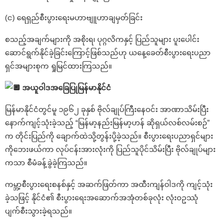
(င) ရေရှည်စီးပွားရေးမဟာဗျူဟာချမှတ်ခြင်း
စသည့်အချက်များကို အစိုးရ၊ ပုဂ္ဂလိကနှင့် ပြည်သူများ ပူးပေါင်း
ဆောင်ရွက်နိုင်ခဲ့ခြင်းကြောင့်ဖြစ်သည်ဟု ယနေ့ခေတ်စီးပွားရေးပညာ
ရှင်အများစုက ရှုမြင်ထားကြသည်။
အယူဝါဒအခြေပြုမြန်မာနိုင်ငံ
မြန်မာနိုင်ငံတွင်မူ ၁၉၆၂ ခုနှစ် ဗိုလ်ချုပ်ကြီးနေဝင်း အာဏာသိမ်းပြီး
နောက်ကျင့်သုံးခဲ့သည့် “မြန်မာ့နည်းမြန်မာ့ဟန် ဆိုရှယ်လစ်လမ်းစဉ်”
က တိုင်းပြည်ကို ချောက်ထဲသို့တွန်းပို့ခဲ့သည်။ စီးပွားရေးပညာရှင်များ
ကိုဘေးဖယ်ကာ လုပ်ငန်းအားလုံးကို ပြည်သူပိုင်သိမ်းပြီး ဗိုလ်ချုပ်များ
ကသာ စီမံခန့်ခွဲခဲ့ကြသည်။
ကမ္ဘာ့စီးပွားရေးစနစ်နှင့် အဆက်ဖြတ်ကာ အထီးကျန်ဝါဒကို ကျင့်သုံး
ခဲ့သဖြင့် နိုင်ငံ၏ စီးပွားရေးအဆောက်အအုံတစ်ခုလုံး လုံးဝဥဿုံ
ပျက်စီးသွားခဲ့ရသည်။