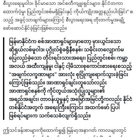
စီးပွားရေးမူဝါဒ၊ ခိုင်မာသော အင်စတီကျူးရှင်းများ၊ နိုင်ငံတကာ
ထောက်ပံ့မှု၊ ပြည်တွင်းစစ်မရှိခြင်းနှင့် ကိုယ်ကျိုးအတ္တနည်းပါးခြင်း” စ
သည့် အခွင့်သာချက်များကြောင့် စီးပွားရေးအရ တိုးတက်မှုအချို့
ဖော်ဆောင်နိုင်ခဲ့ခြင်းဖြစ်ပေသည်။
မြန်မာနိုင်ငံက စစ်အာဏာရှင်များမှာတော့ မှားယွင်းသော
ဆိုရှယ်လစ်မူဝါဒ၊ ပုဂ္ဂိုလ်စွဲခရိုနီစနစ်၊ သမိုင်းတလျှောက်မ
ပြေလည်ခဲ့သော တိုင်းရင်းသားအရေး၊ ပြည်တွင်းစစ်၊ ကမ္ဘာ့
အလယ် အထီးကျန်မှု၊ ငါနှင့် ငါ့မိသားစုကောင်းစားရေးစသည့်
“အဖျက်လက္ခဏာများ” အားလုံး စုပြုံကျရောက်သွားခဲ့ခြင်း
ကြောင့်ဖြစ်သည်။ အာဏာရှင်ချင်းတူသော်လည်း
အာဏာရှင်စနစ်ကို ကိုင်တွယ်အသုံးပြုသူများ၏
အရည်အချင်း၊ တာဝန်ယူမှုနှင့် အမြော်အမြင်တို့ကလည်း နိုင်ငံ
တစ်နိုင်ငံအတွက် အရေးကြီးကြောင်း အထက်ဖော် ပြပါ
ဖြစ်ရပ်များက သက်သေခံလျက်ရှိသည်။
ဤသင်ခန်းစာများကိုထောက်ရှု၍ မြန်မာ့အနာဂတ် ကာလများတွင်