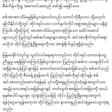
စီမံကိန်းကိုမျှ အကောင်အထည် ဖော်၍ မရနိုင်ပေ။
စစ်အာဏာသိမ်းမှုဖြစ်ပွားခဲ့သော်လည်း တောင်ကိုရီးယား သို့မဟုတ်
ချီလီနိုင်ငံတို့တွင် တိုင်းရင်းသား လက်နက်ကိုင်အဖွဲ့အစည်းများ မရှိခဲ့
ကြပါ။ ထို့ကြောင့် အာဏာသိမ်းယူထားခဲ့ကြသော ခေါင်းဆောင်
များသည် ပြည်တွင်းစစ်ဆင်ရေးများအတွက် အင်အားစိုက်ထုတ်စရာ
မလိုဘဲ တိုင်းပြည်ဖွံ့ဖြိုးရေးကိုသာ အာရုံစိုက်ခွင့်ရရှိခဲ့သည်။
မြန်မာနိုင်ငံတွင်မူ လွတ်လပ်ရေးရကတည်းက တိုင်းရင်းသားတန်းတူ
ညီမျှမှု မရရှိခြင်းကြောင့်ဖြစ်ပွားခဲ့သော ပြည်တွင်းစစ်က ယနေ့တိုင်ပင်
အရှိန်အဟုန်ပြင်းစွာဖြင့် တောက်လောင်နေဆဲဖြစ်သည်။ စစ်တပ်သည်
တိုင်းပြည်ကို စီမံခန့်ခွဲရန်ထက် ပြည်တွင်းစစ်ကိုရင်ဆိုင်ရန်၊ စစ်
အင်အားတည်ဆောက်ရန်နှင့် ၎င်းတို့ရေရှည်တည်တံ့ရန်အတွက်သာ
အမျိုးသားအရင်းအမြစ်များနှင့် ဘတ်ဂျက်အမြောက်အမြားကို ဆယ်
စုနှစ်ပေါင်းများစွာ သုံးစွဲခဲ့ကြသဖြင့် တိုင်း ပြည်ဖွံ့ဖြိုးရေးအတွက်
ရန်ပုံငွေမကျန်တော့ဘဲ တိုင်းပြည်သာ နာတာရှည်ဆင်းရဲမွဲတေသွားခဲ့ရ
သည်။