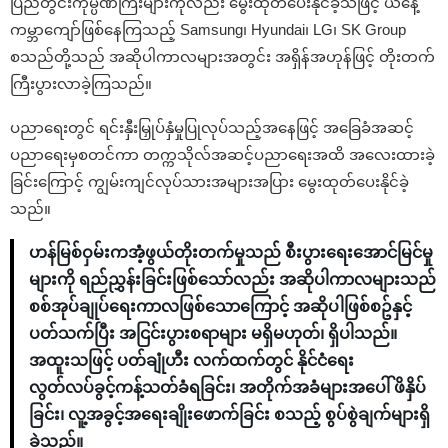
ပြည်တွင်းကုမ္ပဏီကြီးများကိုလည်း မွေးထုတ်ပေးနိုင်ခဲ့သဖြင့် ယနေ့
ကမ္ဘာကျော်ဖြစ်နေကြသည့် Samsung၊ Hyundai၊ LG၊ SK Group
စသည်တို့သည် အဆိုပါကာလများအတွင်း အရှိန်အဟုန်ဖြင့် တိုးတက်
ကြီးပွားလာခဲ့ကြသည်။
ပညာရေးတွင် ရင်းနှီးမြှုပ်နှံမှုပြုလုပ်သည့်အနေဖြင့် အခြေခံအဆင့်
ပညာရေးမှစတင်ကာ တက္ကသိုလ်အဆင့်ပညာရေးအထိ အလေးထားခဲ့
ခြင်းကြောင့် ကျွမ်းကျင်လုပ်သားအများအပြား မွေးထုတ်ပေးနိုင်ခဲ့
သည်။
ဟန်မြစ်ဝှမ်းကအံ့ဖွယ်တိုးတက်မှုသည် စီးပွားရေးအောင်မြင်မှု
များကို ရည်ညွှန်းခြင်းဖြစ်သော်လည်း အဆိုပါကာလများသည်
စစ်အုပ်ချုပ်ရေးကာလဖြစ်သောကြောင့် အဆိုပါဖြစ်စဥ်နှင့်
ပတ်သက်ပြီး အငြင်းပွားစရာများ မရှိမဟုတ်၊ ရှိပါသည်။
အထူးသဖြင့် ပတ်ချုံဟီး လက်ထက်တွင် နိုင်ငံရေး
လွတ်လပ်ခွင့်ကန့်သတ်ခံရခြင်း၊ အတိုက်အခံများအပေါ် ဖိနှိပ်
ခြင်း၊ လူ့အခွင့်အရေးချိုးဖောက်ခြင်း စသည့် စွပ်စွဲချက်များရှိ
ခဲ့သည်။