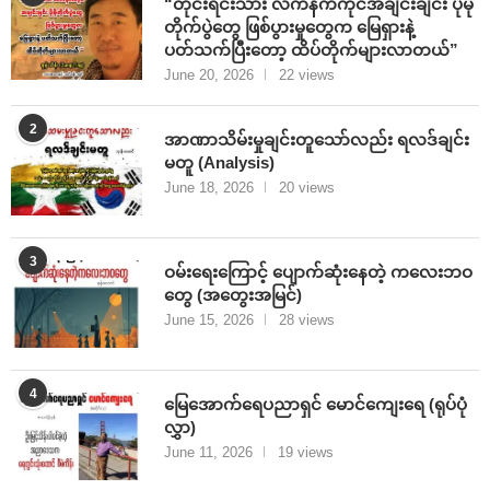
“တိုင်းရင်းသား လက်နက်ကိုင်အချင်းချင်း ပိုမို
တိုက်ပွဲတွေ ဖြစ်ပွားမှုတွေက မြေရှားနဲ့
ပတ်သက်ပြီးတော့ ထိပ်တိုက်များလာတယ်”
June 20, 2026
22 views
2
အာဏာသိမ်းမှုချင်းတူသော်လည်း ရလဒ်ချင်း
မတူ (Analysis)
June 18, 2026
20 views
3
ဝမ်းရေးကြောင့် ပျောက်ဆုံးနေတဲ့ ကလေးဘဝ
တွေ (အတွေးအမြင်)
June 15, 2026
28 views
4
မြေအောက်ရေပညာရှင် မောင်ကျေးရေ (ရုပ်ပုံ
လွှာ)
June 11, 2026
19 views