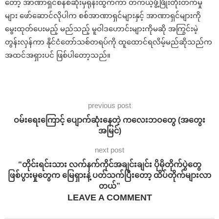
တော့ အာဏာရှင်စနစ်ဆိုးမှရုန်းထွက်ကာ တကယ့်ဖွံ့ဖြိုးတိုးတက်မှု
များ ဖော်ဆောင်လိုပါက စစ်အာဏာရှင်များနှင့် အာဏာရှင်များကို
မွေးထုတ်ပေးမည့် မည်သည့် မူဝါဒဟောင်းများကိုမဆို အကြွင်းမဲ့
တွန်းလှန်ကာ နိုင်ငံတော်သစ်တရပ်ကို ထူထောင်ရလိမ့်မည်ဆိုသည်က
အထင်အရှားပင် ဖြစ်ပါတော့သည်။
previous post
ဝမ်းရေးကြောင့် ပျောက်ဆုံးနေတဲ့ ကလေးဘဝတွေ (အတွေး
အမြင်)
next post
“တိုင်းရင်းသား လက်နက်ကိုင်အချင်းချင်း ပိုမိုတိုက်ပွဲတွေ
ဖြစ်ပွားမှုတွေက မြေရှားနဲ့ ပတ်သက်ပြီးတော့ ထိပ်တိုက်များလာ
တယ်”
LEAVE A COMMENT