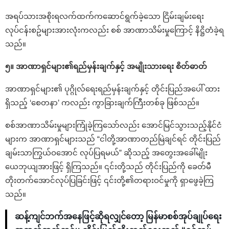
အရပ်သားအစိုးရလက်ထက်ကဆောင်ရွက်ခဲ့သော ငြိမ်းချမ်းရေး
လုပ်ငန်းစဥ်များအားလုံးကလည်း စစ် အာဏာသိမ်းမှုကြောင့် နိဋ္ဌိတံခဲ့ရ
သည်။
၅။ အာဏာရှင်များ၏ရည်မှန်းချက်နှင့် အမျိုးသားရေး စိတ်ဓာတ်
အာဏာရှင်များ၏ ပုဂ္ဂိုလ်ရေးရည်မှန်းချက်နှင့် တိုင်းပြည်အပေါ် ထား
ရှိသည့် ‘စေတနာ’ ကလည်း ကွာခြားချက်ကြီးတစ်ခု ဖြစ်သည်။
စစ်အာဏာသိမ်းမှုများကြုံခဲ့ကြသော်လည်း အောင်မြင်သွားသည့်နိုင်ငံ
များက အာဏာရှင်များသည် “ငါတို့အာဏာတည်မြဲချင်ရင် တိုင်းပြည်
ချမ်းသာကြွယ်ဝအောင် လုပ်ပြရမယ်” ဆိုသည့် အတွေးအခေါ်မျိုး
ယေဘုယျအားဖြင့် ရှိကြသည်။ ၎င်းတို့သည် တိုင်းပြည်ကို ခေတ်မီ
တိုးတက်အောင်လုပ်ပြခြင်းဖြင့် ၎င်းတို့၏တရားဝင်မှုကို ရှာဖွေခဲ့ကြ
သည်။
ဆန့်ကျင်ဘက်အနေဖြင့်ဆိုရလျှင်တော့ မြန်မာစစ်အုပ်ချုပ်ရေး