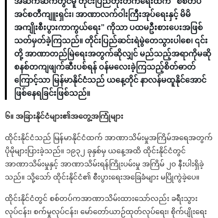
အဆက်ဆက်တွင်မူ တိုင်းပြည်တိုးတက်ရေးထက် “စစ်တပ်
အင်စတီကျူးရှင်း၊ အာဏာလက်ဝါးကြီးအုပ်ရေးနှင့် မိမိ
အကျိုးစီးပွားကာကွယ်ရေး” ကိုသာ ပထမဦးစားပေးအဖြစ်
သတ်မှတ်ခဲ့ကြသည်။ တိုင်းပြည်ဆင်းရဲမွဲတေသွားပါစေ၊ ၎င်း
တို့ အာဏာတည်မြဲရေးအတွက်ဆိုလျှင် မည်သည့်အရာကိုမဆို
စနစ်တကျဖျက်ဆီးပစ်ရန် ဝန်မလေးခဲ့ကြသည့်စိတ်ဓာတ်
ကြောင့်သာ မြန်မာနိုင်ငံသည် ယနေ့တိုင် နာလန်မထူနိုင်အောင်
ဖြစ်နေရခြင်းဖြစ်သည်။
၆။ အခြားနိုင်ငံများ၏အတွေ့အကြုံများ
ထိုင်းနိုင်ငံသည် မြန်မာနိုင်ငံထက် အာဏာသိမ်းမှုအကြိမ်အရေအတွက်
ပိုမိုများပြားခဲ့သည်။ ၁၉၃၂ ခုနှစ်မှ ယနေ့အထိ ထိုင်းနိုင်ငံတွင်
အာဏာသိမ်းမှုနှင့် အာဏာသိမ်းရန်ကြိုးပမ်းမှု အကြိမ် ၂၀ နီးပါးရှိခဲ့
သည်။ သို့သော် ထိုင်းနိုင်ငံ၏ စီးပွားရေးအခြေခံများ မပြိုကွဲခဲ့ပေ။
ထိုင်းနိုင်ငံတွင် စစ်တပ်ကအာဏာသိမ်းထားသော်လည်း ခရီးသွား
လုပ်ငန်း၊ စက်မှုလုပ်ငန်း၊ မော်တော်ယာဉ်ထုတ်လုပ်ရေး၊ စိုက်ပျိုးရေး