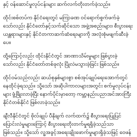
နှင့် ဝန်ဆောင်မှုလုပ်ငန်းများ ဆက်လက်တိုးတက်ခဲ့သည်။
ထိုင်းစစ်တပ်က နိုင်ငံရေးတွင် မကြာခဏ ဝင်ရောက်စွက်ဖက်ခဲ့
သော်လည်း နိုင်ငံတော်နှင့်သက်ဆိုင်သော အဖွဲ့အစည်းများ၊ စီးပွားရေး
ယန္တရားများနှင့် နိုင်ငံတကာဆက်ဆံရေးများကို အလုံးစုံမဖျက်ဆီးခဲ့
ပေ။
ထို့ကြောင့်လည်း ထိုင်းနိုင်ငံတွင် အာဏာသိမ်းမှုများ ဖြစ်ပွားခဲ့
သော်လည်း နိုင်ငံတော်တစ်ခုလုံး ပြိုလဲမသွားခဲ့ခြင်း ဖြစ်သည်။
ထိုင်ဝမ်သည်လည်း ဆယ်စုနှစ်များစွာ စစ်အုပ်ချုပ်ရေးအောက်တွင်
နေထိုင်ခဲ့ရသည်။ သို့သော် အဆိုပါကာလများအတွင်း စက်မှုလုပ်ငန်း
များ ဖွံ့ဖြိုးလာခဲ့ပြီး နောက်ပိုင်းမှာတော့ ကမ္ဘာ့နည်းပညာအင်အားကြီး
နိုင်ငံတစ်နိုင်ငံ ဖြစ်လာခဲ့သည်။
ချီလီနိုင်ငံတွင် ဗိုလ်ချုပ် ပီနိုချက် လက်ထက်၌ စီးပွားရေးပြုပြင်
ပြောင်းလဲမှုများကြောင့် စီးပွားရေးတိုးတက်မှုရရှိခဲ့သည်သာ
ဖြစ်သည်။ သို့သော် လူ့အခွင့်အရေးချိုးဖောက်မှုများရှိခဲ့သဖြင့် ဝေဖန်