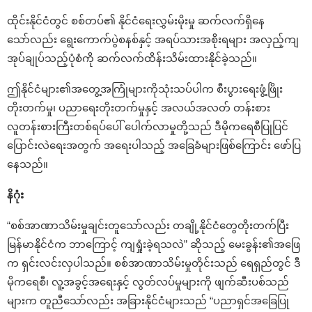
ထိုင်းနိုင်ငံတွင် စစ်တပ်၏ နိုင်ငံရေးလွှမ်းမိုးမှု ဆက်လက်ရှိနေ
သော်လည်း ရွေးကောက်ပွဲစနစ်နှင့် အရပ်သားအစိုးရများ အလှည့်ကျ
အုပ်ချုပ်သည့်ပုံစံကို ဆက်လက်ထိန်းသိမ်းထားနိုင်ခဲ့သည်။
ဤနိုင်ငံများ၏အတွေ့အကြုံများကိုသုံးသပ်ပါက စီးပွားရေးဖွံ့ဖြိုး
တိုးတက်မှု၊ ပညာရေးတိုးတက်မှုနှင့် အလယ်အလတ် တန်းစား
လူတန်းစားကြီးတစ်ရပ်ပေါ် ပေါက်လာမှုတို့သည် ဒီမိုကရေစီပြုပြင်
ပြောင်းလဲရေးအတွက် အရေးပါသည့် အခြေခံများဖြစ်ကြောင်း ဖော်ပြ
နေသည်။
နိဂုံး
“စစ်အာဏာသိမ်းမှုချင်းတူသော်လည်း တချို့နိုင်ငံတွေတိုးတက်ပြီး
မြန်မာနိုင်ငံက ဘာကြောင့် ကျရှုံးခဲ့ရသလဲ” ဆိုသည့် မေးခွန်း၏အဖြေ
က ရှင်းလင်းလှပါသည်။ စစ်အာဏာသိမ်းမှုတိုင်းသည် ရေရှည်တွင် ဒီ
မိုကရေစီ၊ လူ့အခွင့်အရေးနှင့် လွတ်လပ်မှုများကို ဖျက်ဆီးပစ်သည်
များက တူညီသော်လည်း အခြားနိုင်ငံများသည် “ပညာရှင်အခြေပြု