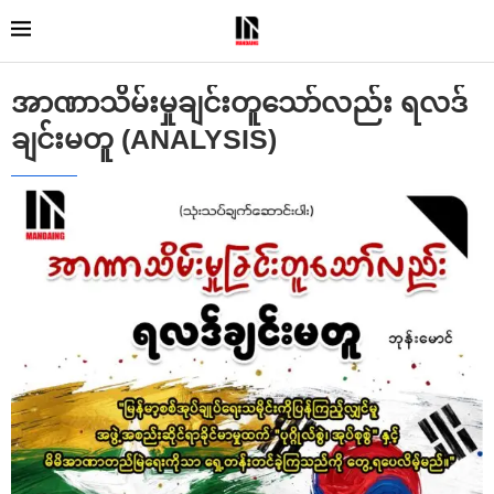
အာဏာသိမ်းမှုချင်းတူသော်လည်း ရလဒ်
ချင်းမတူ (ANALYSIS)