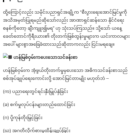
ထို့ကြောင့်လည်း သမိုင်းပညာရှင်အချို့က “စီးပွားရေးအောင်မြင်မှုကို
အသိအမှတ်ပြုရမည်ဆိုသော်လည်း အာဏာရှင်ဆန်သော နိုင်ငံရေး
စနစ်ကိုတော့ ချီးကျူး၍မရ” ဟု သုံးသပ်ကြသည်။ သို့သော် ယနေ့
ခေတ်တောင်ကိုရီးယား၏ တိုးတက်ဖြစ်ထွန်းမှုများက ယင်းကာလများ
အပေါ် များစွာအခြေခံထားသည်ဆိုတာကလည်း ငြင်းမရချေ။
ဟန်မြစ်ဝှမ်းကပေးသောသင်ခန်းစာ
ဟန်မြစ်ဝှမ်းက အံ့ဖွယ်တိုးတက်မှုမှပေးသော အဓိကသင်ခန်းစာသည်
စစ်အုပ်ချုပ်ရေးကောင်းလို့ အောင်မြင်တာမျိုး မဟုတ်ဘဲ –
(က) ပညာရေးတွင်ရင်းနှီးမြှုပ်နှံခြင်း
(ခ) စက်မှုလုပ်ငန်းများတည်ထောင်ခြင်း
(ဂ) ပို့ကုန်တိုးမြှင့်ခြင်း
(ဃ) အဂတိလိုက်စားမှုထိန်းချုပ်ခြင်း