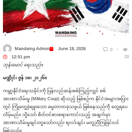
Mandaing Admin
June 18, 2026
0
20
12:51 pm
ဘုန်းမောင် ရေးသည်။
မဏ္ဍိုင်၊ ဇွန် ၁၈၊ ၂၀၂၆။
ကမ္ဘာ့နိုင်ငံရေးသမိုင်းကို ပြန်လည်ဆန်းစစ်ကြည့်လျှင် စစ်
အာဏာသိမ်းမှု (Military Coup) ဆိုသည့် ဖြစ်စဉ်က နိုင်ငံအများအပြား
တွင် ကြုံတွေ့ခဲ့ရဖူးသော ဓမ္မတာတခုသဖွယ် ဖြစ်နေသည်ကို တွေ့ရပေ
လိမ့်မည်။ သို့သော် စိတ်ဝင်စားစရာကောင်းသည့် အချက်မှာ
အာဏာသိမ်းမှုချင်းတူသော်လည်း ရလဒ်ချင်း မတူညီကြခြင်းပင်
ဖြစ်သည်။