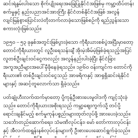
ဆင်းရဲနွမ်းပါးသော စိုက်ပျိုးရေးအခြေပြုနိုင်ငံအဖြစ်မှ ကမ္ဘာ့ထိပ်တန်း
စက်မှုနှင့် နည်းပညာအင်အားကြီး နိုင်ငံတစ်နိုင်ငံအဖြစ် အလွန်
လျင်မြန်စွာပြောင်းလဲတိုးတက်လာခဲ့သောဖြစ်စဉ်ကို ရည်ညွှန်းသော
စကားလုံးဖြစ်သည်။
၁၉၅၀ – ၅၃ ခုနှစ်အတွင်းဖြစ်ပွားခဲ့သော ကိုရီးယားစစ်ပွဲအပြီးမှာတော့
တောင်ကိုရီးယားတွင် လူဦးရေသန်းချီ အိုးမဲ့အိမ်မဲ့ဖြစ်ခဲ့ရသည့်အပြင်
လူတစ်ဦးချင်းဝင်ငွေကလည်း အလွန်နည်းပါးခဲ့ပြီး နိုင်ငံခြား
အကူအညီများအပေါ် မှီခိုနေခဲ့ရသည်။ ၁၉၆၀ ဝန်းကျင်က တောင်ကို
ရီးယား၏ တစ်ဦးချင်းဝင်ငွေသည် အာဖရိကနှင့် အာရှရှိဆင်းရဲနိုင်ငံ
များနှင့် အဆင့်တူလောက်သာ ရှိခဲ့သည်။
ပတ်ချုံဟီးလက်ထက်မှာတော့ ပို့ကုန်ဦးစားပေးမူဝါဒကို ကျင့်သုံးခဲ့
သည်။ တောင်ကိုရီးယားအစိုးရသည် ကမ္ဘာ့ဈေးကွက်သို့ တင်ပို့
ရောင်းချနိုင်မည့် စက်မှုကုန်ပစ္စည်းများထုတ်လုပ်ဖို့ အားပေးခဲ့သည်။
သင်္ဘောတည်ဆောက်ရေး၊ သံမဏိလုပ်ငန်း၊ မော် တော်ကားလုပ်ငန်း
နှင့် အီလက်ထရွန်းနစ်လုပ်ငန်းများကို ဦးစားပေးဆောင်ရွက်ခဲ့သည်။