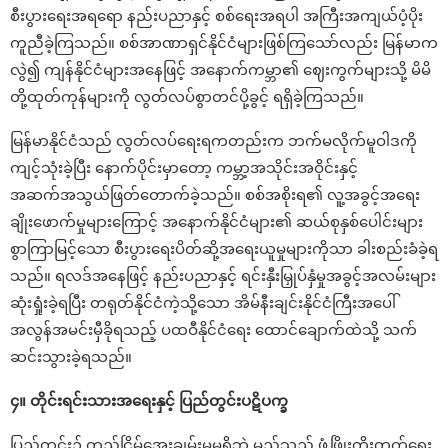
စီးပွားရေးအရရော နည်းပညာနှင့် စစ်ရေးအရပါ အကြီးအကျယ်ပံ့ပိုး
ကူညီခဲ့ကြသည်။ စစ်အာဏာရှင်နိုင်ငံများဖြစ်ကြသော်လည်း မြန်မာက
လွဲ၍ ကျန်နိုင်ငံများအနေဖြင့် အနောက်ကမ္ဘာ၏ ဈေးကွက်များသို့ မိမိ
တို့ထုတ်ကုန်များကို လွတ်လပ်စွာတင်ပို့ခွင့် ရရှိခဲ့ကြသည်။
မြန်မာနိုင်ငံသည် လွတ်လပ်ရေးရကတည်းက ဘက်မလိုက်မူဝါဒကို
ကျင့်သုံးခဲ့ပြီး နောက်ပိုင်းမှာတော့ ကမ္ဘာ့အသိုင်းအဝိုင်းနှင့်
အဆက်အသွယ်ဖြတ်တောက်ခဲ့သည်။ စစ်အစိုးရ၏ လူ့အခွင့်အရေး
ချိုးဖောက်မှုများကြောင့် အနောက်နိုင်ငံများ၏ ဆယ်စုနှစ်ပေါင်းများ
စွာကြာမြင့်သော စီးပွားရေးပိတ်ဆို့အရေးယူမှုများကိုသာ ခါးစည်းခံခဲ့ရ
သည်။ ရလဒ်အနေဖြင့် နည်းပညာနှင့် ရင်းနှီးမြှုပ်နှံမှုအခွင့်အလမ်းများ
ဆုံးရှုံးခဲ့ရပြီး တရုတ်နိုင်ငံကဲ့သို့သော အိမ်နီးချင်းနိုင်ငံကြီးအပေါ်
အလွန်အမင်းမှီခိုရသည့် ပထဝီနိုင်ငံရေး ထောင်ချောက်ထဲသို့ သက်
ဆင်းသွားခဲ့ရသည်။
၄။ တိုင်းရင်းသားအရေးနှင့် ပြည်တွင်းပဋိပက္ခ
ပြည်တွင်း၌ တည်ငြိမ်အေးချမ်းမှုမရှိဘဲ မည်သည့် ဖွံ့ဖြိုးတိုးတက်ရေး