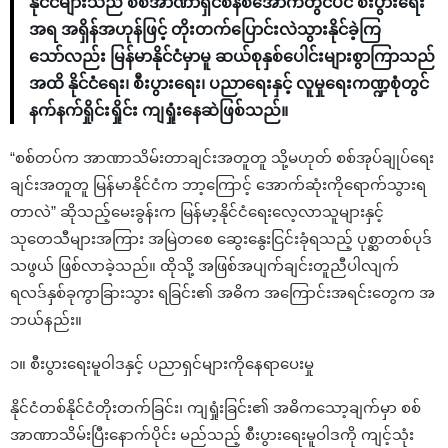
နိုင်ငံများသည် စစ်အာဏာရှင်စနစ်အောက်တွင်ပင် စီးပွားရေး
အရ အရှိန်အဟုန်ဖြင့် တိုးတက်ပြောင်းလဲသွားနိုင်ခဲ့ကြ
သော်လည်း မြန်မာနိုင်ငံမှာမူ ဆယ်စုနှစ်ပေါင်းများစွာကြာသည်
အထိ နိုင်ငံရေး၊ စီးပွားရေး၊ ပညာရေးနှင့် လူမှုရေးကဏ္ဍစုံတွင်
နက်နက်ရှိုင်းရှိုင်း ကျရှုံးနေဆဲဖြစ်သည်။
“စစ်တပ်က အာဏာသိမ်းတာချင်းအတူတူ သို့မဟုတ် စစ်အုပ်ချုပ်ရေး
ချင်းအတူတူ မြန်မာနိုင်ငံက ဘာ့ကြောင့် အောက်ဆုံးကိုရောက်သွားရ
တာလဲ” ဆိုသည့်မေးခွန်းက မြန်မာ့နိုင်ငံရေးလေ့လာသူများနှင့်
သုတေသီများအကြား အမြဲတစေ ဆွေးနွေးငြင်းခုံရသည့် ပုစ္ဆာတစ်ပုဒ်
သဖွယ် ဖြစ်လာခဲ့သည်။ ထိုသို့ အဖြစ်အပျက်ချင်းတူညီပါလျက်
ရလဒ်နှစ်ခုကွာခြားသွား ရခြင်း၏ အဓိက အကြောင်းအရင်းတွေက အ
ဘယ်နည်း။
၁။ စီးပွားရေးမူဝါဒနှင့် ပညာရှင်များကိုနေရာပေးမှု
နိုင်ငံတစ်နိုင်ငံတိုးတက်ခြင်း၊ ကျရှုံးခြင်း၏ အဓိကသော့ချက်မှာ စစ်
အာဏာသိမ်းပြီးနောက်ပိုင်း မည်သည့် စီးပွားရေးမူဝါဒကို ကျင့်သုံး