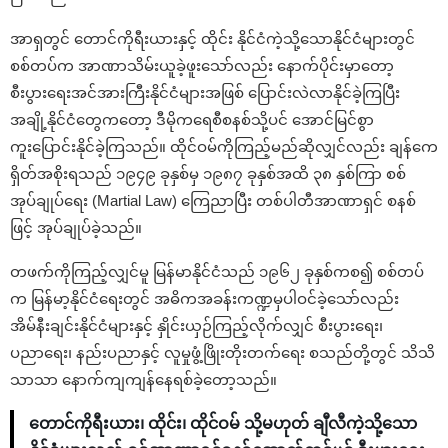
အာရှတွင် တောင်ကိုရီးယားနှင့် ထိုင်း နိုင်ငံကဲ့သို့သောနိုင်ငံများတွင်
စစ်တပ်က အာဏာသိမ်းယူခဲ့ဖူးသော်လည်း နောက်ပိုင်းမှာတော့
စီးပွားရေးအင်အားကြီးနိုင်ငံများအဖြစ် ပြောင်းလဲလာနိုင်ခဲ့ကြပြီး
အချို့နိုင်ငံတွေကတော့ ဒီမိုကရေစီစနစ်သို့ပင် အောင်မြင်စွာ
ကူးပြောင်းနိုင်ခဲ့ကြသည်။ ထိုင်ဝမ်ကိုကြည့်မည်ဆိုလျှင်လည်း ချန်ကေ
ရှိတ်အစိုးရသည် ၁၉၄၉ ခုနှစ်မှ ၁၉၈၇ ခုနှစ်အထိ ၃၈ နှစ်ကြာ စစ်
အုပ်ချုပ်ရေး (Martial Law) ကြေညာပြီး တစ်ပါတီအာဏာရှင် စနစ်
ဖြင့် အုပ်ချုပ်ခဲ့သည်။
တဖက်ကိုကြည့်လျှင်မူ မြန်မာနိုင်ငံသည် ၁၉၆၂ ခုနှစ်ကစ၍ စစ်တပ်
က မြန်မာ့နိုင်ငံရေးတွင် အဓိကအခန်းကဏ္ဍမှပါဝင်ခဲ့သော်လည်း
အိမ်နီးချင်းနိုင်ငံများနှင့် နှိုင်းယှဉ်ကြည့်လိုက်လျှင် စီးပွားရေး၊
ပညာရေး၊ နည်းပညာနှင့် လူမှုဖွံ့ဖြိုးတိုးတက်ရေး စသည်တို့တွင် သိသိ
သာသာ နောက်ကျကျန်နေရစ်ခဲ့တော့သည်။
တောင်ကိုရီးယား၊ ထိုင်း၊ ထိုင်ဝမ် သို့မဟုတ် ချီလီကဲ့သို့သော