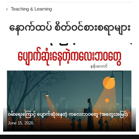
Teaching & Learning
နောက်ထပ် စိတ်ဝင်စားစရာများ
ဝမ်းရေးကြောင့် ပျောက်ဆုံးနေတဲ့ ကလေးဘဝတွေ (အတွေးအမြင်)
June 15, 2026