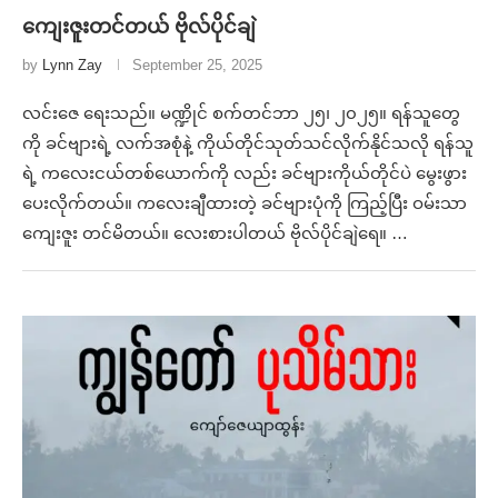
ကျေးဇူးတင်တယ် ဗိုလ်ပိုင်ချဲ
by
Lynn Zay
September 25, 2025
လင်းဇေ ရေးသည်။ မဏ္ဍိုင် စက်တင်ဘာ ၂၅၊ ၂၀၂၅။ ရန်သူတွေ
ကို ခင်ဗျားရဲ့ လက်အစုံနဲ့ ကိုယ်တိုင်သုတ်သင်လိုက်နိုင်သလို ရန်သူ
ရဲ့ ကလေးငယ်တစ်ယောက်ကို လည်း ခင်ဗျားကိုယ်တိုင်ပဲ မွေးဖွား
ပေးလိုက်တယ်။ ကလေးချီထားတဲ့ ခင်ဗျားပုံကို ကြည့်ပြီး ဝမ်းသာ
ကျေးဇူး တင်မိတယ်။ လေးစားပါတယ် ဗိုလ်ပိုင်ချဲရေ။ …