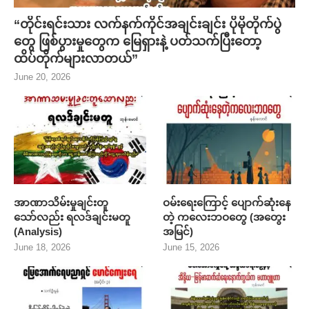
“တိုင်းရင်းသား လက်နက်ကိုင်အချင်းချင်း ပိုမိုတိုက်ပွဲ
တွေ ဖြစ်ပွားမှုတွေက မြေရှားနဲ့ ပတ်သက်ပြီးတော့
ထိပ်တိုက်များလာတယ်”
June 20, 2026
အာဏာသိမ်းမှုချင်းတူ
ဝမ်းရေးကြောင့် ပျောက်ဆုံးနေ
သော်လည်း ရလဒ်ချင်းမတူ
တဲ့ ကလေးဘဝတွေ (အတွေး
(Analysis)
အမြင်)
June 18, 2026
June 15, 2026