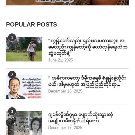
POPULAR POSTS
1
“ကျွန်တော်လည်း ရည်းစားမထားဘူး၊ အ
မေလည်း ကျွန်တော့်ကို တော်လှန်ရေးထဲက
ဆွဲမထုတ်နဲ့”
June 21, 2025
2
“ အဓိကကတော့ ဒီမိုကရေစီ စံနှုန်းနဲ့တိုင်း
မယ်၊ ဒါမှမဟုတ် အပြည်ပြည်ဆိုင်ရာ...
December 18, 2025
3
ဂျပန်လှိုဏ်ဂူမှာ ပျောက်ဆုံးသွားတဲ့
အမျိုးသမီးစနိုက်ပါ ရဲဘော်
December 17, 2025