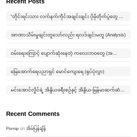
Recent Posts
“တိုင်းရင်းသား လက်နက်ကိုင်အချင်းချင်း ပိုမိုတိုက်ပွဲတွေ ဖြစ်ပွားမှုတွေက မြေရှားနဲ့ ပတ်သက်ပြီးတော့ ထိပ်တိုက်များလာတယ်”
အာဏာသိမ်းမှုချင်းတူသော်လည်း ရလဒ်ချင်းမတူ (Analysis)
ဝမ်းရေးကြောင့် ပျောက်ဆုံးနေတဲ့ ကလေးဘဝတွေ (အတွေးအမြင်)
မြေအောက်ရေပညာရှင် မောင်ကျေးရေ (ရုပ်ပုံလွှာ)
မင်းအောင်လှိုင်ရဲ့ အိန္ဒိယခရီးစဉ်နှင့် အိန္ဒိယ-မြန်မာဆက်ဆံရေးနောက်ကွယ်က မဟာဗျူဟာ (အတွေးအမြင်)
Recent Comments
on
Pornip
အိမ်ပြန်ချိန်