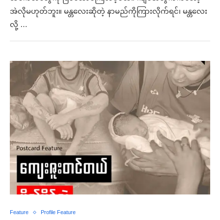
အဲလိုမဟုတ်ဘူး။ မန္တလေးဆိုတဲ့ နာမည်ကိုကြားလိုက်ရင်၊ မန္တလေး
လို့ …
Feature
Profile Feature