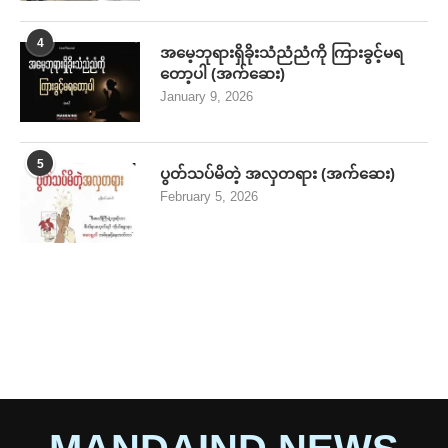
4
အမေ့ဘုရားရှိခိုးသံညံညံကို ကြားခွင့်မရ
တော့ပါ (အက်ဆေး)
January 9, 2026
5
ပွတ်သပ်မိတဲ့ အလှတရား (အက်ဆေး)
February 5, 2026