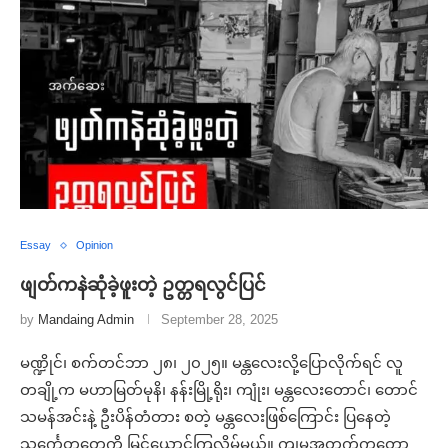
Essay
Opinion
ဖျတ်ကနဲဆုံခဲ့ဖူးတဲ့ ဥတ္တရလွင်ပြင်
by
Mandaing Admin
September 28, 2025
မဏ္ဍိုင်၊ စက်တင်ဘာ ၂၈၊ ၂၀၂၅။ မန္တလေးလို့ပြောလိုက်ရင် လူ
တချို့က မဟာမြတ်မုနိ၊ နန်းမြို့ရိုး၊ ကျုံး၊ မန္တလေးတောင်၊ တောင်
သမန်အင်းနဲ့ ဦးပိန်တံတား စတဲ့ မန္တလေးဖြစ်ကြောင်း ပြနေတဲ့
သင်္ကေတတွေကို မြင်ယောင်ကြလိမ့်မယ်။ ကျမအတွက်ကတော့