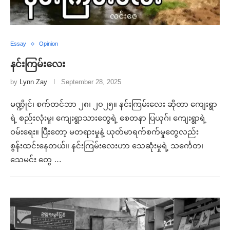
Essay
Opinion
နင်းကြမ်းလေး
by
Lynn Zay
September 28, 2025
မဏ္ဍိုင်၊ စက်တင်ဘာ ၂၈၊ ၂၀၂၅။ နင်းကြမ်းလေး ဆိုတာ ကျေးရွာ
ရဲ့ စည်းလုံးမှု၊ ကျေးရွာသားတွေရဲ့ စေတနာ ပြယုဂ်၊ ကျေးရွာရဲ့
ဝမ်းရေး။ ပြီးတော့ မတရားမှုနဲ့ ယုတ်မာရက်စက်မှုတွေလည်း
စွန်းထင်းနေတယ်။ နင်းကြမ်းလေးဟာ သေဆုံးမှုရဲ့ သင်္ကေတ၊
သေမင်း တွေ …