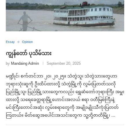
Essay
Opinion
ကျွန်တော် ပုသိမ်သား
by
Mandaing Admin
September 20, 2025
မဏ္ဍိုင်၊ စက်တင်ဘာ ၂၀၊ ၂၀၂၅။ သံတွဲသူ၊ သံတွဲသားတွေဟာ
ဘုရားသုံးဆူကို ဦးထိပ်ထားလို့ သံတွဲမြို့ကို လွမ်းပြတတ်သလို
ပြည်မြို့သူ၊ ပြည်မြို့သားတွေကလည်း ရွှေဆံတော်ဘုရားကြီး အမှူး
ထားလို့ သရေခေတ္တရာမြို့ဟောင်းအလယ် ဧရာ ဝတီမြစ်ကြီးနဲ့
မင်းကြီးတောင်အဆုံး လွမ်းစရာတွေကို အမျိုးမျိုးသီကုံးပြတတ်
ကြတယ်။ မိတ်ဆွေအပေါင်းအသင်းတွေက သူ့တို့ဇာတိမြို့၊ …