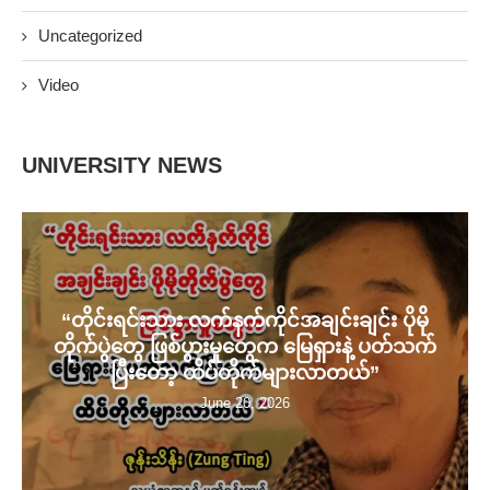
Uncategorized
Video
UNIVERSITY NEWS
“တိုင်းရင်းသား လက်နက်ကိုင်အချင်းချင်း ပိုမို
တိုက်ပွဲတွေ ဖြစ်ပွားမှုတွေက မြေရှားနဲ့ ပတ်သက်
ပြီးတော့ ထိပ်တိုက်များလာတယ်”
June 20, 2026