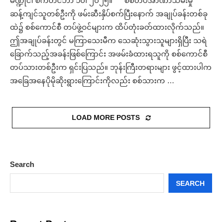
မဏ္ဍိုင်၊ စက်တင်ဘာ ၁၀၊ ၂၀၂၅။ စစ်တပ်အာဏာသိမ်းမှု
ဆန့်ကျင်သူတစ်ဦးကို ဖမ်းဆီးနှိပ်စက်ပြီးနောက် အချုပ်ခန်းတစ်ခု
ထဲ၌ စစ်ကောင်စီ တပ်ဖွဲ့ဝင်များက ထိပ်တုံးခတ်ထားလိုက်သည်။
ဤအချုပ်ခန်းတွင် မကြာသေးမီက သေဆုံးသွားသူများရှိပြီး သရဲ
ခြောက်သည့်အခန်းဖြစ်ကြောင်း အဖမ်းခံထားရသူကို စစ်ကောင်စီ
တပ်သားတစ်ဦးက ရှင်းပြသည်။ ဘုန်းကြီးတရားများ ဖွင့်ထားပါက
အခြေအနေပိုမိုဆိုးရွားကြောင်းကိုလည်း စစ်သားက …
LOAD MORE POSTS
Search
SEARCH