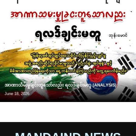
အာဏာသိမ်းမှုချင်းတူသော်လည်း ရလဒ်ချင်းမတူ (ANALYSIS)
June 18, 2026