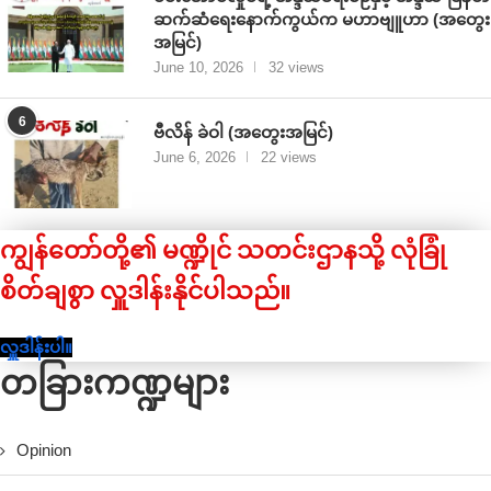
ဆက်ဆံရေးနောက်ကွယ်က မဟာဗျူဟာ (အတွေး
အမြင်)
June 10, 2026
32 views
6
ဗီလိန် ခဲဝါ (အတွေးအမြင်)
June 6, 2026
22 views
ကျွန်တော်တို့၏ မဏ္ဍိုင် သတင်းဌာနသို့ လုံခြုံ
စိတ်ချစွာ လှူဒါန်းနိုင်ပါသည်။
လှူဒါန်းပါ။
တခြားကဏ္ဍများ
Opinion