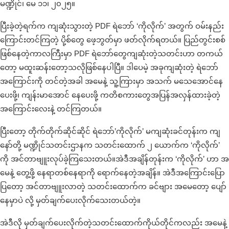
မဏ္ဍိုင်၊ မေ ၁၁၊ ၂၀၂၅။
ပြီးခဲ့တဲ့ရက်က ကျဆုံးသွားတဲ့ PDF ရဲဘော် ‘ကိုလိုက်’ အတွက် ဝမ်းနည်း
ကြောင်းတင်ကြတဲ့ ပို့စ်တွေ ဖေ့ဘွတ်မှာ ဖတ်လိုက်ရတယ်။ ပြည်တွင်းစစ်
ဖြစ်နေတဲ့ကာလကြီးမှာ PDF ရဲဘော်တွေကျဆုံးတဲ့သတင်းဟာ တကယ်
တော့ မထူးဆန်းတော့သလိုဖြစ်နေပါပြီ။ ဒါပေမဲ့ အခုကျဆုံးတဲ့ ရဲဘော်
အကြောင်းကို တင်တဲ့အခါ အမေနဲ့ သူ့ကြားမှာ အသက် မသေအောင်နေ
ပေးဖို့၊ ကျန်းမာအောင် နေပေးဖို့ ကတိစကားတွေအပြန်အလှန်ထားခဲ့တဲ့
အကြောင်းလေးနဲ့ တင်ကြတယ်။
ပြီးတော့ တိုက်တိုက်ဆိုင်ဆိုင် ရဲဘော်’ကိုလိုက်’ မကျဆုံးခင်တုန်းက ကျ
နော်တို့ မဏ္ဍိုင်သတင်းဌာနက သတင်းထောက် ၂ ယောက်က ‘ကိုလိုက်’
ကို အင်တာဗျူးလုပ်ခဲ့ကြသေးတယ်။အဲဒီအချိန်တုန်းက ‘ကိုလိုက်’ ဟာ အ
မေနဲ့ တွေ့ဖို့ နေရာတစ်နေရာကို ရောက်နေတဲ့အချိန်။ အဲဒီအကြောင်းပြော
ပြတော့ အင်တာဗျူးလာတဲ့ သတင်းထောက်က ခင်ဗျား အမေတော့ ပျော်
နေမှာပဲ လို့ မှတ်ချက်ပေးလိုက်သေးတယ်တဲ့။
အဲဒီလို မှတ်ချက်ပေးလိုက်တဲ့သတင်းထောက်ကိုယ်တိုင်ကလည်း အမေနဲ့