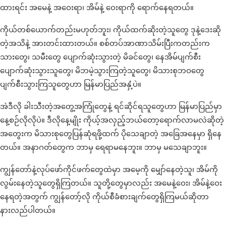
ထားရင်း အမေနဲ့ အဝေးရာ၊ အိမ်နဲ့ ဝေးရာကို ရောက်နေရတယ်။
ကိုယ်တစ်ယောက်တည်းမဟုတ်ဘူး၊ ကိုယ်ထက်ဆိုးတဲ့သူတွေ ဒုနဲ့ဒေးဆို
တဲ့အသိနဲ့ အားတင်းထားတယ်။ စစ်တပ်အာဏာသိမ်းပြီးကတည်းက
သားတွေ၊ သမီးတွေ ပျောက်ဆုံးသွားတဲ့ မိခင်တွေ၊ နေအိမ်ပျက်စီး
ပျောက်ဆုံးသွားသူတွေ၊ မိဘမဲ့သွားကြတဲ့သူတွေ၊ မိသားစုဘဝတွေ
ပျက်စီးသွားကြသူတွေဟာ မြန်မာပြည်အနှံ့ပဲ။
အဲဒီလို ခါးသီးတဲ့အတွေ့အကြုံတွေနဲ့ ရင်ဆိုင်ရသူတွေဟာ မြန်မာပြည်မှာ
နေ့စဉ်လိုလိုပဲ။ ဒီလိုနေ့မျိုး ကိုယ့်အလှည့်ဘယ်တော့ရောက်လာမလဲဆိုတဲ့
အတွေးက မိသားစုတွေပြန်ဆုံရဖို့ထက် ပိုသေချာတဲ့ အခြေအနေမှာ ရှိနေ
တယ်။ အနာဂတ်တွေက ဘာမှ ရေရာမနေဘူး။ ဘာမှ မသေချာဘူး။
ကျွန်တော်နဲ့လုပ်ဖော်ကိုင်ဖက်တွေထဲမှာ အမေ့ကို မျှော်နေတဲ့သူ၊ အိမ်ကို
လွမ်းနေတဲ့သူတွေရှိကြတယ်။ သူတို့တွေမှာလည်း အမေနဲ့ဝေး၊ အိမ်နဲ့ဝေး
နေရတဲ့အတွက် ကျွန်တော့်လို ကိုယ်စီခံစားချက်တွေရှိကြမယ်ဆိုတာ
နားလည်ပါတယ်။