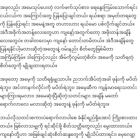
အခုလည်း အမေသုပ်ပေးတဲ့ လက်ဖက်သုပ်စား၊ ရေနွေးကြမ်းသောက်ရင်း
ငယ်ငယ်က အကြောင်းတွေ ပြန်ပြောချင်တယ်၊ ရယ်စရာ အမှတ်တရတွေ
ကို ပြန်ပြောရင်း အမေနဲ့အတူ တဟားဟား ရယ်မော ပစ်လိုက်ချင်တယ်။
အဲဒီအခိုက်အတန့်လေးတွေဟာ ကျနော့်အတွက်တော့ အဖိုးတန်အချိန်
လေးတွေပဲ။ တခါတလေမှာ ကျနော် တောင်းတမိတယ်။ အဲဒီအချိန်တွေ
ပြန်ရနိုင်ပါ့မလားဆိုတဲ့အတွေးနဲ့ ဝမ်းနည်း စိတ်တွေဖြစ်မိတာ
အကြိမ်ကြိမ်။ ဒါကြောင့်လည်း အိမ်ကိုလွမ်းတဲ့စိတ်၊ အမေကို သတိရတဲ့
စိတ်တွေကို မျိုချထားရတယ်။
အခုတော့ အမေ့ကို သတိရရုံမျှသာပါ။ ညဘက်အိပ်တဲ့အခါ ဖုန်းကို မပိတ်
ရဲဘူး၊ အင်တာနက်လိုင်းကို မပိတ်ရဲဘူး၊ အမေ့ဆီက ကျန်းမာရေးသတင်း
များကြားရမလား၊ အမေဆုံးပြီဆိုတဲ့သတင်းများ အချိန် မတော်
ရောက်လာလေ မလားဆိုတဲ့ အတွေးနဲ့ ဖုန်းကို မပိတ်ရဲဘူး။
ဘယ်လိုသတင်းစကားပဲရောက်လာပါစေ ခံနိုင်ရည်ရှိအောင် ကြိုးစားထား
တယ်။ ဖြစ်လာသမျှကို ရင်ဆိုင်ဖို့ စိတ်သတ္တိတွေလည်း မွေးထားတယ်။
ကျနော်တို့ဟာ အဖြစ်ချင်ဆုံးစိတ်ဆန္ဒတွေကို မျိုသိပ်ထားရင်း၊ မေ့လျော့