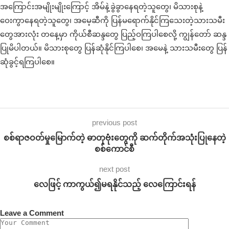
အကြောင်းအမျိုးမျိုးကြောင့် အိမ်နဲ့ခွဲခွာနေရတဲ့သူတွေ၊ မိသားစုနဲ့
ဝေးကွာနေရတဲ့သူတွေ၊ အမေ့ဆီကို ပြန်မရောက်နိုင်ကြသေးတဲ့သားသမီး
တွေအားလုံး တနေ့မှာ ကိုယ်စီဆန္ဒတွေ ပြည့်ဝကြပါစေလို့ ကျွန်တော် ဆန္ဒ
ပြုမိပါတယ်။ မိသားစုတွေ ပြန်ဆုံနိုင်ကြပါစေ၊ အမေနဲ့ သားသမီးတွေ ပြန်
ဆုံခွင့်ရကြပါစေ။
previous post
စစ်ရာဇဝတ်မှုမြောက်တဲ့ ဓာတုဗုံးတွေကို ဆက်တိုက်အသုံးပြုနေတဲ့
စစ်ကောင်စီ
next post
လေဖြင့် ကာကွယ်၍မရနိုင်သည့် လေကြောင်းရန်
Leave a Comment