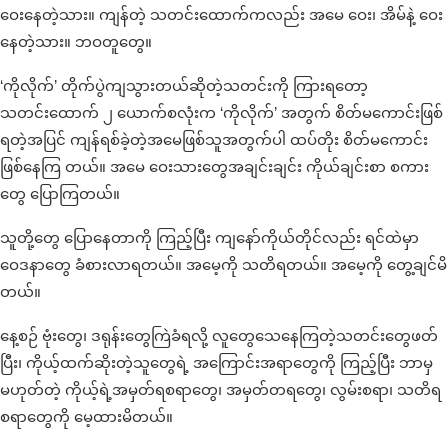
ဝေးနေတဲ့သား။ ကျန်တဲ့ သတင်းထောက်ကလည်း အမေ ဝေး၊ အိမ်နဲ့ ဝေး
နေတဲ့သား။ ဘဝတူတွေ။
‘ကိုလိုက်’ တိုက်ပွဲကျသွားတယ်ဆိုတဲ့သတင်းကို ကြားရတော့
သတင်းထောက် ၂ ယောက်စလုံးက ‘ကိုလိုက်’ အတွက် စိတ်မကောင်းဖြစ်
ရတဲ့အပြင် ကျန်ရစ်ခဲ့တဲ့အမေဖြစ်သူအတွက်ပါ ထပ်တိုး စိတ်မကောင်း
ဖြစ်နေကြ တယ်။ အမေ ဝေးသားတွေအချင်းချင်း ကိုယ်ချင်းစာ စကား
တွေ ပြောကြတယ်။
သူတို့တွေ ပြောနေတာကို ကြည့်ပြီး ကျနော်ကိုယ်တိုင်လည်း ရင်ထဲမှာ
ဝေဒနာတွေ ခံစားလာရတယ်။ အမေ့ကို သတိရတယ်။ အမေ့ကို တွေ့ချင်မိ
တယ်။
နေ့စဉ် ဗုံးတွေ၊ ဒရုန်းတွေကြဲခံရလို့ လူတွေသေနေကြတဲ့သတင်းတွေဖတ်
ပြီး၊ ကိုယ့်ထက်ဆိုးတဲ့သူတွေရဲ့ အကြောင်းအရာတွေကို ကြည့်ပြီး ဘာမှ
မဟုတ်တဲ့ ကိုယ့်ရဲ့အမှတ်ရစရာတွေ၊ အမှတ်တရတွေ၊ လွမ်းစရာ၊ သတိရ
စရာတွေကို မေ့ထားမိတယ်။