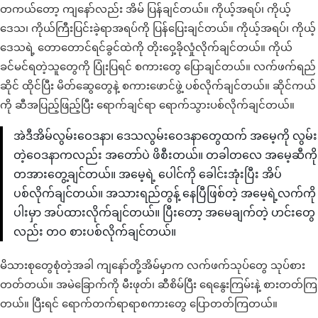
တကယ်တော့ ကျနော်လည်း အိမ် ပြန်ချင်တယ်။ ကိုယ့်အရပ်၊ ကိုယ့်
ဒေသ၊ ကိုယ်ကြီးပြင်းခဲ့ရာအရပ်ကို ပြန်ပြေးချင်တယ်။ ကိုယ့်အရပ်၊ ကိုယ့်
ဒေသရဲ့ တောတောင်ရင်ခွင်ထဲကို တိုးဝှေ့ခိုလှုံလိုက်ချင်တယ်။ ကိုယ်
ခင်မင်ရတဲ့သူတွေကို ပြုံးပြရင် စကားတွေ ပြောချင်တယ်။ လက်ဖက်ရည်
ဆိုင် ထိုင်ပြီး မိတ်ဆွေတွေနဲ့ စကားဖောင်ဖွဲ့ ပစ်လိုက်ချင်တယ်။ ဆိုင်ကယ်
ကို ဆီအပြည့်ဖြည့်ပြီး ရောက်ချင်ရာ ရောက်သွားပစ်လိုက်ချင်တယ်။
အဲဒီအိမ်လွမ်းဝေဒနာ၊ ဒေသလွမ်းဝေဒနာတွေထက် အမေ့ကို လွမ်း
တဲ့ဝေဒနာကလည်း အတော်ပဲ ဖိစီးတယ်။ တခါတလေ အမေ့ဆီကို
တအားတွေ့ချင်တယ်။ အမေ့ရဲ့ ပေါင်ကို ခေါင်းအုံးပြီး အိပ်
ပစ်လိုက်ချင်တယ်။ အသားရည်တွန့် နေပြီဖြစ်တဲ့ အမေ့ရဲ့လက်ကို
ပါးမှာ အပ်ထားလိုက်ချင်တယ်။ ပြီးတော့ အမေချက်တဲ့ ဟင်းတွေ
လည်း တဝ စားပစ်လိုက်ချင်တယ်။
မိသားစုတွေစုံတဲ့အခါ ကျနော်တို့အိမ်မှာက လက်ဖက်သုပ်တွေ သုပ်စား
တတ်တယ်။ အမဲခြောက်ကို မီးဖုတ်၊ ဆီစိမ်ပြီး ရေနွေးကြမ်းနဲ့ စားတတ်ကြ
တယ်။ ပြီးရင် ရောက်တက်ရာရာစကားတွေ ပြောတတ်ကြတယ်။