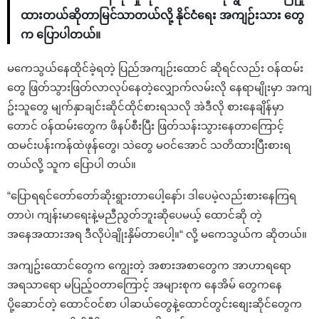
ထားတယ်ဆိုတာမြင်သာတယ်လို့ နိုင်ငံရေး အကျဉ်းသား တွေ
က ပြောပါတယ်။
မကေသွယ်နေထိုင်ခဲ့ရတဲ့ ပြည်အကျဉ်းထောင် ဆိုရင်လည်း ဝန်ထမ်း
တွေ ဖြတ်သွားဖြတ်လာလုပ်နေတဲ့လျှောက်လမ်းလို နေရာမျိုးမှာ အကျ
ဥ်းသူတွေ မျက်နှာချင်းဆိုင်ထိုင်စားရသလို အဲဒီလို စားနေချိန်မှာ
တောင် ဝန်ထမ်းတွေက ဖိနပ်စီးပြီး ဖြတ်သန်းသွားနေတာကြောင့်
ထမင်းပန်းကန်ထဲဖုန်တွေ၊ သဲတွေ မဝင်အောင် သတိထားပြီးစားရ
တယ်လို့ သူက ပြောပါ တယ်။
“ပြောရရင်တော်တော်ဆိုးရွားတာပေါ့နော်၊ ဒါပေမဲ့လည်းစားနေကြရ
တာပဲ၊ ကျန်းမာရေးနဲ့မညီညွတ်ဘူးဆိုပေမယ့် ထောင်ဆို တဲ့
အနေအထားအရ ဒီလိုပဲချိုးနှိမ်တာပေါ့။“ လို့ မကေသွယ်က ဆိုတယ်။
အကျဥ်းထောင်တွေက ကျွေးတဲ့ အစားအစာတွေက အာဟာရရော
အရသာရော မပြည့်ဝတာကြောင့် အများစုက နေအိမ် တွေကနေ
ပို့ဆောင်တဲ့ ထောင်ဝင်စာ ပါဆယ်တွေနဲ့ထောင်တွင်းစျေးဆိုင်တွေက