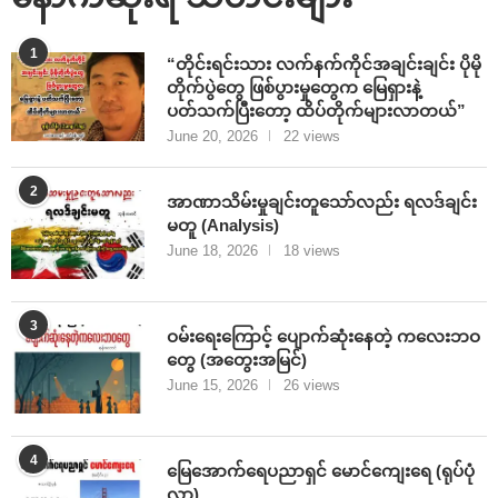
1
“တိုင်းရင်းသား လက်နက်ကိုင်အချင်းချင်း ပိုမို
တိုက်ပွဲတွေ ဖြစ်ပွားမှုတွေက မြေရှားနဲ့
ပတ်သက်ပြီးတော့ ထိပ်တိုက်များလာတယ်”
June 20, 2026
22 views
2
အာဏာသိမ်းမှုချင်းတူသော်လည်း ရလဒ်ချင်း
မတူ (Analysis)
June 18, 2026
18 views
3
ဝမ်းရေးကြောင့် ပျောက်ဆုံးနေတဲ့ ကလေးဘဝ
တွေ (အတွေးအမြင်)
June 15, 2026
26 views
4
မြေအောက်ရေပညာရှင် မောင်ကျေးရေ (ရုပ်ပုံ
လွှာ)