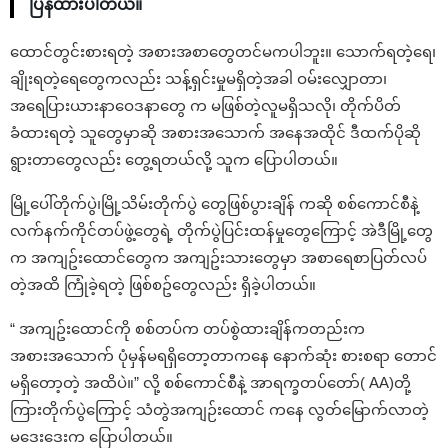
ပြန်ထားပါတယ်။
ထောင်တွင်းစားရတဲ့ အစားအစာတွေတင်မကပါဘူး။ သောက်ရတဲ့ရေ၊
ချိုးရတဲ့ရေတွေကလည်း သန့်ရှင်းမှုမရှိတဲ့အခါ ဝမ်းလျှောတာ၊
အရေပြားယားနာဝေဒနာတွေ က မဖြစ်တဲ့လူမရှိသလို၊ တိုက်ပိတ်
ခံထားရတဲ့ သူတွေမှာဆို အစားအသောက် အနေအထိုင် ဒီထက်ပိုဆို
ရွားတာတွေလည်း တွေ့ရတယ်လို့ သူက ပြောပါတယ်။
မြို့ပေါ်တိုက်ပွဲ၊မြို့သိမ်းတိုက်ပွဲ တွေဖြစ်ပွားချိန် ကဆို စစ်ကောင်စီနဲ့
လက်နက်ကိုင်တပ်ဖွဲ့တွေရဲ့ တိုက်ပွဲပြင်းထန်မှုတွေကြောင့် အဲဒီမြို့တွေ
က အကျဥ်းထောင်တွေက အကျဥ်းသားတွေမှာ အစာရေစာပြတ်လပ်
တဲ့အထိ ကြုံခဲ့ရတဲ့ ဖြစ်စဥ်တွေလည်း ရှိခဲ့ပါတယ်။
“ အကျဥ်းထောင်ကို စစ်တပ်က တပ်စွဲထားချိန်ကတည်းက
အစားအသောက် ပုံမှန်မရရှိတော့တာကနေ နောက်ဆုံး စားစရာ တောင်
မရှိတော့တဲ့ အထိပဲ။” လို့ စစ်ကောင်စီနဲ့ အာရက္ခတပ်တော်( AA)တို့
ကြားတိုက်ပွဲကြောင့် သံတွဲအကျဉ်းထောင် ကနေ လွတ်မြောက်လာတဲ့
မဒေးဒေးက ပြောပါတယ်။