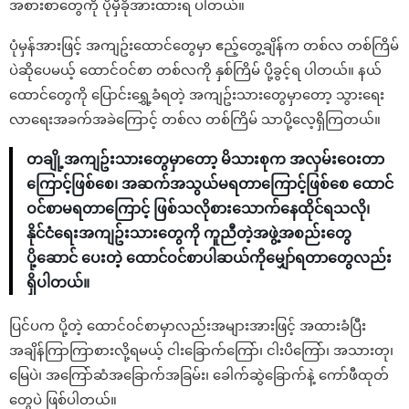
အစားစာတွေကို ပိုမှီခိုအားထားရ ပါတယ်။
ပုံမှန်အားဖြင့် အကျဥ်းထောင်တွေမှာ ဧည့်တွေ့ချိန်က တစ်လ တစ်ကြိမ်
ပဲဆိုပေမယ့် ထောင်ဝင်စာ တစ်လကို နှစ်ကြိမ် ပို့ခွင့်ရ ပါတယ်။ နယ်
ထောင်တွေကို ပြောင်းရွှေ့ခံရတဲ့ အကျဥ်းသားတွေမှာတော့ သွားရေး
လာရေးအခက်အခဲကြောင့် တစ်လ တစ်ကြိမ် သာပို့လေ့ရှိကြတယ်။
တချို့အကျဥ်းသားတွေမှာတော့ မိသားစုက အလှမ်းဝေးတာ
ကြောင့်ဖြစ်စေ၊ အဆက်အသွယ်မရတာကြောင့်ဖြစ်စေ ထောင်
ဝင်စာမရတာကြောင့် ဖြစ်သလိုစားသောက်နေထိုင်ရသလို၊
နိုင်ငံရေးအကျဥ်းသားတွေကို ကူညီတဲ့အဖွဲ့အစည်းတွေ
ပို့ဆောင် ပေးတဲ့ ထောင်ဝင်စာပါဆယ်ကိုမျှော်ရတာတွေလည်း
ရှိပါတယ်။
ပြင်ပက ပို့တဲ့ ထောင်ဝင်စာမှာလည်းအများအားဖြင့် အထားခံပြီး
အချိန်ကြာကြာစားလို့ရမယ့် ငါးခြောက်ကြော်၊ ငါးပိကြော်၊ အသားတု၊
မြေပဲ၊ အကြော်ဆံအခြောက်အခြမ်း၊ ခေါက်ဆွဲခြောက်နဲ့ ကော်ဖီထုတ်
တွေပဲ ဖြစ်ပါတယ်။