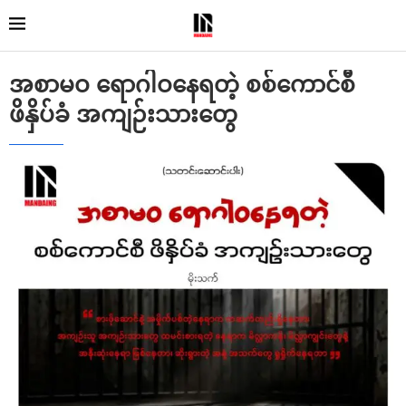
အစာမဝ ရောဂါဝနေရတဲ့ စစ်ကောင်စီ
ဖိနှိပ်ခံ အကျဉ်းသားတွေ