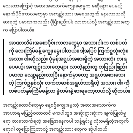
သေးတာ‌ကြောင့် အစားအသောက်ကျွေးမွေးမှုက မဆိုးရွား ပေမယ့်
နောက်ပိုင်းကာလတွေမှာ အကျဥ်းသား အရေအတွက် များလာသလို
စားရတဲ့ ပမာဏကလည်း ပိုပြီးနည်းပါး လာတယ်လို့ အကျဥ်းသားတွေ
က ပြောပါတယ်။
အာဏာသိမ်းအစောပိုင်းကာလတွေမှာ အသားငါးက တစ်ပတ်
ကို လေးကြိမ်ခန့် ကျွေးမွေးပါတယ်။ ဒါ့အပြင် ကြက်ဥသုံးလုံး၊
အသား ငါးဆိုလည်း ပုံမှန်အရွယ်အစားရှိတဲ့ အသားတုံး စားရ
ပေမယ့်၊ အကျဥ်းသားတွေများ လာတဲ့နည်းတူ တဖြည်းဖြည်း
ပမာဏ လျော့နည်းလာပြီးနောက်မှာတော့ အရွယ်အစားသေး
တဲ့ ကြက်ဥနှစ်လုံး လက်တဆစ်အရွယ်သာရှိတဲ့ အသား၊ ငါး ကို
တစ်ပတ်နှစ်ကြိမ်ခန့်သာ ခွဲတမ်းနဲ့ စားရတော့တယ်လို့ ဆိုတယ်။
အကျဥ်းထောင်တွေမှာ နေ့စဥ်ကျွေးမွေးတဲ့ အစားအသောက်က
အာဟာရ မပြည့်ဝတာတင် မကပါဘူး၊ အဆိုးရွားဆုံးက ချက်ပြုတ်မှု
ရော စားသောက်ရတဲ့ အခြေအနေကပါ သန့်ရှင်းမှု လုံးဝမရှိတဲ့အတွက်
ရောဂါ ထူပြောကြတာလို့ အကျဥ်းသား တွေက ဆိုပါတယ်။