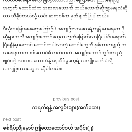
အတွက် ထောင်ထဲက အစားအသောက် ဘယ်လောက်ဆိုးရွားနေလဲဆို
တာ သိနိုင်တယ်လို့ ယင်း ဆရာဝန်က မှတ်ချက်ပြုပါတယ်။
ဒီလိုအခြေအနေတွေကြောင့်ပဲ အကျဥ်းသားတွေရဲ့ကျန်းမာရေးက ပို
ဆိုရွားသလိုအကျဉ်းထောင်တွေက လွတ်မြောက်လာပြီး ပြင်ပရောက်
ပြီးချိန်မှာတောင် ထောင်ကပါလာတဲ့ ရောဂါတွေကို နှစ်ကာလရှည် ကု
သနေရတာက စစ်ကောင်စီ လက်ထက် အကျဉ်းထောင်တွင်းက ညံ
ဖျင်းတဲ့ အစားအသောက်နဲ့ နေထိုင်မှုတွေရဲ့ အကျိုးဆက်ပဲလို့
အကျဉ်းသားတွေက ဆိုပါတယ်။
previous post
သရက်ရနံ့ အလွမ်းများ(အက်ဆေး)
next post
စစ်ရိပ်ညိုမှောင် ဤတောတောင်ဝယ် အပိုင်း(၂)