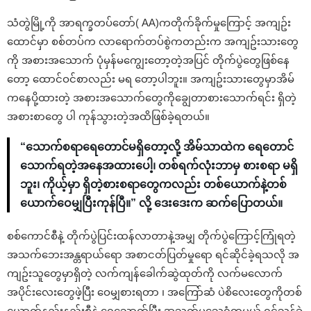
သံတွဲမြို့ကို အာရက္ခတပ်တော်( AA)ကတိုက်ခိုက်မှုကြောင့် အကျဥ်း
ထောင်မှာ စစ်တပ်က လာရောက်တပ်စွဲကတည်းက အကျဥ်းသားတွေ
ကို အစားအသောက် ပုံမှန်မကျွေးတော့တဲ့အပြင် တိုက်ပွဲတွေဖြစ်နေ
တော့ ထောင်ဝင်စာလည်း မရ တော့ပါဘူး။ အကျဥ်းသားတွေမှာအိမ်
ကနေပို့ထားတဲ့ အစားအသောက်တွေကိုချွေတာစားသောက်ရင်း ရှိတဲ့
အစားစာတွေ ပါ ကုန်သွားတဲ့အထိဖြစ်ခဲ့ရတယ်။
“သောက်စရာရေတောင်မရှိတော့လို့ အိမ်သာထဲက ရေတောင်
သောက်ရတဲ့အနေအထားပေါ့၊ တစ်ရက်လုံးဘာမှ စားစရာ မရှိ
ဘူး၊ ကိုယ့်မှာ ရှိတဲ့စားစရာတွေကလည်း တစ်ယောက်နဲ့တစ်
ယောက်ဝေမျှပြီးကုန်ပြီ။” လို့ ဒေးဒေးက ဆက်ပြောတယ်။
စစ်ကောင်စီနဲ့ တိုက်ပွဲပြင်းထန်လာတာနဲ့အမျှ တိုက်ပွဲကြောင့်ကြုံရတဲ့
အသက်ဘေးအန္တရာယ်ရော အစာငတ်ပြတ်မှုရော ရင်ဆိုင်ခဲ့ရသလို အ
ကျဥ်းသူတွေမှာရှိတဲ့ လက်ကျန်ခေါက်ဆွဲထုတ်ကို လက်မလောက်
အပိုင်းလေးတွေဖဲ့ပြီး ဝေမျှစားရတာ ၊ အကြော်ဆံ ပဲစိလေးတွေကိုတစ်
ယောက်နည်းနည်းစီနဲ့ ရေသောက်ပြီး အသက်မသေရုံတမယ် ရှင်သန်ခဲ့