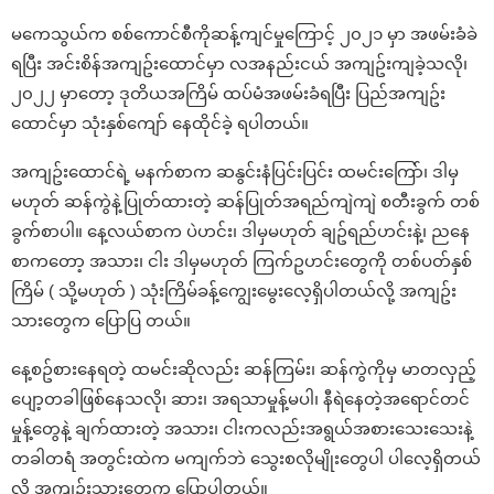
မကေသွယ်က စစ်ကောင်စီကိုဆန့်ကျင်မှုကြောင့် ၂၀၂၁ မှာ အဖမ်းခံခဲ
ရပြီး အင်းစိန်အကျဥ်းထောင်မှာ လအနည်းငယ် အကျဥ်းကျခဲ့သလို၊
၂၀၂၂ မှာတော့ ဒုတိယအကြိမ် ထပ်မံအဖမ်းခံရပြီး ပြည်အကျဥ်း
ထောင်မှာ သုံးနှစ်ကျော် နေထိုင်ခဲ့ ရပါတယ်။
အကျဥ်းထောင်ရဲ့ မနက်စာက ဆနွင်းနံပြင်းပြင်း ထမင်းကြော်၊ ဒါမှ
မဟုတ် ဆန်ကွဲနဲ့ပြုတ်ထားတဲ့ ဆန်ပြုတ်အရည်ကျဲကျဲ စတီးခွက် တစ်
ခွက်စာပါ။ နေ့လယ်စာက ပဲဟင်း၊ ဒါမှမဟုတ် ချဥ်ရည်ဟင်းနဲ့၊ ညနေ
စာကတော့ အသား၊ ငါး ဒါမှမဟုတ် ကြက်ဥဟင်းတွေကို တစ်ပတ်နှစ်
ကြိမ် ( သို့မဟုတ် ) သုံးကြိမ်ခန့်ကျွေးမွေးလေ့ရှိပါတယ်လို့ အကျဥ်း
သားတွေက ပြောပြ တယ်။
နေ့စဥ်စားနေရတဲ့ ထမင်းဆိုလည်း ဆန်ကြမ်း၊ ဆန်ကွဲကိုမှ မာတလှည့်
ပျော့တခါဖြစ်နေသလို၊ ဆား၊ အရသာမှုန့်မပါ၊ နီရဲနေတဲ့အရောင်တင်
မှုန့်တွေနဲ့ ချက်ထားတဲ့ အသား၊ ငါးကလည်းအရွယ်အစားသေးသေးနဲ့
တခါတရံ အတွင်းထဲက မကျက်ဘဲ သွေးစလိုမျိုးတွေပါ ပါလေ့ရှိတယ်
လို့ အကျဉ်းသားတွေက ပြောပါတယ်။