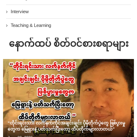
Interview
Teaching & Learning
နောက်ထပ် စိတ်ဝင်စားစရာများ
“တိုင်းရင်းသား လက်နက်ကိုင်အချင်းချင်း ပိုမိုတိုက်ပွဲတွေ ဖြစ်ပွားမှု
တွေက မြေရှားနဲ့ ပတ်သက်ပြီးတော့ ထိပ်တိုက်များလာတယ်”