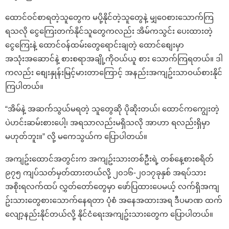
ထောင်ဝင်စာရတဲ့သူတွေက မပို့နိုင်တဲ့သူတွေနဲ့ မျှဝေစားသောက်ကြ
ရသလို ငွေကြေးတက်နိုင်သူတွေကလည်း အိမ်ကသွင်း ပေးထားတဲ့
ငွေကြေးနဲ့ ထောင်ဝန်ထမ်းတွေရောင်းချတဲ့ ထောင်စျေးမှာ
အသုံးအဆောင်နဲ့ စားစရာအချို့ကိုဝယ်ယူ စား သောက်ကြရတယ်။ ဒါ
ကလည်း စျေးနှုန်းမြင့်မားတာကြောင့် အနည်းအကျဥ်းသာဝယ်စားနိုင်
ကြပါတယ်။
“အိမ်နဲ့ အဆက်သွယ်မရတဲ့ သူတွေဆို ပိုဆိုးတယ်၊ ထောင်ကကျွေးတဲ့
ပဲဟင်းဆမ်းစားပေါ့၊ အရသာလည်းမရှိသလို အာဟာ ရလည်းရှိမှာ
မဟုတ်ဘူး။” လို့ မကေသွယ်က ပြောပါတယ်။
အကျဥ်းထောင်အတွင်းက အကျဥ်းသားတစ်ဦးရဲ့ တစ်နေ့စားစရိတ်
၉၇၅ ကျပ်သတ်မှတ်ထားတယ်လို့ ၂၀၁၆-၂၀၁၇ခုနှစ် အရပ်သား
အစိုးရလက်ထပ် လွှတ်တော်တွေမှာ ဖော်ပြထားပေမယ့် လက်ရှိအကျ
ဥ်းသားတွေစားသောက်နေရတာ ပုံစံ အနေအထားအရ ဒီပမာဏ ထက်
လျော့နည်းနိုင်တယ်လို့ နိုင်ငံရေးအကျဥ်းသားတွေက ပြောပါတယ်။