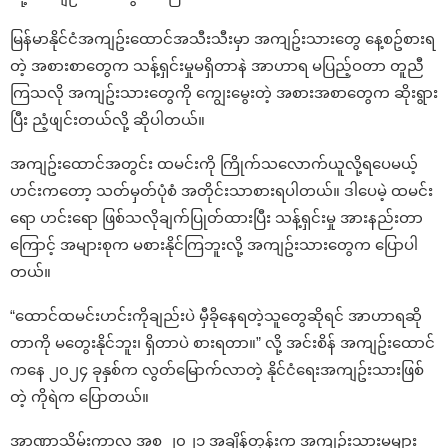
မြန်မာနိုင်ငံအကျဥ်းထောင်အသီးသီးမှာ အကျဥ်းသားတွေ နေ့စဥ်စားရ
တဲ့ အစားစာတွေက သန့်ရှင်းမှုမရှိတာနဲ အာဟာရ မပြည့်ဝတာ တူညီ
ကြသလို အကျဥ်းသားတွေကို ကျွေးမွေးတဲ့ အစားအစာတွေက ဆိုးရွား
ပြီး ညံ့ဖျင်းတယ်လို့ ဆိုပါတယ်။
အကျဥ်းထောင်အတွင်း ထမင်းကို ကြိုက်သလောက်ယူလို့ရပေမယ့်
ဟင်းကတော့ သတ်မှတ်ပုံစံ အတိုင်းသာစားရပါတယ်။ ဒါပေမဲ့ ထမင်း
ရော ဟင်းရော ဖြစ်သလိုချက်ပြုတ်ထားပြီး သန့်ရှင်းမှု အားနည်းတာ
ကြောင့် အများစုက မစားနိုင်ကြဘူးလို့ အကျဥ်းသားတွေက ပြောပါ
တယ်။
“ထောင်ထမင်းဟင်းကိုချည်းပဲ မှီခိုနေရတဲ့သူတွေဆိုရင် အာဟာရဆို
တာကို မတွေးနိုင်ဘူး၊ ရှိတာပဲ စားရတာ။” လို့ အင်းစိန် အကျဥ်းထောင်
ကနေ ၂၀၂၄ ခုနှစ်က လွတ်မြောက်လာတဲ့ နိုင်ငံရေးအကျဥ်းသားဖြစ်
တဲ့ ကိုရဲက ပြောတယ်။
အာဏာသိမ်းကာလ အစ ၂၀၂၁ အချိန်တုန်းက အကျဥ်းသားမများ