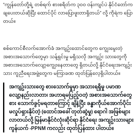
“ကျွန်တော်တို့ရဲ့ တစ်ရက် စားစရိတ်က ၃၀၀ ဝန်းကျင်ပဲ နိုင်ငံတော်က
ချပေးတယ်ဆိုပြီး ‌ထောင်ပိုင် လာပြောဖူးတာရှိတယ်” လို့ ကိုရဲက ပြော
တယ်။
စစ်ကောင်စီလက်အောက်ခံ အကျဥ်းထောင်တွေက ကျွေးမွေးတဲ့
အစားအသောက်တွေမှာ သန့်ရှင်းမှု မရှိသလို အကျဥ်း သားတွေကို
အစားအသောက်လျော့ကျွေးနေတာတွေ ရှိတယ်လို့ နိုင်ငံရေးအကျဥ်း
သား ကူညီရေးအဖွဲ့တွေက မကြာခဏ ထုတ်ပြန်လေ့ရှိပါတယ်။
အကျဥ်းသားတွေ စားသောက်မှုမှာ အသားရရှိမှု ပမာဏ
လျော့နည်းလာတာ၊ အဟာရမပြည့်ဝတဲ့ အစားအသောက်တွေ
စား သောက်ခွင့်မရတာကြောင့် ချိနဲ့ပြီး ခန္ဓာကိုယ်အောက်ပိုင်း
မလှုပ်ရှားနိုင်တဲ့ (ထောင်အခေါ် တုတ်ဆွဲမှု) ရောဂါ အဖြစ်များ
လာတယ်လို့ မြန်မာနိုင်ငံလုံးဆိုင်ရာ နိုင်ငံရေး အကျဥ်းသားများ
ကွန်ယက် -PPNM ကလည်း ထုတ်ပြန်ထား ပါတယ်။