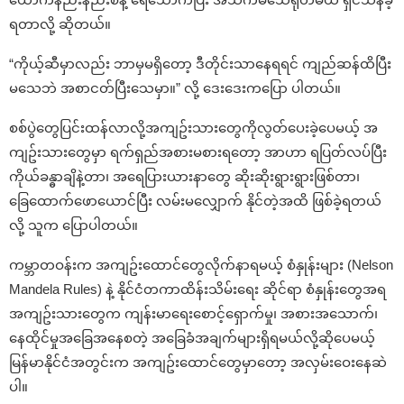
ရတာလို့ ဆိုတယ်။
“ကိုယ့်ဆီမှာလည်း ဘာမှမရှိတော့ ဒီတိုင်းသာနေရရင် ကျည်ဆန်ထိပြီး
မသေဘဲ အစာငတ်ပြီးသေမှာ။” လို့ ဒေးဒေးကပြော ပါတယ်။
စစ်ပွဲတွေပြင်းထန်လာလို့အကျဥ်းသားတွေကိုလွတ်ပေးခဲ့ပေမယ့် အ
ကျဥ်းသားတွေမှာ ရက်ရှည်အစားမစားရတော့ အာဟာ ရပြတ်လပ်ပြီး
ကိုယ်ခန္ဓာချိနဲ့တာ၊ အရေပြားယားနာတွေ ဆိုးဆိုးရွားရွားဖြစ်တာ၊
ခြေထောက်ဖောယောင်ပြီး လမ်းမလျှောက် နိုင်တဲ့အထိ ဖြစ်ခဲ့ရတယ်
လို့ သူက ပြောပါတယ်။
ကမ္ဘာတဝန်းက အကျဥ်းထောင်တွေလိုက်နာရမယ့် စံနှုန်းများ (Nelson
Mandela Rules) နဲ့ နိုင်ငံတကာထိန်းသိမ်းရေး ဆိုင်ရာ စံနှုန်းတွေအရ
အကျဥ်းသားတွေက ကျန်းမာရေးစောင့်ရှောက်မှု၊ အစားအသောက်၊
နေထိုင်မှုအခြေအနေစတဲ့ အခြေခံအချက်များရှိရမယ်လို့ဆိုပေမယ့်
မြန်မာနိုင်ငံအတွင်းက အကျဥ်းထောင်တွေမှာတော့ အလှမ်းဝေးနေဆဲ
ပါ။