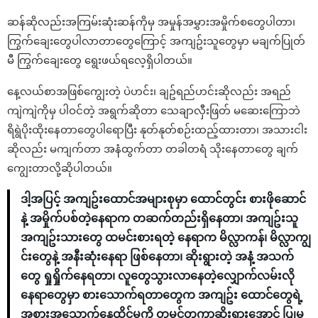
ဆန်ဆိုလည်းအကြမ်းဆုံးဆန်ကိုမှ အမှုန်အမွှားအမှိုက်စတွေပါတာ၊
ကြွက်ချေးတွေပါလာတာတွေကြောင့် အကျဥ်းသူတွေမှာ မချက်ပြုတ်
မီ ကြွက်ချေးတွေ ရွေးဖယ်ရလေ့ရှိပါတယ်။
နေ့လယ်စာအဖြစ်ကျွေးတဲ့ ပဲဟင်း၊ ချဥ်ရည်ဟင်းဆိုလည်း အရည်
ကျဲကျဲကိုမှ ပါဝင်တဲ့ အရွက်ဆိုတာ သေချာလှီးဖြတ် မဆေးကြောဘဲ
ရိရွဲပိုးထိုးနေတာတွေပါရောပြီး နုတ်နုတ်စဉ်းထည့်ထားတာ၊ အသားငါး
ဆိုလည်း မကျက်တာ အနံထွက်တာ တခါတရံ သိုးနေတာတွေ ချက်
ကျွေးတာလို့ဆိုပါတယ်။
ဒါ့အပြင့် အကျဥ်းထောင်အများစုမှာ ထောင်တွင်း စားဖိုဆောင်
နဲ့ အမှိုက်ပစ်တဲ့နေရာက တဆက်တည်းရှိနေတာ၊ အကျဥ်းသူ
အကျဥ်းသားတွေ ထမင်းစားရတဲ့ နေရာက မိလ္လာကန်၊ မိလ္လာကျွ
င်းတွေနဲ့ အနီးဆုံးနေရာ ဖြစ်နေတာ၊ ဆိုးရွားတဲ့ အနံ့ အသက်
တွေ ရှုရှိုက်နေရတာ၊ လူတွေသွားလာနေတဲ့လျှောက်လမ်းလို
နေရာတွေမှာ စားသောက်ရတာတွေက အကျဥ်း ထောင်တွေရဲ့
အစားအသောက်နေထိုင်မှုကို တမင်တကာဆိုးရွားအောင် ပြုမှု