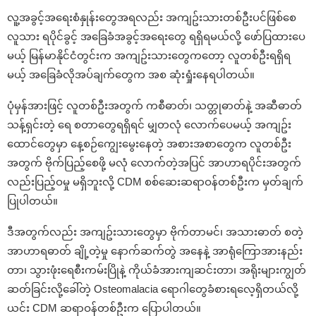
လူ့အခွင့်အရေးစံနှုန်းတွေအရလည်း အကျဥ်းသားတစ်ဦးပင်ဖြစ်စေ
လူသား ရပိုင်ခွင့် အခြေခံအခွင့်အရေးတွေ ရရှိရမယ်လို့ ဖော်ပြထားပေ
မယ့် မြန်မာနိုင်ငံတွင်းက အကျဥ်းသားတွေကတော့ လူတစ်ဦးရရှိရ
မယ့် အခြေခံလိုအပ်ချက်တွေက အစ ဆုံးရှုံးနေရပါတယ်။
ပုံမှန်အားဖြင့် လူတစ်ဦးအတွက် ကစီဓာတ်၊ သတ္တုဓာတ်နဲ့ အဆီဓာတ်
သန့်ရှင်းတဲ့ ရေ စတာတွေရရှိရင် မျှတလုံ လောက်ပေမယ့် အကျဥ်း
ထောင်တွေမှာ နေ့စဉ်ကျွေးမွေးနေတဲ့ အစားအစာတွေက လူတစ်ဦး
အတွက် ဗိုက်ပြည့်စေဖို့ မလုံ လောက်တဲ့အပြင် အာဟာရပိုင်းအတွက်
လည်းပြည့်ဝမှု မရှိဘူးလို့ CDM စစ်ဆေးဆရာဝန်တစ်ဦးက မှတ်ချက်
ပြုပါတယ်။
ဒီအတွက်လည်း အကျဥ်းသားတွေမှာ ဗိုက်တာမင်၊ အသားဓာတ် စတဲ့
အာဟာရဓာတ် ချို့တဲ့မှု နောက်ဆက်တွဲ အနေနဲ့ အာရုံကြောအားနည်း
တာ၊ သွားဖုံးရေစီးကမ်းပြိုနဲ့ ကိုယ်ခံအားကျဆင်းတာ၊ အရိုးများကျွတ်
ဆတ်ခြင်းလို့ခေါ်တဲ့ Osteomalacia ရောဂါတွေခံစားရလေ့ရှိတယ်လို့
ယင်း CDM ဆရာဝန်တစ်ဦးက ပြောပါတယ်။