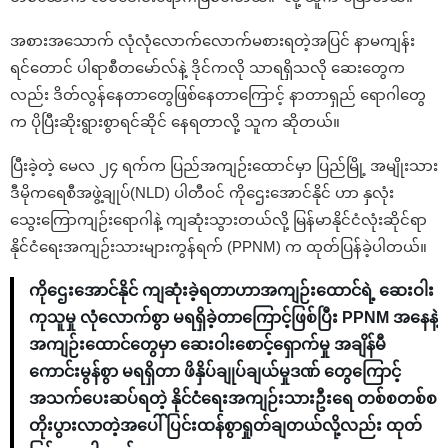
အစားအသောက် လုံလုံလောက်လောက်မစားရတဲ့အပြင် နာမကျန်း
ရင်တောင် ပါရာစီတမော်လ်နဲ့ ဒိုင်ကလို သာရရှိသလို ဆေးတွေက
လည်း ဒိတ်လွန်နေတာတွေဖြစ်နေတာကြောင့် နာတာရှည် ရောဂါတွေ
က ပိုပြီးဆိုးရွားစွာရင်ဆိုင် နေရတာလို့ သူက ဆိုတယ်။
ပြီးခဲ့တဲ့ မေလ ၂၄ ရက်က ပြည်အကျဉ်းထောင်မှာ ပြည်မြို့ အမျိုးသား
ဒီမိုကရေစီအဖွဲ့ချုပ်(NLD) ပါတီဝင် ကိုဌေးအောင်နိုင် ဟာ နှလုံး
သွေးကြောကျဉ်းရောဂါနဲ့ ကျဆုံးသွားတယ်လို့ မြန်မာနိုင်ငံလုံးဆိုင်ရာ
နိုင်ငံရေးအကျဉ်းသားများကွန်ရက် (PPNM) က ထုတ်ပြန်ခဲ့ပါတယ်။
ကိုဌေးအောင်နိုင် ကျဆုံးခဲ့ရတာဟာအကျဉ်းထောင်ရဲ့ ဆေးဝါး
ကုသူမှု လုံလောက်စွာ မရရှိခဲ့တာကြောင့်ဖြစ်ပြီး PPNM အနေနဲ့
အကျဉ်းထောင်တွေမှာ ဆေးဝါးစောင့်ရှောက်မှု အချိန်မီ
ကောင်းမွန်စွာ မရရှိတာ ဖိနှိပ်ချုပ်ချယ်မှုဒဏ် တွေကြောင့်
အသက်ပေးဆပ်ရတဲ့ နိုင်ငံရေးအကျဉ်းသားဦးရေ တစ်စတစ်စ
တိုးပွားလာတဲ့အပေါ် ပြင်းထန်စွာရှုတ်ချတယ်လို့လည်း ထုတ်