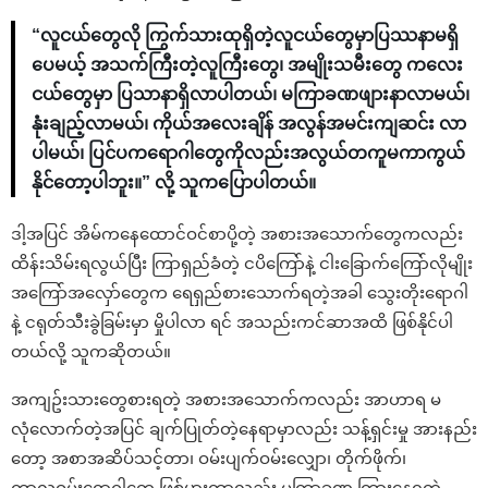
“လူငယ်တွေလို ကြွက်သားထုရှိတဲ့လူငယ်တွေမှာပြဿနာမရှိ
ပေမယ့် အသက်ကြီးတဲ့လူကြီးတွေ၊ အမျိုးသမီးတွေ ကလေး
ငယ်တွေမှာ ပြသာနာရှိလာပါတယ်၊ မကြာခဏဖျားနာလာမယ်၊
နုံးချည့်လာမယ်၊ ကိုယ်အလေးချိန် အလွန်အမင်းကျဆင်း လာ
ပါမယ်၊ ပြင်ပကရောဂါတွေကိုလည်းအလွယ်တကူမကာကွယ်
နိုင်တော့ပါဘူး။” လို့ သူကပြောပါတယ်။
ဒါ့အပြင် အိမ်ကနေထောင်ဝင်စာပို့တဲ့ အစားအသောက်တွေကလည်း
ထိန်းသိမ်းရလွယ်ပြီး ကြာရှည်ခံတဲ့ ငပိကြော်နဲ့ ငါးခြောက်ကြော်လိုမျိုး
အကြော်အလှော်တွေက ရေရှည်စားသောက်ရတဲ့အခါ သွေးတိုးရောဂါ
နဲ့ ငရုတ်သီးခွဲခြမ်းမှာ မှိုပါလာ ရင် အသည်းကင်ဆာအထိ ဖြစ်နိုင်ပါ
တယ်လို့ သူကဆိုတယ်။
အကျဥ်းသားတွေစားရတဲ့ အစားအသောက်ကလည်း အာဟာရ မ
လုံလောက်တဲ့အပြင် ချက်ပြုတ်တဲ့နေရာမှာလည်း သန့်ရှင်းမှု အားနည်း
တော့ အစာအဆိပ်သင့်တာ၊ ဝမ်းပျက်ဝမ်းလျှော၊ တိုက်ဖိုက်၊
ကာလဝမ်းရောဂါတွေ ဖြစ်ပွားတာလည်း မကြာခဏ ကြားနေရတဲ့