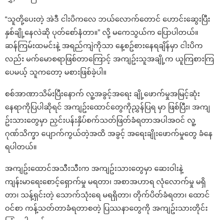
“သူတို့ပေးတဲ့ အဲဒီ ငါးပိကလေ ဘယ်လောက်တောင် ဟောင်းဆွေးပြီး
နှစ်ချို့နေလဲဆို ပုတ်စော်နံတာ။” လို့ မကေသွယ်က ပြောပါတယ်။
ဆန်ကြမ်းထမင်းနဲ့ အရည်ကျဲကိုသာ နေ့စဥ်စားနေရချိန်မှာ ငါးပိက
လည်း မက်မောစရာဖြစ်တာကြောင့် အကျဥ်းသူအချို့က ယူကြစားကြ
ပေမယ့် သူကတော့ မစားဖြစ်ခဲ့ပါ။
စစ်အာဏာသိမ်းပြီးနောက် လူ့အခွင့်အရေး ချို့ဖောက်မှုအမြင့်ဆုံး
နေရာကိုပြပါဆိုရင် အကျဥ်းထောင်တွေကိုညွှန်ပြရ မှာ ဖြစ်ပြီး၊ အကျ
ဥ်းသားတွေမှာ ညှင်းပန်းနှိပ်စက်သတ်ဖြတ်ခံရတာအပါအဝင် လူ့
ဂုဏ်သိက္ခာ ပျောက်ကွယ်တဲ့အထိ အခွင့် အရေးချိုးဖောက်မှုတွေ ခံနေ
ရပါတယ်။
အကျဥ်းထောင်အသီးသီးက အကျဥ်းသားတွေမှာ ဆေးဝါးနဲ့
ကျန်းမာရေးစောင့်ရှောက်မှု မရတာ၊ အစာအဟာရ လုံလောက်မှု မရှိ
တာ၊ သန့်ရှင်းတဲ့ သောက်သုံးရေ မရရှိတာ၊ တိုက်ပိတ်ခံရတာ၊ ထောင်
ဝင်စာ ကန့်သတ်တာခံရတာစတဲ့ ပြဿနာတွေကို အကျဥ်းသားတိုင်း