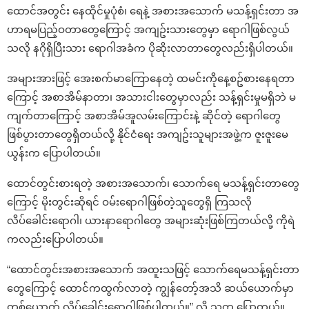
ထောင်အတွင်း နေထိုင်မှုပုံစံ၊ ရေနဲ့ အစားအသောက် မသန့်ရှင်းတာ အ
ဟာရမပြည့်ဝတာတွေကြောင့် အကျဥ်းသားတွေမှာ ရောဂါဖြစ်လွယ်
သလို နဂိုရှိပြီးသား ရောဂါအခံက ပိုဆိုးလာတာတွေလည်းရှိပါတယ်။
အများအားဖြင့် အေးစက်မာကြောနေတဲ့ ထမင်းကိုနေ့စဥ်စားနေရတာ
ကြောင့် အစာအိမ်နာတာ၊ အသားငါးတွေမှာလည်း သန့်ရှင်းမှုမရှိဘဲ မ
ကျက်တာကြောင့် အစာအိမ်အူလမ်းကြောင်းနဲ့ ဆိုင်တဲ့ ရောဂါတွေ
ဖြစ်ပွားတာတွေရှိတယ်လို့ နိုင်ငံရေး အကျဥ်းသူများအဖွဲ့က ဇူးဇူးမေ
ယွန်းက ပြောပါတယ်။
ထောင်တွင်းစားရတဲ့ အစားအသောက်၊ သောက်ရေ မသန့်ရှင်းတာတွေ
ကြောင့် မိုးတွင်းဆိုရင် ဝမ်းရောဂါဖြစ်တဲ့သူတွေရှိ ကြသလို
လိပ်ခေါင်းရောဂါ၊ ယားနာရောဂါတွေ အများဆုံးဖြစ်ကြတယ်လို့ ကိုရဲ
ကလည်းပြောပါတယ်။
“ထောင်တွင်းအစားအသောက် အထူးသဖြင့် သောက်ရေမသန့်ရှင်းတာ
တွေကြောင့် ထောင်ကထွက်လာတဲ့ ကျွန်တော့်အသိ ဆယ်ယောက်မှာ
တစ်ယောက် လိပ်ခေါင်းရောဂါဖြစ်ပါတယ်။” လို့ သူက ပြောတယ်။