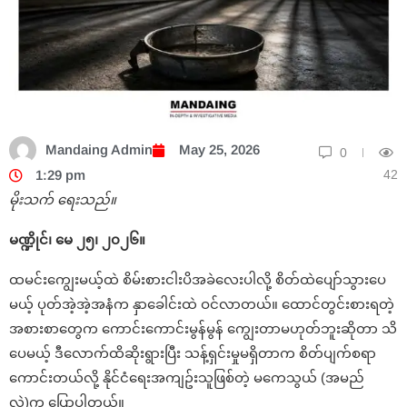
Mandaing Admin
May 25, 2026
0
42
1:29 pm
မိုးသက် ရေးသည်။
မဏ္ဍိုင်၊ မေ ၂၅၊ ၂၀၂၆။
ထမင်းကျွေးမယ့်ထဲ စိမ်းစားငါးပိအခဲလေးပါလို့ စိတ်ထဲပျော်သွားပေ
မယ့် ပုတ်အဲ့အဲ့အနံက နှာခေါင်းထဲ ဝင်လာတယ်။ ထောင်တွင်းစားရတဲ့
အစားစာတွေက ကောင်းကောင်းမွန်မွန် ကျွေးတာမဟုတ်ဘူးဆိုတာ သိ
ပေမယ့် ဒီလောက်ထိဆိုးရွားပြီး သန့်ရှင်းမှုမရှိတာက စိတ်ပျက်စရာ
ကောင်းတယ်လို့ နိုင်ငံရေးအကျဥ်းသူဖြစ်တဲ့ မကေသွယ် (အမည်
လွှဲ)က ပြောပါတယ်။