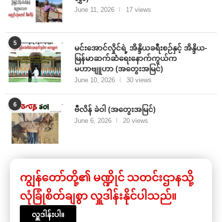
June 11, 2026
17 views
5
မင်းအောင်လှိုင်ရဲ့ အိန္ဒိယခရီးစဉ်နှင့် အိန္ဒိယ-
မြန်မာဆက်ဆံရေးနောက်ကွယ်က
မဟာဗျူဟာ (အတွေးအမြင်)
June 10, 2026
30 views
6
ဗီလိန် ခဲဝါ (အတွေးအမြင်)
June 6, 2026
20 views
ကျွန်တော်တို့၏ မဏ္ဍိုင် သတင်းဌာနသို့
လုံခြုံစိတ်ချစွာ လှူဒါန်းနိုင်ပါသည်။
လှူဒါန်းပါ။