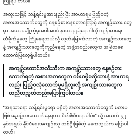
ကြုံရပါတယ်။
အထူးသဖြင့် သန့်ရှင်းမှုအားနည်းပြီး အာဟာရမပြည့်ဝတဲ့
အစားအသောက်တွေကို နေ့စဥ်စားနေရတာကြောင့် အကျဥ်းသား တွေ
မှာ အဟာရချို့တဲ့မှုအပါအဝင် နာတာရှည်ရောဂါလို ကျန်းမာရေး
ထိခိုက်မှုတွေ ကြုံနေရတယ်လို့ လွတ်မြောက်လာတဲ့ အကျဥ်းသားတွေ
နဲ့ အကျဥ်းသားတွေကိုကူညီနေတဲ့ အဖွဲ့အစည်းတွေက အမြဲတစေ
ထောက်ပြလေ့ရှိပါတယ်။
အကျဉ်းထောင်အသီးသီးက အကျဉ်းသားတွေ နေ့စဥ်စား
သောက်ရတဲ့ အစားအစာတွေက ဝမ်းဝဖို့မဆိုထားနဲ့ အာဟာရ
လည်း ပြည့်ဝလုံလောက်မှုမရှိဘူးလို့ အကျဉ်းသားတွေက
တညီတညွတ်တည်းပြောကြပါတယ်။
“အရသာရော သန့်ရှင်းမှုရော မရှိတဲ့ အစားအသောက်တွေကို မစားမ
ဖြစ် နေ့စဥ်စားသောက်နေရတာ စိတ်ဖိစီးစရာပါပဲ။” လို့ အသက် ၄၂
နှစ်အရွယ် နိုင်ငံရေးအကျဉ်းသူ တစ်ဦးဖြစ်တဲ့ မကေသွယ်က ပြောပါ
တယ်။