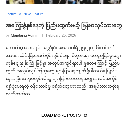
Feature
News Feature
အကြွေးနွံနစ်နေတဲ့ ပြည်ပထွက်မယ့် မြန်မာလုပ်သားတွေ
by
Mandaing Admin
February 25, 2026
ကောက်စွ ရေးသည်။ မဏ္ဍိုင်၊ ဖေဖော်ဝါရီ ၂၅၊ ၂၀၂၆။ စစ်တပ်
အာဏာသိမ်းပြီးနောက်ပိုင်း နိုင်ငံရေး၊ စီးပွားရေး မတည်ငြိမ်မှုတွေ၊
ကုန်ဈေးနှုန်းကြီးမြင့်မှု၊ အလုပ်အကိုင်ရှားပါးမှုတွေကြောင့် ပြည်ပ
ထွက် အလုပ်လုပ်ကြသူတွေ များပြားနေလျက်ရှိပါတယ်။ ပြည်ပ
ထွက်ပြီး အလုပ်လုပ်လိုသူ များပြားလာတာနဲ့အမျှ အလုပ်အကိုင်
ရရှိဖို့ပေးရတဲ့ ဝန်ဆောင်မှု စရိတ်တွေဟာလည်း အရပ်သားအစိုးရ
လက်ထက်က …
LOAD MORE POSTS