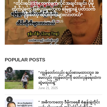
“တိုင်းရင်းသား လက်နက်ကိုင်အချင်းချင်း ပိုမို
တိုက်ပွဲတွေ ဖြစ်ပွားမှုတွေက မြေရှားနဲ့ ပတ်သက်
ပြီးတော့ ထိပ်တိုက်များလာတယ်”
June 20, 2026
POPULAR POSTS
1
“ကျွန်တော်လည်း ရည်းစားမထားဘူး၊ အ
မေလည်း ကျွန်တော့်ကို တော်လှန်ရေးထဲက
ဆွဲမထုတ်နဲ့”
June 21, 2025
2
“ အဓိကကတော့ ဒီမိုကရေစီ စံနှုန်းနဲ့တိုင်း