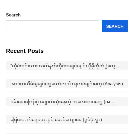
Search
SEARCH
Recent Posts
“တိုင်းရင်းသား လက်နက်ကိုင်အချင်းချင်း ပိုမိုတိုက်ပွဲတွေ ဖြစ်ပွားမှုတွေက မြေရှားနဲ့ ပတ်သက်ပြီးတော့ ထိပ်တိုက်များလာတယ်”
အာဏာသိမ်းမှုချင်းတူသော်လည်း ရလဒ်ချင်းမတူ (Analysis)
ဝမ်းရေးကြောင့် ပျောက်ဆုံးနေတဲ့ ကလေးဘဝတွေ (အတွေးအမြင်)
မြေအောက်ရေပညာရှင် မောင်ကျေးရေ (ရုပ်ပုံလွှာ)