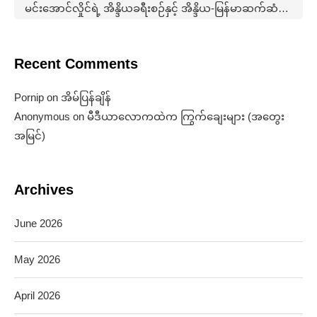
မင်းအောင်လှိုင်ရဲ့ အိန္ဒိယခရီးစဉ်နှင့် အိန္ဒိယ-မြန်မာဆက်ဆံရေးနောက်ကွယ်က မဟာဗျူဟာ (အတွေးအမြင်)
Recent Comments
Pornip
on
အိမ်ပြန်ချိန်
Anonymous
on
မီဒီယာလောကထဲက ကြွက်ချေးများ (အတွေး
အမြင်)
Archives
June 2026
May 2026
April 2026