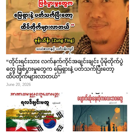
“တိုင်းရင်းသား လက်နက်ကိုင်အချင်းချင်း ပိုမိုတိုက်ပွဲ
တွေ ဖြစ်ပွားမှုတွေက မြေရှားနဲ့ ပတ်သက်ပြီးတော့
ထိပ်တိုက်များလာတယ်”
June 20, 2026