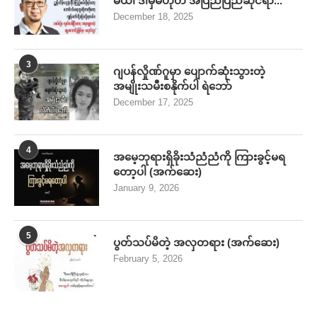
မယ်၊ ဒါမှမဟုတ် အပြည်ပြည်ဆိုင်ရာ...
December 18, 2025
3
ဂျပန်လှိုဏ်ဂူမှာ ပျောက်ဆုံးသွားတဲ့
အမျိုးသမီးစနိုက်ပါ ရဲဘော်
December 17, 2025
4
အမေ့ဘုရားရှိခိုးသံညံညံကို ကြားခွင့်မရ
တော့ပါ (အက်ဆေး)
January 9, 2026
5
ပွတ်သပ်မိတဲ့ အလှတရား (အက်ဆေး)
February 5, 2026