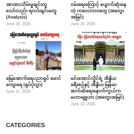
အာဏာသိမ်းမှုချင်းတူ
ဝမ်းရေးကြောင့် ပျောက်ဆုံးနေ
သော်လည်း ရလဒ်ချင်းမတူ
တဲ့ ကလေးဘဝတွေ (အတွေး
(Analysis)
အမြင်)
June 18, 2026
June 15, 2026
မြေအောက်ရေပညာရှင် မောင်
မင်းအောင်လှိုင်ရဲ့ အိန္ဒိယ
ကျေးရေ (ရုပ်ပုံလွှာ)
ခရီးစဉ်နှင့် အိန္ဒိယ-မြန်မာ
ဆက်ဆံရေးနောက်ကွယ်က
June 11, 2026
မဟာဗျူဟာ (အတွေးအမြင်)
June 10, 2026
CATEGORIES