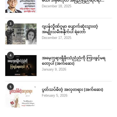
မယ်၊ ဒါမှမဟုတ် အပြည်ပြည်ဆိုင်ရာ...
December 18, 2025
3
ဂျပန်လှိုဏ်ဂူမှာ ပျောက်ဆုံးသွားတဲ့
အမျိုးသမီးစနိုက်ပါ ရဲဘော်
December 17, 2025
4
အမေ့ဘုရားရှိခိုးသံညံညံကို ကြားခွင့်မရ
တော့ပါ (အက်ဆေး)
January 9, 2026
5
ပွတ်သပ်မိတဲ့ အလှတရား (အက်ဆေး)
February 5, 2026