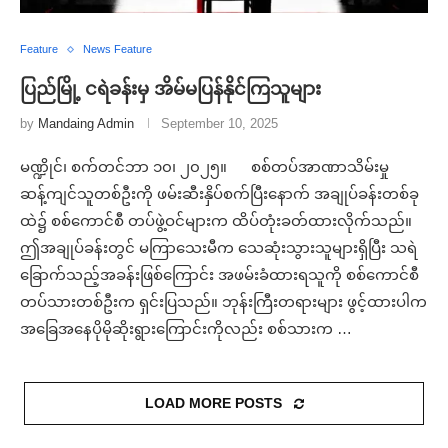
Feature
News Feature
ပြည်မြို့ ငရဲခန်းမှ အိမ်မပြန်နိုင်ကြသူများ
by
Mandaing Admin
September 10, 2025
မဏ္ဍိုင်၊ စက်တင်ဘာ ၁၀၊ ၂၀၂၅။ စစ်တပ်အာဏာသိမ်းမှု
ဆန့်ကျင်သူတစ်ဦးကို ဖမ်းဆီးနှိပ်စက်ပြီးနောက် အချုပ်ခန်းတစ်ခု
ထဲ၌ စစ်ကောင်စီ တပ်ဖွဲ့ဝင်များက ထိပ်တုံးခတ်ထားလိုက်သည်။
ဤအချုပ်ခန်းတွင် မကြာသေးမီက သေဆုံးသွားသူများရှိပြီး သရဲ
ခြောက်သည့်အခန်းဖြစ်ကြောင်း အဖမ်းခံထားရသူကို စစ်ကောင်စီ
တပ်သားတစ်ဦးက ရှင်းပြသည်။ ဘုန်းကြီးတရားများ ဖွင့်ထားပါက
အခြေအနေပိုမိုဆိုးရွားကြောင်းကိုလည်း စစ်သားက …
LOAD MORE POSTS