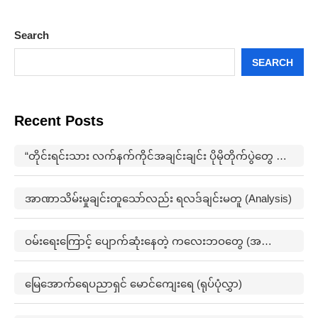
Search
SEARCH
Recent Posts
“တိုင်းရင်းသား လက်နက်ကိုင်အချင်းချင်း ပိုမိုတိုက်ပွဲတွေ ဖြစ်ပွားမှုတွေက မြေရှားနဲ့ ပတ်သက်ပြီးတော့ ထိပ်တိုက်များလာတယ်”
အာဏာသိမ်းမှုချင်းတူသော်လည်း ရလဒ်ချင်းမတူ (Analysis)
ဝမ်းရေးကြောင့် ပျောက်ဆုံးနေတဲ့ ကလေးဘဝတွေ (အတွေးအမြင်)
မြေအောက်ရေပညာရှင် မောင်ကျေးရေ (ရုပ်ပုံလွှာ)