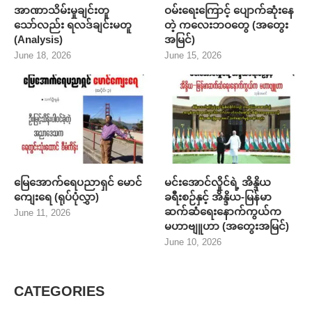
အာဏာသိမ်းမှုချင်းတူ
ဝမ်းရေးကြောင့် ပျောက်ဆုံးနေ
သော်လည်း ရလဒ်ချင်းမတူ
တဲ့ ကလေးဘဝတွေ (အတွေး
(Analysis)
အမြင်)
June 18, 2026
June 15, 2026
မြေအောက်ရေပညာရှင် မောင်
မင်းအောင်လှိုင်ရဲ့ အိန္ဒိယ
ကျေးရေ (ရုပ်ပုံလွှာ)
ခရီးစဉ်နှင့် အိန္ဒိယ-မြန်မာ
ဆက်ဆံရေးနောက်ကွယ်က
June 11, 2026
မဟာဗျူဟာ (အတွေးအမြင်)
June 10, 2026
CATEGORIES