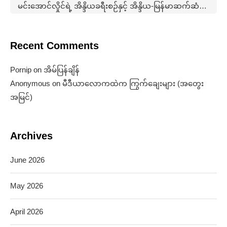
မင်းအောင်လှိုင်ရဲ့ အိန္ဒိယခရီးစဉ်နှင့် အိန္ဒိယ-မြန်မာဆက်ဆံရေးနောက်ကွယ်က မဟာဗျူဟာ (အတွေးအမြင်)
Recent Comments
Pornip
on
အိမ်ပြန်ချိန်
Anonymous
on
မီဒီယာလောကထဲက ကြွက်ချေးများ (အတွေး
အမြင်)
Archives
June 2026
May 2026
April 2026