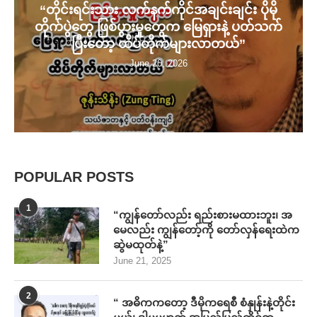
“တိုင်းရင်းသား လက်နက်ကိုင်အချင်းချင်း ပိုမို
တိုက်ပွဲတွေ ဖြစ်ပွားမှုတွေက မြေရှားနဲ့ ပတ်သက်
ပြီးတော့ ထိပ်တိုက်များလာတယ်”
June 20, 2026
POPULAR POSTS
1
“ကျွန်တော်လည်း ရည်းစားမထားဘူး၊ အ
မေလည်း ကျွန်တော့်ကို တော်လှန်ရေးထဲက
ဆွဲမထုတ်နဲ့”
June 21, 2025
2
“ အဓိကကတော့ ဒီမိုကရေစီ စံနှုန်းနဲ့တိုင်း