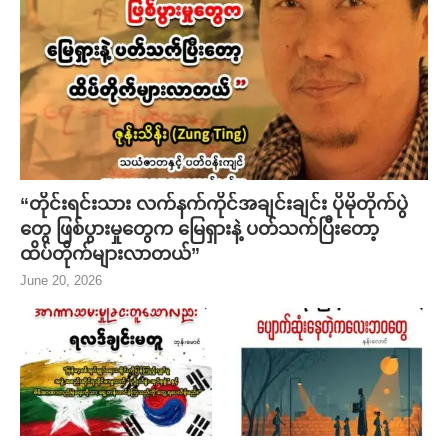
“တိုင်းရင်းသား လက်နက်ကိုင်အချင်းချင်း ပိုမိုတိုက်ပွဲ
တွေ ဖြစ်ပွားမှုတွေက မြေရှားနဲ့ ပတ်သက်ပြီးတော့
ထိပ်တိုက်များလာတယ်”
June 20, 2026