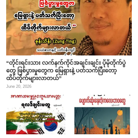
“တိုင်းရင်းသား လက်နက်ကိုင်အချင်းချင်း ပိုမိုတိုက်ပွဲ
တွေ ဖြစ်ပွားမှုတွေက မြေရှားနဲ့ ပတ်သက်ပြီးတော့
ထိပ်တိုက်များလာတယ်”
June 20, 2026