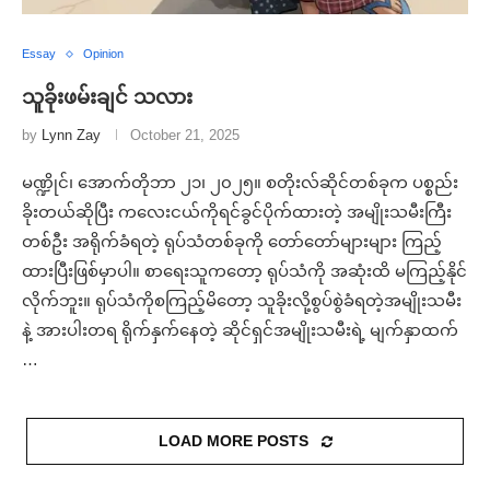
Essay
Opinion
သူခိုးဖမ်းချင် သလား
by
Lynn Zay
October 21, 2025
မဏ္ဍိုင်၊ အောက်တိုဘာ ၂၁၊ ၂၀၂၅။ စတိုးလ်ဆိုင်တစ်ခုက ပစ္စည်း
ခိုးတယ်ဆိုပြီး ကလေးငယ်ကိုရင်ခွင်ပိုက်ထားတဲ့ အမျိုးသမီးကြီး
တစ်ဦး အရိုက်ခံရတဲ့ ရုပ်သံတစ်ခုကို တော်တော်များများ ကြည့်
ထားပြီးဖြစ်မှာပါ။ စာရေးသူကတော့ ရုပ်သံကို အဆုံးထိ မကြည့်နိုင်
လိုက်ဘူး။ ရုပ်သံကိုစကြည့်မိတော့ သူခိုးလို့စွပ်စွဲခံရတဲ့အမျိုးသမီး
နဲ့ အားပါးတရ ရိုက်နှက်နေတဲ့ ဆိုင်ရှင်အမျိုးသမီးရဲ့ မျက်နှာထက်
…
LOAD MORE POSTS