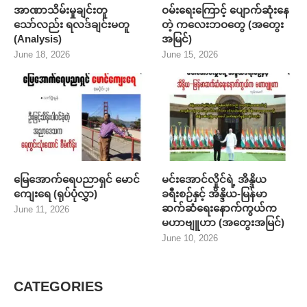
အာဏာသိမ်းမှုချင်းတူ
ဝမ်းရေးကြောင့် ပျောက်ဆုံးနေ
သော်လည်း ရလဒ်ချင်းမတူ
တဲ့ ကလေးဘဝတွေ (အတွေး
(Analysis)
အမြင်)
June 18, 2026
June 15, 2026
မြေအောက်ရေပညာရှင် မောင်
မင်းအောင်လှိုင်ရဲ့ အိန္ဒိယ
ကျေးရေ (ရုပ်ပုံလွှာ)
ခရီးစဉ်နှင့် အိန္ဒိယ-မြန်မာ
ဆက်ဆံရေးနောက်ကွယ်က
June 11, 2026
မဟာဗျူဟာ (အတွေးအမြင်)
June 10, 2026
CATEGORIES