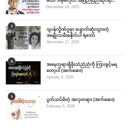
မယ်၊ ဒါမှမဟုတ် အပြည်ပြည်ဆိုင်ရာ...
December 18, 2025
3
ဂျပန်လှိုဏ်ဂူမှာ ပျောက်ဆုံးသွားတဲ့
အမျိုးသမီးစနိုက်ပါ ရဲဘော်
December 17, 2025
4
အမေ့ဘုရားရှိခိုးသံညံညံကို ကြားခွင့်မရ
တော့ပါ (အက်ဆေး)
January 9, 2026
5
ပွတ်သပ်မိတဲ့ အလှတရား (အက်ဆေး)
February 5, 2026