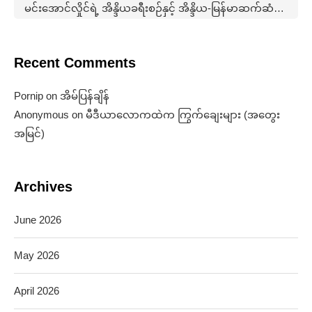
မင်းအောင်လှိုင်ရဲ့ အိန္ဒိယခရီးစဉ်နှင့် အိန္ဒိယ-မြန်မာဆက်ဆံရေးနောက်ကွယ်က မဟာဗျူဟာ (အတွေးအမြင်)
Recent Comments
Pornip
on
အိမ်ပြန်ချိန်
Anonymous
on
မီဒီယာလောကထဲက ကြွက်ချေးများ (အတွေး
အမြင်)
Archives
June 2026
May 2026
April 2026