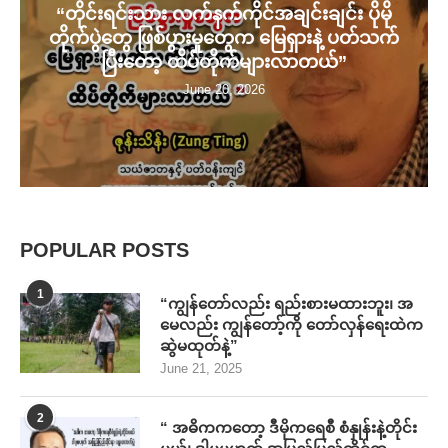
“တိုင်းရင်းသား လက်နက်ကိုင်အချင်းချင်း ပိုမို
တိုက်ပွဲတွေ ဖြစ်ပွားမှုတွေက မြေရှားနဲ့ ပတ်သက်
ပြီးတော့ ထိပ်တိုက်များလာတယ်”
June 20, 2026
POPULAR POSTS
1
“ကျွန်တော်လည်း ရည်းစားမထားဘူး၊ အ
မေလည်း ကျွန်တော့်ကို တော်လှန်ရေးထဲက
ဆွဲမထုတ်နဲ့”
June 21, 2025
2
“ အဓိကကတော့ ဒီမိုကရေစီ စံနှုန်းနဲ့တိုင်း