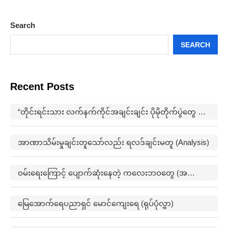
Search
SEARCH
Recent Posts
“တိုင်းရင်းသား လက်နက်ကိုင်အချင်းချင်း ပိုမိုတိုက်ပွဲတွေ ဖြစ်ပွားမှုတွေက မြေရှားနဲ့ ပတ်သက်ပြီးတော့ ထိပ်တိုက်များလာတယ်”
အာဏာသိမ်းမှုချင်းတူသော်လည်း ရလဒ်ချင်းမတူ (Analysis)
ဝမ်းရေးကြောင့် ပျောက်ဆုံးနေတဲ့ ကလေးဘဝတွေ (အတွေးအမြင်)
မြေအောက်ရေပညာရှင် မောင်ကျေးရေ (ရုပ်ပုံလွှာ)