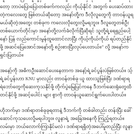
တော့ ဘာပဲပြောပြောတစ်ဖက်ကလည်း ကိုယ့်နိုင်ငံ အတွက် ပေးဆပ်ထား
တဲ့ကလေးတွေ ဖြစ်တယ်ဆိုတော့ အနော်တို့က ဒီလိုလူတွေကို တာဝန်ယူရ
မယ်ဆိုတဲ့အတွေး တစ်ခုက ကလေးလိုတွေးလို့မရဘူး။ ဒီလူတွေတစ်ဦး
တစ်ယောက်တိုင်းမှာ အနော်တို့လက်ခံလိုက်ပြီဆိုရင် သူတို့ရဲ့ရေရှည်ပေါ့
နော် ပြန် လည်ကောင်းမွန်ထူထောင်လာပြီး ကိုယ့်ကိုယ်ကိုယ် ရပ်တည်နိုင်
ဖို့ အဆင်ပြေအောင်အနော်တို့ စဉ်းစားပြီးလုပ်ပေးတယ်။” လို့ အနော်က
ရှင်းပြတယ်။
အနော့်ကို အဓိကဦးဆောင်ပေးနေတာက အနော့်ရဲ့ခင်ပွန်းပဲဖြစ်တယ်။ သ့်
ရဲ့ခင်ပွန်းဟာ KNU မှာလည်း တာဝန်တစ်ခု ယူ ထားသူဖြစ်ပြီး ဒဏ်ရာရ
ရဲဘော်တွေကိုဆေးကုသနိုင်ဖို့ တိုက်ပွဲမြေပြင်ကနေ ဒီဘက်ဆေးရုံတွေထိ
တင်နိုင်ဖို့ အဆင့်ပေါင်း များ စွာကို တာဝန်ယူဆောင်ရွက်ပေးပါတယ်။
ဟိုဘက်မှာ ဒဏ်ရာတစ်ခုခုရတာနဲ့ ဒီဘက်ကို တစ်ခါတည်း တန်းပြီး ခေါ်
ဆောင်ကုသပေးလို့မရပါဘူး။ လူနာရဲ့ အခြေအနေကို ကြည့်ရတယ်။
လမ်းမှာ ဘယ်လောက်ကြာနိုင်မလဲ ၊ ဒဏ်ရာရရှိတဲ့အပေါ်မူတည်ပြီး လူနာ