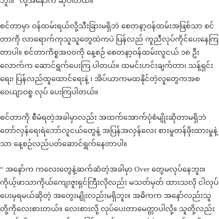
ဘူး။” လို့အနော်က ဆိုပါတယ်။
စင်တာမှာ ဝန်ထမ်းရယ်လို့သီးခြားမရှိဘဲ စေတနာ့ဝန်ထမ်းအဖြစ်သာ စင်
တာကို လာရောက်ကုသူသူတွေထဲကပဲ ပြန်လည် ကူညီလုပ်ကိုင်ပေးနေကြ
တာပါ။ စင်တာကိစ္စအ၀၀ကို နေ့စဉ် စေတနာ့ဝန်ထမ်းလူငယ် ၁၈ ဦး
လောက်က ဆောင်ရွက်ပေးကြ ပါတယ်။ ထမင်းဟင်းချက်တာ၊ သန့်ရှင်း
ရေး၊ ပြန်လည်ထူထောင်ရေးနဲ့ ၊ အိပ်ယာကမထနိုင်တဲ့လူတွေကအစ
ဝေယျာဝစ္စ လုပ် ပေးကြပါတယ်။
စင်တာကို စီမံရတဲ့အခါမှာလည်း အထက်အောက်ပုံစံမျိုးဆိုတာမရှိဘဲ
တော်လှန်ရေးရဲဘော်လူငယ်တွေနဲ့ အပြန်အလှန်လေး စားမှုတန်ဖိုးထားမှုနဲ့
သာ နေ့စဉ်လည်ပတ်ဆောင်ရွက်နေတာပါ။
“ အနော်က ကလေးတွေနဲ့ဆက်ဆံတဲ့အခါမှာ Over တွေမလုပ်နေဘူး။
ကိုယ့်ဖာသာကိုယ်ကျေးဇူးရှင်ကြီးလိုလည်း မသတ်မှတ် ထားသလို ငါလုပ်
ပေးမှရမယ်ဆိုတဲ့ အတွေးမျိုးလည်းမရှိဘူး။ အဓိကက အနော်လည်းသူ
တို့ကိုလေးစားတယ်။ လေးစားလို့ လုပ်ပေးတာမေတ္တာပါလို့။ သူတို့လည်း