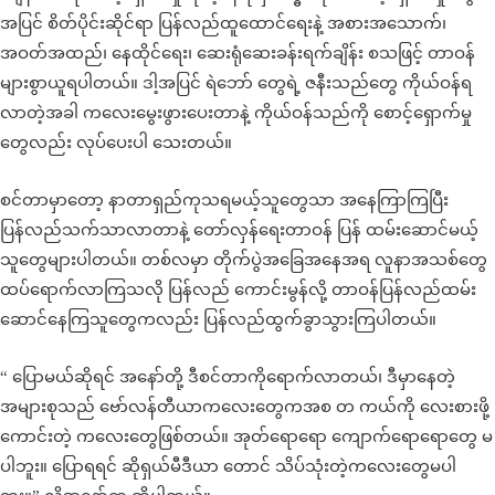
အပြင် စိတ်ပိုင်းဆိုင်ရာ ပြန်လည်ထူထောင်ရေးနဲ့ အစားအသောက်၊
အဝတ်အထည်၊ နေထိုင်ရေး၊ ဆေးရုံဆေးခန်းရက်ချိန်း စသဖြင့် တာဝန်
များစွာယူရပါတယ်။ ဒါ့အပြင် ရဲဘော် တွေရဲ့ ဇနီးသည်တွေ ကိုယ်ဝန်ရ
လာတဲ့အခါ ကလေးမွေးဖွားပေးတာနဲ့ ကိုယ်ဝန်သည်ကို စောင့်ရှောက်မှု
တွေလည်း လုပ်ပေးပါ သေးတယ်။
စင်တာမှာတော့ နာတာရှည်ကုသရမယ့်သူတွေသာ အနေကြာကြပြီး
ပြန်လည်သက်သာလာတာနဲ့ တော်လှန်ရေးတာဝန် ပြန် ထမ်းဆောင်မယ့်
သူတွေများပါတယ်။ တစ်လမှာ တိုက်ပွဲအခြေအနေအရ လူနာအသစ်တွေ
ထပ်ရောက်လာကြသလို ပြန်လည် ကောင်းမွန်လို့ တာဝန်ပြန်လည်ထမ်း
ဆောင်နေကြသူတွေကလည်း ပြန်လည်ထွက်ခွာသွားကြပါတယ်။
“ ပြောမယ်ဆိုရင် အနော်တို့ ဒီစင်တာကိုရောက်လာတယ်၊ ဒီမှာနေတဲ့
အများစုသည် ဗော်လန်တီယာကလေးတွေကအစ တ ကယ်ကို လေးစားဖို့
ကောင်းတဲ့ ကလေးတွေဖြစ်တယ်။ အုတ်ရောရော ကျောက်ရောရောတွေ မ
ပါဘူး။ ပြောရရင် ဆိုရှယ်မီဒီယာ တောင် သိပ်သုံးတဲ့ကလေးတွေမပါ