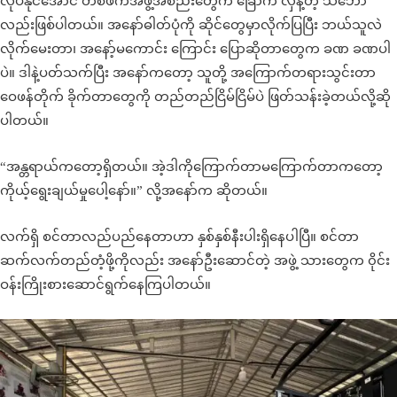
လုပ်နိုင်အောင် တစ်ဖက်အဖွဲ့အစည်းတွေက ခြောက် လှန့်တဲ့ သဘော
လည်းဖြစ်ပါတယ်။ အနော်ဓါတ်ပုံကို ဆိုင်တွေမှာလိုက်ပြပြီး ဘယ်သူလဲ
လိုက်မေးတာ၊ အနော့်မကောင်း ကြောင်း ပြောဆိုတာတွေက ခဏ ခဏပါ
ပဲ။ ဒါနဲ့ပတ်သက်ပြီး အနော်ကတော့ သူတို့ အကြောက်တရားသွင်းတာ
ဝေဖန်တိုက် ခိုက်တာတွေကို တည်တည်ငြိမ်ငြိမ်ပဲ ဖြတ်သန်းခဲ့တယ်လို့ဆို
ပါတယ်။
“အန္တရာယ်ကတော့ရှိတယ်။ အဲ့ဒါကိုကြောက်တာမကြောက်တာကတော့
ကိုယ့်ရွေးချယ်မှုပေါ့နော်။” လို့အနော်က ဆိုတယ်။
လက်ရှိ စင်တာလည်ပည်နေတာဟာ နှစ်နှစ်နီးပါးရှိနေပါပြီ။ စင်တာ
ဆက်လက်တည်တံ့ဖို့ကိုလည်း အနော်ဦးဆောင်တဲ့ အဖွဲ့ သားတွေက ၀ိုင်း
ဝန်းကြိုးစားဆောင်ရွက်နေကြပါတယ်။