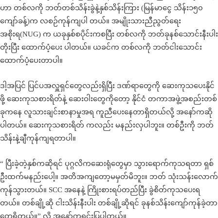
ဟာ တစ်လကို ဘတ်တစ်သိန်းခွဲနဲ့နှစ်သိန်းကြား (မြန်မာငွေ သိန်း၁၅၀
ကျော်ခန့်)က လစဉ်ကုန်ကျပါ တယ်။ အမျိုးသားညီညွတ်ရေး
အစိုးရ(NUG) က ယခုနှစ်စပိုင်းကစပြီး တစ်လကို ဘတ်ခုနစ်သောင်းနီးပါး
တိုးပြီး ထောက်ပံ့ပေး ပါတယ်။ ယခင်က တစ်လကို ဘတ်ငါးသောင်း
ထောက်ပံ့ပေးတာပါ။
ဒါ့အပြင် ပြင်ပအလှူရှင်တွေလည်းရှိပြီး ဒဏ်ရာတွေကို ဆေးကုသပေးနိုင်
ဖို့ ဆေးကုသစားရိတ်နဲ့ ဆေးဝါးတွေကိုတော့ နိုင်ငံ တကာအဖွဲ့အစည်းတစ်
ခုကနေ လူသားချင်းစာနာမှုအရ ကူညီပေးနေတာရှိတယ်လို့ အနော်ကဆို
ပါတယ်။ ဆေးကုသစားရိတ် ကလည်း မနည်းလှပါဘူး။ တစ်ဦးကို ဘတ်
သိန်းနဲ့ချီကုန်ကျရတာပါ။
“ ပြီးခဲ့တဲ့နှစ်ကဆိုရင် ပုဂ္ဂလိကဆေးရုံတွေမှာ သွားရောက်ကုသရတာ ရှစ်
ဦးထက်မနည်းပေါ့။ အတိအကျတော့မမှတ်မိဘူး။ ဘတ် သုံးသန်းလောက်
ကုန်သွားတယ်။ SCC အနေနဲ့ ကြိုးစားရပ်တည်ပြီး ခွဲစိတ်ကုသပေးရ
တယ်။ တစ်ချို့ဆို ငါးသိန်းနီးပါး တစ်ချို့ဆိုရင် ခုနစ်သိန်းကျော်ကုန်ခဲ့တာ
တွေရှိတယ်။” လို့ အနော်ကရှင်းပြပါတယ်။