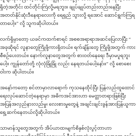
ရှိတဲ့အတိုင်း ထင်တိုင်းကြဲလို့မရဘူး။ ချုပ်ချုပ်တည်းတည်းနေပြီး
အတတ်နိုင်ဆုံးဒီနေရာလေးကို ရေရှည် သွားလို့ ရအောင် ဆောင်ရွက်ကြရ
တာပေါ့။” လို့ သူကဆိုပါတယ်။
လက်ရှိမှာတော့ ယခင်ကထက်စာရင် အစစအရာရာအဆင်ပြေလာပြီး “
အခုဆိုရင် လူနာတွေကြိုဖို့ကားရှိတယ်။ ရက်ချိန်းတွေ ကြိုဖို့အတွက် ကား
စီစဉ်ပေးတယ်။ နောက်လူနာတွေအတွက် စားဝတ်နေရေး ဒီမှာမပူရဘူး
ပေါ့။ ကျွန်တော်တို့ လုံလုံခြုံခြုံ လည်း နေရတယ်ပေါ့နော်။” လို့ စောစေး
ဝါးက ဆိုပါတယ်။
အနော်ကတော့ စင်တာမှာလာရောက် ကုသနေထိုင်ပြီး ပြန်လည်ထူထောင်
ရေးလုပ်ဆောင်တဲ့နေရာမှာ အဓိကအင်အားဟာ မေတ္တာတရားဖြစ်ပြီး
အပြန်အလှည်နားလည်မှု၊ လေးစားမှုတွေနဲ့ အချင်းချင်းခွန်အားပြန်ယူကာ
ရှေ့ဆက်နေတယ်လို့ဆိုပါတယ်။
သာမာန်သူတွေအတွက် အိပ်ယာထ၊မျက်စိနှစ်လုံးပွင့်တာဟာ