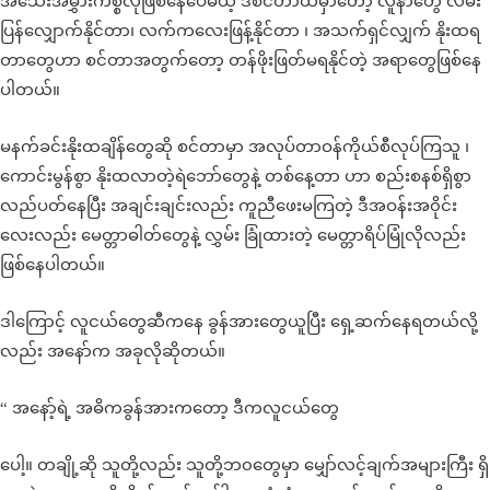
အသေးအမွှားကိစ္စလိုဖြစ်နေပေမယ့် ဒီစင်တာထဲမှာတော့ လူနာတွေ လမ်း
ပြန်လျှောက်နိုင်တာ၊ လက်ကလေးဖြန့်နိုင်တာ ၊ အသက်ရှင်လျှက် နိုးထရ
တာတွေဟာ စင်တာအတွက်တော့ တန်ဖိုးဖြတ်မရနိုင်တဲ့ အရာတွေဖြစ်နေ
ပါတယ်။
မနက်ခင်းနိုးထချိန်တွေဆို စင်တာမှာ အလုပ်တာဝန်ကိုယ်စီလုပ်ကြသူ ၊
ကောင်းမွန်စွာ နိုးထလာတဲ့ရဲဘော်တွေနဲ့ တစ်နေ့တာ ဟာ စည်းစနစ်ရှိစွာ
လည်ပတ်နေပြီး အချင်းချင်းလည်း ကူညီဖေးမကြတဲ့ ဒီအဝန်းအ၀ိုင်း
လေးလည်း မေတ္တာဓါတ်တွေနဲ့ လွှမ်း ခြုံထားတဲ့ မေတ္တာရိပ်မြုံလိုလည်း
ဖြစ်နေပါတယ်။
ဒါကြောင့် လူငယ်တွေဆီကနေ ခွန်အားတွေယူပြီး ရှေ့ဆက်နေရတယ်လို့
လည်း အနော်က အခုလိုဆိုတယ်။
“ အနော့်ရဲ့ အဓိကခွန်အားကတော့ ဒီကလူငယ်တွေ
ပေါ့။ တချို့ဆို သူတို့လည်း သူတို့ဘ၀တွေမှာ မျှော်လင့်ချက်အများကြီး ရှိ