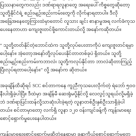
ပြဿနာတွေကလည်း ဒဏ်ရာရလူနာတွေ အရေးပေါ် ကိစ္စတွေဆိုတော့
သူတို့နိုင်ငံရဲ့ စည်းမျဉ်းစည်းကမ်းတွေကို လိုက်နာရတာပါ။ ဒီလို
အခြေအနေတွေကြားထဲမှာတောင် လူသား ချင်း စာနာမှုအရ လက်ခံကုသ
ပေးနေတာဟာ ကျေးဇူးတင်ဖို့ကောင်းတယ်လို့ အနော်ကဆိုတယ်။
“ သူတို့တတ်နိုင်တဲ့ဘောင်ထဲက သူတို့လုပ်ပေးတာကိုပဲ ကျေးဇူးတင်ရမှာ
ပေါ့နော်။ အဲ့တော့အနော်တို့လုပ်ပေးနိုင်တာတစ်ခုပဲ ရှိတယ်။ သူတို့
စည်းမျဉ်းစည်းကမ်းကဘာလဲ၊ သူတို့ကလုပ်နိုင်တာ ဘာလဲဆိုတာကြည့်
ပြီးလုပ်ရတာပေါ့နော်။” လို့ အနော်က ဆိုတယ်။
အခုချိန်ထိဆိုရင် SCC စင်တာကနေ ကူညီကုသပေးလိုက်တဲ့ ရဲဘော် ၅၀၀
နီးပါးရှိခဲ့ပါပြီ။ ဒီထဲမှာ အချိန်မီ ဆေးရုံမပို့နိုင်လို့ လေလွင့်သူရယ်လို့မရှိခဲ့
ဘဲ ဒဏ်ရာပြင်းထန်လို့သာဆုံးပါးခဲ့ရတဲ့ လူနာတစ်ဦးနှစ်ဦးသာရှိခဲ့ပါ
တယ်။ စင်တာမှာတော့ လက်ရှိ လူနာ ၁၂၀ ဝန်းကျင်ခန့်ကို ကျန်းမာရေး
စောင့်ရှောက်မှုပေးနေပါတယ်။
ကျန်းမာရေးစောင့်ရှောက်မှုဆိုတဲ့နေရာမှာ ခန္ဓာကိုယ်စောင့်ရှောက်မှုတွေ