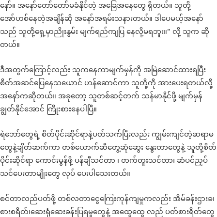
နော်။ အနော်တော်တော်မခံနိုင်တဲ့ အခြေအနေတွေ ရှိတယ်။ သူတို့
အော်ဟစ်နေတဲ့အချိန်ဆို အနော်အရမ်းသနားတယ်။ ဒါပေမယ့်အနော်
သည် သူတို့ရှေ့မှာညိုးနွမ်း မျက်ရည်ကျပြ နေလို့မရဘူး။” လို့ သူက ဆို
တယ်။
ဒီအတွက်ကြောင့်လည်း သူကနေကာမျက်မှန်ကို အမြဲဆောင်ထားရပြီး
စိတ်အဆင်ပြေနေသယောင် ဟန်ဆောင်ကာ သူတို့ကို အားပေးရတယ်လို့
အနော်ကဆိုတယ်။ အခုတော့ သူတစ်ဆင့်တက် သန်မာနိုင်ဖို့ မျက်မှန်
ချွတ်နိုင်အောင် ကြိုးစားနေပါပြီ။
ရဲဘော်တွေရဲ့ စိတ်ပိုင်းဆိုင်ရာနဲ့ပတ်သက်ပြီးလည်း ကျွမ်းကျင်တဲ့ဆရာမ
တွေနဲ့ချိတ်ဆက်ကာ တစ်ယောက်ဆီတွေ့ဆုံဆွေး နွေးတာတွေနဲ့ သူတို့စိတ်
ပိုင်းဆိုင်ရာ ကောင်းမွန်ဖို့ ပန်ချီသင်တာ ၊ တက်တူးသင်တာ၊ ဆံပင်ညှပ်
သင်ပေးတာမျိုးတွေ လုပ် ပေးပါသေးတယ်။
စင်တာလည်ပတ်ဖို့ တစ်လတာငွေကြေးကုန်ကျမှုကလည်း အိမ်ခန်းဌားခ၊
စားစရိတ်၊ဆေးရုံဆေးခန်းပြရမှုတွေနဲ့ အထွေထွေ လည် ပတ်စားရိတ်တွေ