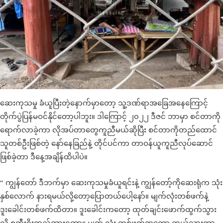
ဆေးကုသမှု ခံယူပြီးတဲ့နောက်မှာတော့ သူ့ဒဏ်ရာအခြေအနေကြောင့်
တိုက်ပွဲပြန်မဝင်နိုင်တော့ပါဘူး။ ဒါကြောင့် ၂၀၂၂ ဒီဇင် ဘာမှာ စင်တာကို
ရောက်လာခဲ့ကာ လိုအပ်တာတွေကူညီမယ်ဆိုပြီး စင်တာကိုတည်ထောင်
သူတစ်ဦးဖြစ်တဲ့ နော်နေခြည်နဲ့ တိုင်ပင်ကာ တာဝန်ယူကူညီလုပ်ဆောင်
ဖြစ်ခဲ့တာ ဒီနေ့အချိန်ထိပါပဲ။
“ ကျွန်တော် ဒီဘက်မှာ ဆေးကုသမှုခံယူရင်းနဲ့ ကျွန်တော့်ကိုဆေးရုံက သုံး
နှစ်လောက် နားရမယ်လို့တော့ပြောတယ်ပေါ့နော်။ မျက်လုံးတစ်ဖက်နဲ့
ဒူးခေါင်းတစ်ဖက်ထိတာ။ ဒူးခေါင်းကတော့ ထုတ်ချင်းဖောက်ထွက်သွား