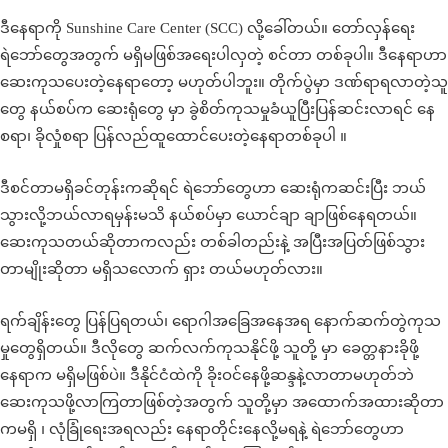
ဒီနေရာကို Sunshine Care Center (SCC) လို့ခေါ်တယ်။ တော်လှန်ရေး
ရဲဘော်တွေအတွက် မရှိမဖြစ်အရေးပါလှတဲ့ စင်တာ တစ်ခုပါ။ ဒီနေရာဟာ
ဆေးကုသပေးတဲ့နေရာတော့ မဟုတ်ပါဘူး။ တိုက်ပွဲမှာ ဒဏ်ရာရလာတဲ့သူ
တွေ နယ်စပ်က ဆေးရုံတွေ မှာ ခွဲစိတ်ကုသမှုခံယူပြီးပြန်ဆင်းလာရင် နေ
စရာ၊ ခိုလှုံစရာ ပြန်လည်ထူထောင်ပေးတဲ့နေရာတစ်ခုပါ ။
ဒီစင်တာမရှိခင်တုန်းကဆိုရင် ရဲဘော်တွေဟာ ဆေးရုံကဆင်းပြီး ဘယ်
သွားလို့ဘယ်လာရမှန်းမသိ နယ်စပ်မှာ ယောင်ချာ ချာဖြစ်နေရတယ်။
ဆေးကုသတယ်ဆိုတာကလည်း တစ်ခါတည်းနဲ့ အပြီးအပြတ်ဖြစ်သွား
တာမျိုးဆိုတာ မရှိသလောက် ရှား တယ်မဟုတ်လား။
ရက်ချိန်းတွေ ပြန်ပြရတယ်၊ ရောဂါအခြေအနေအရ နောက်ဆက်တွဲကုသ
မှုတွေရှိတယ်။ ဒီလိုတွေ ဆက်လက်ကုသနိုင်ဖို့ သူတို့ မှာ ခေတ္တနားခိုဖို့
နေရာက မရှိမဖြစ်ပဲ။ ဒီနိုင်ငံထဲကို ခိုးဝင်နေဖို့ဆန္ဒနဲ့လာတာမဟုတ်ဘဲ
ဆေးကုသဖို့လာကြတာဖြစ်တဲ့အတွက် သူတို့မှာ အထောက်အထားဆိုတာ
ကမရှိ ၊ လုံခြုံရေးအရလည်း နေရာတိုင်းနေလို့မရနဲ့ ရဲဘော်တွေဟာ