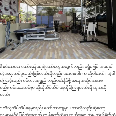
ဒီစင်တာဟာ တော်လှန်ရေးရဲဘော်တွေအတွက်လည်း မရှိမဖြစ် အရေးပါ
တဲ့နေရာတစ်ခုလည်းဖြစ်တယ်လို့လည်း စောစေးဝါး က ဆိုပါတယ်။ အဲ့ဒါ
ကြောင့်လည်း စင်တာရေရှည် လည်ပတ်နိုင်ဖို့ အနေအထိုင်ကအစ
စည်းကမ်းသေသပ်စွာ သိုသိုသိပ်သိပ် နေထိုင်ကြရတယ်လို့ သူကဆို
တယ်။
“ သိုသိုသိပ်သိပ်နေမှလည်း တော်ကာကျမှာ ၊ ဘာလို့လည်းဆိုတော့
သူများနိုင်ငံဖြစ်တဲ့အတွက် ကျွန်တော်တို့မှာ ဘယ်အရာ ကိုမှ ကိုယ့်စိတ်ထဲ