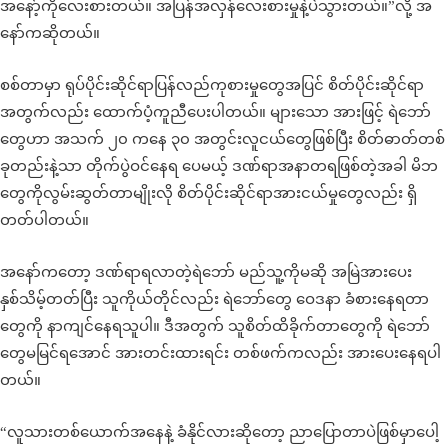
အနော့်ကိုလေးစားတယ်။ အပြန်အလှန်လေးစားမှုနဲ့ပဲသွားတယ်။”လို့ အ
နော်ကဆိုတယ်။
စစ်တာမှာ ရုပ်ပိုင်းဆိုင်ရာပြန်လည်ကုစားမှုတွေအပြင် စိတ်ပိုင်းဆိုင်ရာ
အတွက်လည်း ထောက်ပံ့ကူညီပေးပါတယ်။ များသော အားဖြင့် ရဲဘော်
တွေဟာ အသက် ၂၀ ကနေ ၃၀ အတွင်းလူငယ်တွေဖြစ်ပြီး စိတ်ဓာတ်တစ်
ခုတည်းနဲ့သာ တိုက်ပွဲဝင်နေရ ပေမယ့် ဒဏ်ရာအနာတရဖြစ်တဲ့အခါ မိဘ
တွေကိုလွမ်းဆွတ်တာမျိုးလို စိတ်ပိုင်းဆိုင်ရာအားငယ်မှုတွေလည်း ရှိ
တတ်ပါတယ်။
အနော်ကတော့ ဒဏ်ရာရလာတဲ့ရဲဘော် မည်သူ့ကိုမဆို အမြဲအားပေး
နှစ်သိမ့်တတ်ပြီး သူကိုယ်တိုင်လည်း ရဲဘော်တွေ ဝေဒနာ ခံစားနေရတာ
တွေကို နာကျင်နေရသူပါ။ ဒီအတွက် သူစိတ်ထိခိုက်တာတွေကို ရဲဘော်
တွေမမြင်ရအောင် အားတင်းထားရင်း တစ်ဖက်ကလည်း အားပေးနေရပါ
တယ်။
“လူသားတစ်ယောက်အနေနဲ့ ခံနိုင်လားဆိုတော့ ညာပြောတာပဲဖြစ်မှာပေါ့