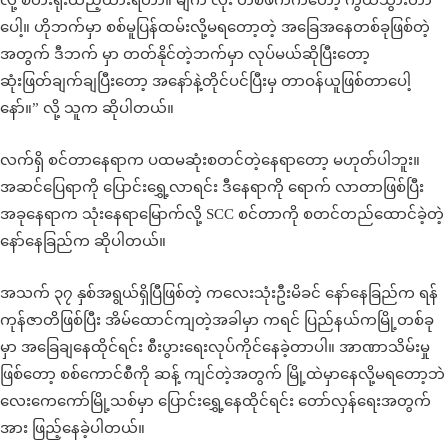
လို့ စတီးရိုးထည့်ထားရတာ။ မျက် လုံး တစ်ဖက်ကတော့ ကွယ်သွားတာ
ပေါ့။ ဟိုဘက်မှာ စစ်မူပြန်ထမ်းလို့မရတော့တဲ့ အခြေအနေတစ်ခုဖြစ်တဲ့
အတွက် ဒီဘက် မှာ တတ်နိုင်တဲ့ဘက်မှာ လုပ်မယ်ဆိုပြီးတော့
ဆုံးဖြတ်ချက်ချပြီးတော့ အနော်နဲ့တိုင်ပင်ပြီးမှ တာဝန်ယူဖြစ်တာပေါ့
နော်။” လို့ သူက ဆိုပါတယ်။
လက်ရှိ စင်တာနေရာက ပထမဆုံးစတင်တဲ့နေရာတော့ မဟုတ်ပါဘူး။
အဆင်ပြေရာကို ပြောင်းရွှေ့လာရင်း ဒီနေရာကို ရောက် လာတာဖြစ်ပြီး
အခုနေရာက သုံးနေရာမြောက်လို့ SCC စင်တာကို စတင်တည်ထောင်ခဲ့တဲ့
နော်နေခြည်က ဆိုပါတယ်။
အသက် ၃၇ နှစ်အရွယ်ရှိပြီဖြစ်တဲ့ ကလေးသုံးဦးမိခင် နော်နေခြည်က ရန်
ကုန်ဇာတိဖြစ်ပြီး အိမ်ထောင်ကျတဲ့အခါမှာ ကရင် ပြည်နယ်ကမြို့တစ်ခု
မှာ အခြေချနေထိုင်ရင်း စီးပွားရေးလုပ်ကိုင်နေခဲ့တာပါ။ အာဏာသိမ်းမှု
ဖြစ်တော့ စစ်ကောင်စီကို ဆန့် ကျင်တဲ့အတွက် မြို့ထဲမှာနေလို့မရတော့ဘဲ
လေးကေကော်မြို့သစ်မှာ ပြောင်းရွှေ့နေထိုင်ရင်း တော်လှန်ရေးအတွက်
အား ဖြည့်နေခဲ့ပါတယ်။