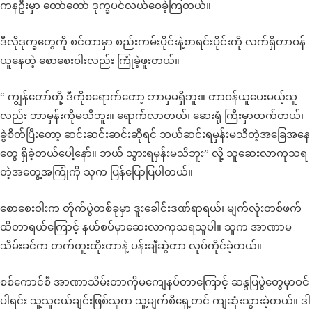
ကနဦးမှာ တော်တော် ဒုက္ခပင်လယ်ဝေခဲ့ကြတယ်။
ဒီလိုဒုက္ခတွေကို စင်တာမှာ စည်းကမ်းပိုင်းနဲ့စာရင်းပိုင်းကို လက်ရှိတာဝန်
ယူနေတဲ့ စောစေးဝါးလည်း ကြုံခဲ့ဖူးတယ်။
“ ကျွန်တော်တို့ ဒီကိုစရောက်တော့ ဘာမှမရှိဘူး။ တာဝန်ယူပေးမယ့်သူ
လည်း ဘာမှန်းကိုမသိဘူး။ ရောက်လာတယ်၊ ဆေးရုံ ကြီးမှာတက်တယ်၊
ခွဲစိတ်ပြီးတော့ ဆင်းဆင်းဆင်းဆိုရင် ဘယ်ဆင်းရမှန်းမသိတဲ့အခြေအနေ
တွေ ရှိခဲ့တယ်ပေါ့နော်။ ဘယ် သွားရမှန်းမသိဘူး” လို့ သူဆေးလာကုသရ
တဲ့အတွေ့အကြုံကို သူက ပြန်ပြောပြပါတယ်။
စောစေးဝါးက တိုက်ပွဲတစ်ခုမှာ ဒူးခေါင်းဒဏ်ရာရယ်၊ မျက်လုံးတစ်ဖက်
ထိတာရယ်ကြောင့် နယ်စပ်မှာဆေးလာကုသရသူပါ။ သူက အာဏာမ
သိမ်းခင်က တက်တူးထိုးတာနဲ့ ပန်းချီဆွဲတာ လုပ်ကိုင်ခဲ့တယ်။
စစ်ကောင်စီ အာဏာသိမ်းတာကိုမကျေနပ်တာကြောင့် ဆန္ဒပြပွဲတွေမှာဝင်
ပါရင်း သူ့သူငယ်ချင်းဖြစ်သူက သူ့မျက်စိရှေ့တင် ကျဆုံးသွားခဲ့တယ်။ ဒါ