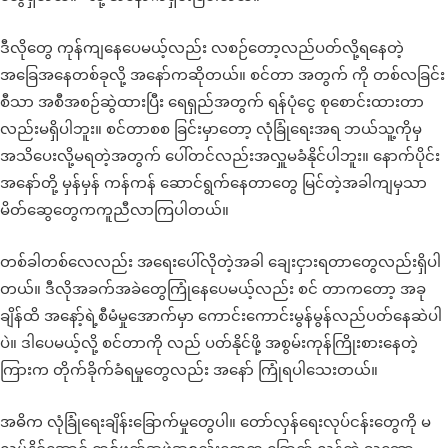
ဒီလိုတွေ ကုန်ကျနေပေမယ့်လည်း လစဉ်တော့လည်ပတ်လို့ရနေတဲ့
အခြေအနေတစ်ခုလို့ အနော်ကဆိုတယ်။ စင်တာ အတွက် ကို တစ်လခြင်း
စီသာ အစီအစဉ်ဆွဲထားပြီး ရေရှည်အတွက် ရန်ပုံငွေ စုစောင်းထားတာ
လည်းမရှိပါဘူး။ စင်တာစစ ခြင်းမှာတော့ လုံခြုံရေးအရ ဘယ်သူ့ကိုမှ
အသိပေးလို့မရတဲ့အတွက် ပေါ်တင်လည်းအလှူမခံနိုင်ပါဘူး။ နောက်ပိုင်း
အနော်တို့ မှန်မှန် ကန်ကန် ဆောင်ရွက်နေတာတွေ မြင်တဲ့အခါကျမှသာ
မိတ်ဆွေတွေကကူညီလာကြပါတယ်။
တစ်ခါတစ်လေလည်း အရေးပေါ်လိုတဲ့အခါ ချေးငှားရတာတွေလည်းရှိပါ
တယ်။ ဒီလိုအခက်အခဲတွေကြုံနေပေမယ့်လည်း စင် တာကတော့ အခု
ချိန်ထိ အနော့်ရဲ့စီမံမှုအောက်မှာ ကောင်းကောင်းမွန်မွန်လည်ပတ်နေဆဲပါ
ပဲ။ ဒါပေမယ့်လို့ စင်တာကို လည် ပတ်နိုင်ဖို့ အစွမ်းကုန်ကြိုးစားနေတဲ့
ကြားက တိုက်ခိုက်ခံရမှုတွေလည်း အနော် ကြုံရပါသေးတယ်။
အဓိက လုံခြုံရေးချိန်းခြောက်မှုတွေပါ။ တော်လှန်ရေးလုပ်ငန်းတွေကို မ