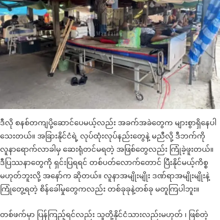
ဒီလို စနစ်တကျပို့ဆောင်ပေမယ့်လည်း အခက်အခဲတွေက များစွာရှိနေပါ
သေးတယ်။ အခြားနိုင်ငံရဲ့ လုပ်ထုံးလုပ်နည်းတွေနဲ့ မညီလို့ ဒီဘက်ကို
လူနာရောက်လာခါမှ ဆေးရုံတင်မရတဲ့ အဖြစ်တွေလည်း ကြုံခဲ့ဖူးတယ်။
ဒီပြဿနာတွေကို ရှင်းပြရရင် တစ်ပတ်လောက်တောင် ပြီးနိုင်မယ့်ကိစ္စ
မဟုတ်ဘူးလို့ အနော်က ဆိုတယ်။ လူနာအမျိုးမျိုး ဒဏ်ရာအမျိုးမျိုးနဲ့
ကြုံတွေ့ရတဲ့ စိန်ခေါ်မှုတွေကလည်း တစ်ခုခုနဲ့တစ်ခု မတူကြပါဘူး။
တစ်ဖက်မှာ ပြန်ကြည့်ရင်လည်း သူတို့နိုင်ငံသားလည်းမဟုတ် ၊ ဖြစ်တဲ့