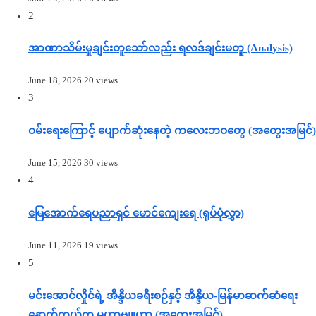
2
အာဏာသိမ်းမှုချင်းတူသော်လည်း ရလဒ်ချင်းမတူ (Analysis)
June 18, 2026
20 views
3
ဝမ်းရေးကြောင့် ပျောက်ဆုံးနေတဲ့ ကလေးဘဝတွေ (အတွေးအမြင်)
June 15, 2026
30 views
4
မြေအောက်ရေပညာရှင် မောင်ကျေးရေ (ရုပ်ပုံလွှာ)
June 11, 2026
19 views
5
မင်းအောင်လှိုင်ရဲ့ အိန္ဒိယခရီးစဉ်နှင့် အိန္ဒိယ-မြန်မာဆက်ဆံရေး
နောက်ကွယ်က မဟာဗျူဟာ (အတွေးအမြင်)