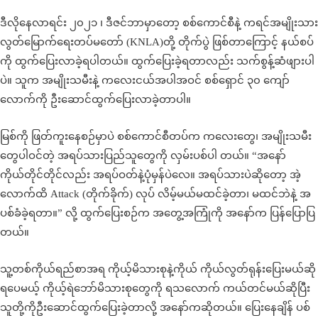
ဒီလိုနေလာရင်း ၂၀၂၁ ၊ ဒီဇင်ဘာမှာတော့ စစ်ကောင်စီနဲ့ ကရင်အမျိုးသား
လွတ်မြောက်ရေးတပ်မတော် (KNLA)တို့ တိုက်ပွဲ ဖြစ်တာကြောင့် နယ်စပ်
ကို ထွက်ပြေးလာခဲ့ရပါတယ်။ ထွက်ပြေးခဲ့ရတာလည်း သက်စွန့်ဆံဖျားပါ
ပဲ။ သူက အမျိုးသမီးနဲ့ ကလေးငယ်အပါအဝင် စစ်ရှောင် ၃၀ ကျော်
လောက်ကို ဦးဆောင်ထွက်ပြေးလာခဲ့တာပါ။
မြစ်ကို ဖြတ်ကူးနေစဉ်မှာပဲ စစ်ကောင်စီတပ်က ကလေးတွေ၊ အမျိုးသမီး
တွေပါဝင်တဲ့ အရပ်သားပြည်သူတွေကို လှမ်းပစ်ပါ တယ်။ “အနော်
ကိုယ်တိုင်တိုင်လည်း အရပ်ဝတ်နဲ့ပုံမှန်ပဲလေ။ အရပ်သားပဲဆိုတော့ အဲ့
လောက်ထိ Attack (တိုက်ခိုက်) လုပ် လိမ့်မယ်မထင်ခဲ့တာ၊ မထင်ဘဲနဲ့ အ
ပစ်ခံခဲ့ရတာ။” လို့ ထွက်ပြေးစဉ်က အတွေ့အကြုံကို အနော်က ပြန်ပြောပြ
တယ်။
သူ့တစ်ကိုယ်ရည်စာအရ ကိုယ့်မိသားစုနဲ့ကိုယ် ကိုယ်လွတ်ရုန်းပြေးမယ်ဆို
ရပေမယ့် ကိုယ့်ရဲဘော်မိသားစုတွေကို ရသလောက် ကယ်တင်မယ်ဆိုပြီး
သူတို့ကိုဦးဆောင်ထွက်ပြေးခဲ့တာလို့ အနော်ကဆိုတယ်။ ပြေးနေချိန် ပစ်