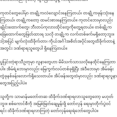
ကုတင်တွေပေါ်မှာ တချို့ကလဲလျောင်းနေကြတယ်၊ တချို့ကဖုန်းသုံးနေ
ကြတယ်၊ တချို့ကတော့ ထမင်းစားနေကြတယ်။ ကုတင်ဘေးမှာလည်း
ချိုင်းထောက်တွေ၊ ဘီးတပ်ကုလားထိုင်တွေကိုတွေ့ရတယ်။ တစ်ချို့က
ခြေထောက်တွေဖြတ်ထားရ သလို တချို့က လက်တစ်ဖက်မရှိတော့ဘူး။
ဒါ့အပြင် မျက်လုံးထိခိုက်တာ၊ ကိုယ်အင်္ဂါအစိတ်အပိုင်းတွေထိခိုက်တာနဲ့
အတွင်း ဒဏ်ရာရသူတွေပါ ရှိနေကြတယ်။
ပူပြင်းတဲ့ရာသီဥတုမှာ လူနာတွေဟာ မိမိသက်သာသလိုနေထိုင်နေကြတာ
ပါ။ အိမ်ရဲ့ဘေးမှာလည်း မြေကွက်လပ်တစ်ခုရှိပြီး အဲဒီဘေးမှာ အိမ်ခန်း
တွဲခုနစ်ခန်းလောက်ရှိသေးတယ်။ အိပ်ခန်းတွေထဲမှာလည်း ဒဏ်ရာရလူနာ
တွေအပြည့်ပါပဲ။
သူတို့က သာမာန်မတော်တဆ ထိခိုက်ဒဏ်ရာရလာသူတွေတော့ မဟုတ်
ဘူး။ စစ်ကောင်စီကို အမြစ်ဖြတ်ချေမှုန်းဖို့ တော်လှန် ရေးမှာတိုက်ပွဲဝင်
ရင်း ထိခိုက်ဒဏ်ရာရလာကြတဲ့ တော်လှန်ရေးရဲဘော်တွေပါပဲ။