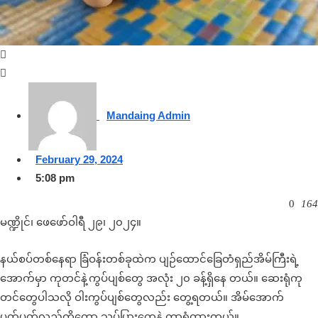
Mandaing Admin
February 29, 2024
5:08 pm
0
164
မဏ္ဍိုင်၊ ဖေဖော်ဝါရီ ၂၉၊ ၂၀၂၄။
နယ်စပ်တစ်နေရာ ခြံဝန်းတစ်ခုထဲက ပျဉ်ထောင်ခြေတံရှည်အိမ်ကြီးရဲ့
အောက်မှာ ကုတင်နဲ့ကွပ်ပျစ်တွေ အလုံး ၂၀ ခန့်ရှိနေ တယ်။ ဆေးရုံကု
တင်တွေပါသလို ဝါးကွပ်ပျစ်တွေလည်း တွေ့ရတယ်။ အိမ်အောက်
ပတ်ပတ်လည်ကိုတော့ သွပ်ပြားတွေနဲ့ ကာရံထားတယ်။