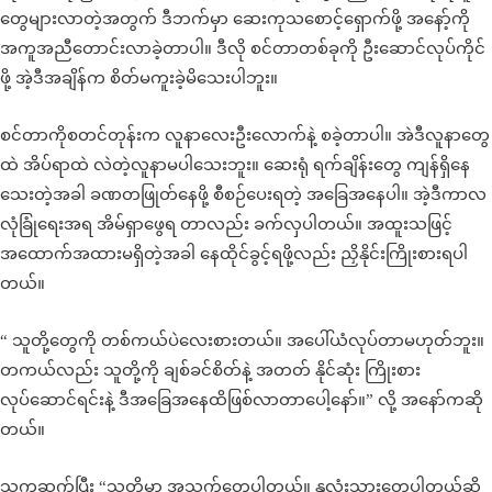
တွေများလာတဲ့အတွက် ဒီဘက်မှာ ဆေးကုသစောင့်ရှောက်ဖို့ အနော့်ကို
အကူအညီတောင်းလာခဲ့တာပါ။ ဒီလို စင်တာတစ်ခုကို ဦးဆောင်လုပ်ကိုင်
ဖို့ အဲ့ဒီအချိန်က စိတ်မကူးခဲ့မိသေးပါဘူး။
စင်တာကိုစတင်တုန်းက လူနာလေးဦးလောက်နဲ့ စခဲ့တာပါ။ အဲဒီလူနာတွေ
ထဲ အိပ်ရာထဲ လဲတဲ့လူနာမပါသေးဘူး။ ဆေးရုံ ရက်ချိန်းတွေ ကျန်ရှိနေ
သေးတဲ့အခါ ခဏတဖြုတ်နေဖို့ စီစဉ်ပေးရတဲ့ အခြေအနေပါ။ အဲ့ဒီကာလ
လုံခြုံရေးအရ အိမ်ရှာဖွေရ တာလည်း ခက်လှပါတယ်။ အထူးသဖြင့်
အထောက်အထားမရှိတဲ့အခါ နေထိုင်ခွင့်ရဖို့လည်း ညှိနိုင်းကြိုးစားရပါ
တယ်။
“ သူတို့တွေကို တစ်ကယ်ပဲလေးစားတယ်။ အပေါ်ယံလုပ်တာမဟုတ်ဘူး။
တကယ်လည်း သူတို့ကို ချစ်ခင်စိတ်နဲ့ အတတ် နိုင်ဆုံး ကြိုးစား
လုပ်ဆောင်ရင်းနဲ့ ဒီအခြေအနေထိဖြစ်လာတာပေါ့နော်။” လို့ အနော်ကဆို
တယ်။
သူကဆက်ပြီး “သူတို့မှာ အသက်တွေပါတယ်။ နှလုံးသားတွေပါတယ်ဆို