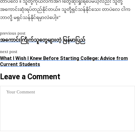
တာပဲလေ ။ သူတို့ကိုယ်လက်အဂ်ါတွေဆုံးရှုံးရပေမယ့်လည်း သူတို့
အကောင်းဆုံးရပ်တည်နိုင်တယ်။ သူတို့ရှင်သန်နိုင်သေး တာပဲလေ ငါက
ဘာလို့ မရှင်သန်နိုင်ရမှာလဲပေါ့။”
previous post
အကောင်းကြိုက်သူတွေများတဲ့ မြန်မာပြည်
next post
What I Wish I Knew Before Starting College: Advice from
Current Students
Leave a Comment