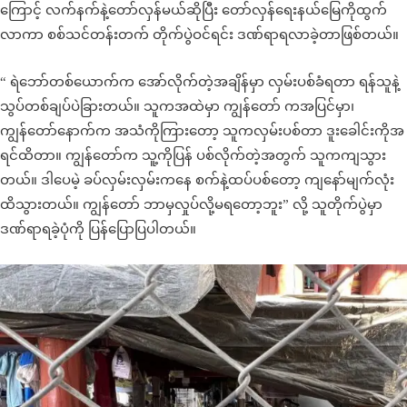
ကြောင့် လက်နက်နဲ့တော်လှန်မယ်ဆိုပြီး တော်လှန်ရေးနယ်မြေကိုထွက်
လာကာ စစ်သင်တန်းတက် တိုက်ပွဲဝင်ရင်း ဒဏ်ရာရလာခဲ့တာဖြစ်တယ်။
“ ရဲဘော်တစ်ယောက်က အော်လိုက်တဲ့အချိန်မှာ လှမ်းပစ်ခံရတာ ရန်သူနဲ့
သွပ်တစ်ချပ်ပဲခြားတယ်။ သူကအထဲမှာ ကျွန်တော် ကအပြင်မှာ၊
ကျွန်တော်နောက်က အသံကိုကြားတော့ သူကလှမ်းပစ်တာ ဒူးခေါင်းကိုအ
ရင်ထိတာ။ ကျွန်တော်က သူ့ကိုပြန် ပစ်လိုက်တဲ့အတွက် သူကကျသွား
တယ်။ ဒါပေမဲ့ ခပ်လှမ်းလှမ်းကနေ စက်နဲ့ထပ်ပစ်တော့ ကျနော်မျက်လုံး
ထိသွားတယ်။ ကျွန်တော် ဘာမှလှုပ်လို့မရတော့ဘူး” လို့ သူတိုက်ပွဲမှာ
ဒဏ်ရာရခဲ့ပုံကို ပြန်ပြောပြပါတယ်။