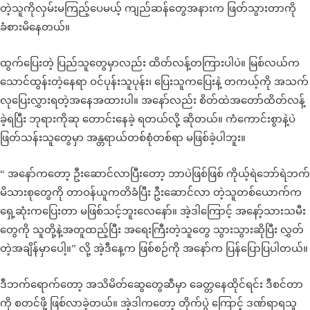
တဲ့သူကိုလှမ်းမကြည့်ပေမယ့် ကျည်ဆန်တွေအနားက ဖြတ်သွားတာကို
ခံစားမိနေတယ်။
ထွက်ပြေးတဲ့ ပြည်သူတွေမှာလည်း ထိတ်လန့်တကြားပါပဲ။ မြစ်လယ်က
သောင်ထွန်းတဲ့နေရာ ဝင်ပုန်းသူပုန်း၊ ပြေးသူကပြေးနဲ့ တကယ့်ကို အသက်
လုပြေးလွှားရတဲ့အနေအထားပါ။ အနော်လည်း စိတ်ထဲအတော်ထိတ်လန့်
ခဲ့ရပြီး ဘုရားကိုဆု တောင်းနေခဲ့ ရတယ်လို့ ဆိုတယ်။ ကံကောင်းစွာနဲ့ပဲ
ဖြတ်သန်းသူတွေမှာ အန္တရာယ်တစ်စုံတစ်ရာ မဖြစ်ခဲ့ပါဘူး။
“ အနော်ကတော့ ဦးဆောင်လာပြီးတော့ ဘာပဲဖြစ်ဖြစ် ကိုယ့်ရဲဘော်ရဲဘက်
မိသားစုတွေကို တာဝန်ယူကတိခံပြီး ဦးဆောင်လာ တဲ့သူတစ်ယောက်က
ရှေ့ဆုံးကပြေးတာ မဖြစ်သင့်ဘူးလေနော်။ အဲ့ဒါကြောင့် အနော့်သားသမီး
တွေကို သူတို့နဲ့အတူထည့်ပြီး အရေးကြီးတဲ့သူတွေ သွားသွားဆိုပြီး လွှတ်
တဲ့အချိန်မှာပေါ့။” လို့ အဲ့ဒီနေ့က ဖြစ်စဉ်ကို အနော်က ပြန်ပြောပြပါတယ်။
ဒီဘက်ရောက်တော့ အသိမိတ်ဆွေတွေဆီမှာ ခေတ္တနေထိုင်ရင်း ဒီစင်တာ
ကို စတင်ဖို့ ဖြစ်လာခဲ့တယ်။ အဲ့ဒါကတော့ တိုက်ပွဲ ကြောင့် ဒဏ်ရာရသူ