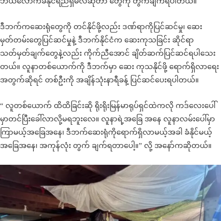
ဘယ်လောက်ခံနိုင်ရည်ရှိမလဲဆိုတာ တွေကို တွက်ချက်ရပါတယ်။
ဒီဘက်ကဆေးရုံတွေကို တင်နိုင်ဖို့လည်း ဒဏ်ရာကိုပြင်ဆင်မှု၊ ဆေး
မှတ်တမ်းတွေပြင်ဆင်မှုနဲ့ ဒီဘက်နိုင်ငံက ဆေးကုသခြင်း ဆိုင်ရာ
သတ်မှတ်ချက်တွေနဲ့လည်း ကိုက်ညီအောင် ချိတ်ဆက်ပြင်ဆင်ရပါသေး
တယ်။ လူနာတစ်ယောက်ကို ဒီဘက်မှာ ဆေး ကုသနိုင်ဖို့ ရောက်ရှိလာရေး
အတွက်ဆိုရင် တစ်ဦးကို အချိန်သုံးနာရီခန့် ပြင်ဆင်ပေးရပါတယ်။
“ လူတစ်ယောက် ထိထိခြင်းဆို ရိုးရိုးမြန်မာရုပ်ရှင်ထဲကလို ကဒ်လေးပေါ်
မှာတင်ပြီးခေါ်လာလို့မရဘူးလေ။ လူနာရဲ့အခြေ အနေ လူနာလမ်းပေါ်မှာ
ကြာမယ့်အခြေအနေ၊ ဒီဘက်ဆေးရုံကိုရောက်ရှိလာမယ့်အခါ ခံနိုင်မယ့်
အခြေအနေ၊ အကုန်လုံး တွက် ချက်ရတာပေါ့။” လို့ အနော်ကဆိုတယ်။