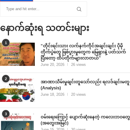
နောက်ဆုံးရ သတင်းများ
1
“တိုင်းရင်းသား လက်နက်ကိုင်အချင်းချင်း ပိုမို
တိုက်ပွဲတွေ ဖြစ်ပွားမှုတွေက မြေရှားနဲ့ ပတ်သက်
ပြီးတော့ ထိပ်တိုက်များလာတယ်”
June 20, 2026
26 views
2
အာဏာသိမ်းမှုချင်းတူသော်လည်း ရလဒ်ချင်းမတူ
(Analysis)
June 18, 2026
20 views
3
ဝမ်းရေးကြောင့် ပျောက်ဆုံးနေတဲ့ ကလေးဘဝတွေ
(အတွေးအမြင်)
June 15, 2026
30 views