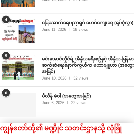
4
မြေအောက်ရေပညာရှင် မောင်ကျေးရေ (ရုပ်ပုံလွှာ)
June 11, 2026
19 views
5
မင်းအောင်လှိုင်ရဲ့ အိန္ဒိယခရီးစဉ်နှင့် အိန္ဒိယ-မြန်မာ
ဆက်ဆံရေးနောက်ကွယ်က မဟာဗျူဟာ (အတွေး
အမြင်)
June 10, 2026
32 views
6
ဗီလိန် ခဲဝါ (အတွေးအမြင်)
June 6, 2026
22 views
ကျွန်တော်တို့၏ မဏ္ဍိုင် သတင်းဌာနသို့ လုံခြုံ