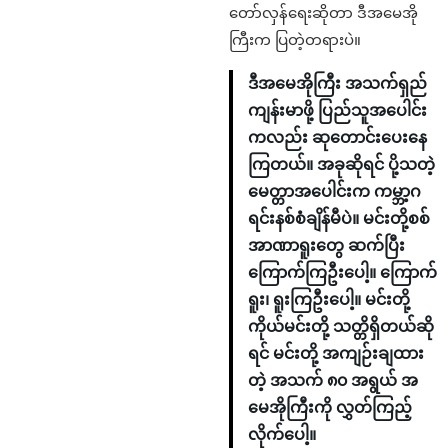
တော်လှန်ရေးဆိုတာ ဒီအမေအို
ကြီးက ပြတဲ့တရားပဲ။
ဒီအမေအိုကြီး အသက်ရှည်
ကျန်းမာဖို့ ပြည်သူအပေါင်း
ကလည်း ဆုတောင်းပေးနေ
ကြတယ်။ အခုဆိုရင် ပို့သတဲ့
မေတ္တာအပေါင်းက ကမ္ဘာ့ဂ
ရင်းနစ်စံချိန်မီပဲ။ မင်းတို့စစ်
အာဏာရူးတွေ ဆက်ပြီး
ကြောက်ကြဦးပေါ့။ ကြောက်
ရူး၊ ရူးကြဦးပေါ့။ မင်းတို့
ကိုယ်မင်းတို့ သတ္တိရှိတယ်ဆို
ရင် မင်းတို့ အကျဉ်းချထား
တဲ့ အသက် ၈၀ အရွယ် အ
မေအိုကြီးကို လွှတ်ကြည့်
လိုက်ပေါ့။