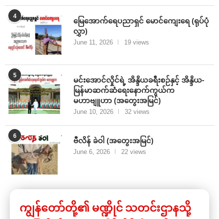
4
မြေအောက်ရေပညာရှင် မောင်ကျေးရေ (ရုပ်ပုံ
လွှာ)
June 11, 2026
19 views
5
မင်းအောင်လှိုင်ရဲ့ အိန္ဒိယခရီးစဉ်နှင့် အိန္ဒိယ-
မြန်မာဆက်ဆံရေးနောက်ကွယ်က
မဟာဗျူဟာ (အတွေးအမြင်)
June 10, 2026
32 views
6
ဗီလိန် ခဲဝါ (အတွေးအမြင်)
June 6, 2026
22 views
ကျွန်တော်တို့၏ မဏ္ဍိုင် သတင်းဌာနသို့