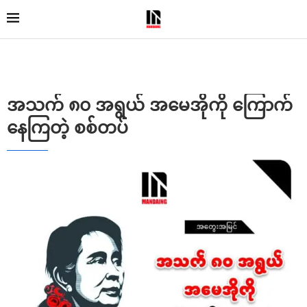
အသက် ၈၀ အရွယ် အမေအိုကို ကြောက်
နေကြတဲ့ စစ်တပ်