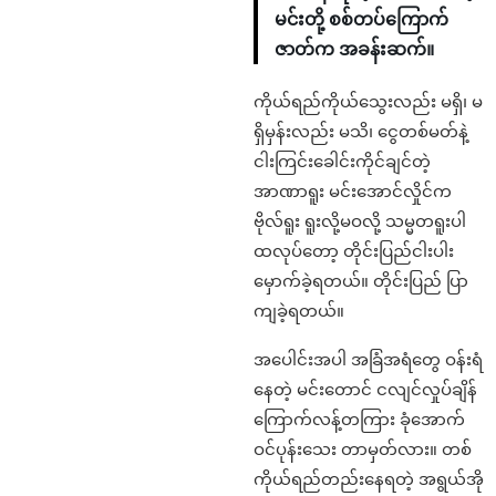
မင်းတို့ စစ်တပ်ကြောက်
ဇာတ်က အခန်းဆက်။
ကိုယ်ရည်ကိုယ်သွေးလည်း မရှိ၊ မ
ရှိမှန်းလည်း မသိ၊ ငွေတစ်မတ်နဲ့
ငါးကြင်းခေါင်းကိုင်ချင်တဲ့
အာဏာရူး မင်းအောင်လှိုင်က
ဗိုလ်ရူး ရူးလို့မဝလို့ သမ္မတရူးပါ
ထလုပ်တော့ တိုင်းပြည်ငါးပါး
မှောက်ခဲ့ရတယ်။ တိုင်းပြည် ပြာ
ကျခဲ့ရတယ်။
အပေါင်းအပါ အခြံအရံတွေ ဝန်းရံ
နေတဲ့ မင်းတောင် ငလျင်လှုပ်ချိန်
ကြောက်လန့်တကြား ခုံအောက်
ဝင်ပုန်းသေး တာမှတ်လား။ တစ်
ကိုယ်ရည်တည်းနေရတဲ့ အရွယ်အို