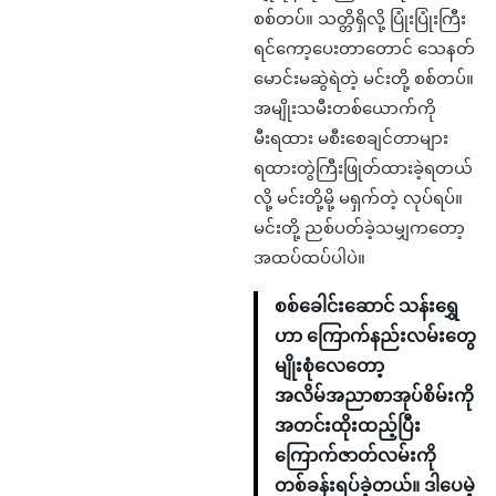
စစ်တပ်။ သတ္တိရှိလို့ ပြုံးပြုံးကြီး
ရင်ကော့ပေးတာတောင် သေနတ်
မောင်းမဆွဲရဲတဲ့ မင်းတို့ စစ်တပ်။
အမျိုးသမီးတစ်ယောက်ကို
မီးရထား မစီးစေချင်တာများ
ရထားတွဲကြီးဖြုတ်ထားခဲ့ရတယ်
လို့ မင်းတို့မို့ မရှက်တဲ့ လုပ်ရပ်။
မင်းတို့ ညစ်ပတ်ခဲ့သမျှကတော့
အထပ်ထပ်ပါပဲ။
စစ်ခေါင်းဆောင် သန်းရွှေ
ဟာ ကြောက်နည်းလမ်းတွေ
မျိုးစုံလေတော့
အလိမ်အညာစာအုပ်စိမ်းကို
အတင်းထိုးထည့်ပြီး
ကြောက်ဇာတ်လမ်းကို
တစ်ခန်းရပ်ခဲ့တယ်။ ဒါပေမဲ့