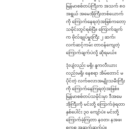
မြန်မာစစ်တပ်ကြီးက အသက် ၈၀
အရွယ် အမေအိုကြီးတစ်ယောက်
ကို ကြောက်နေရတဲ့အဖြစ်ကတော့
သမိုင်းတွင်ရစ်ပြီ။ ကြောက်ချက်
က ဗိုလ်ချုပ်မှူးကြီး ၂ ဆက်၊
လက်ဆင့်ကမ်း တာဝန်ကျေတဲ့
ကြောက်ချက်ပဲလို့ ဆိုရမယ်။
ဒုံးပျံလည်း မရှိ၊ နူကလီးယား
လည်းမရှိ၊ နေစရာ အိမ်တောင် မ
ပိုင်တဲ့ လက်ဗလာအမျိုးသမီးကြီး
ကို ကြောက်နေကြရတဲ့အဖြစ်။
မြန်မာစစ်တပ်သမိုင်းမှာ ဒီအမေ
အိုကြီးကို မင်းတို့ ကြောက်ခဲ့ရတာ
နှစ်ပေါင်း ၃၀ ကျော်ပဲ။ မင်းတို့
ကြောက်ခဲ့ကြတာ နဝတ၊ နအဖ၊
စကစ အဆက်ဆက်ပဲ။