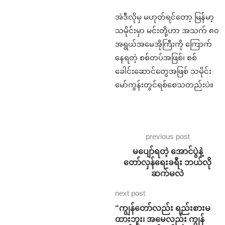
အဲဒီလိုမှ မဟုတ်ရင်တော့ မြန်မာ့
သမိုင်းမှာ မင်းတို့ဟာ အသက် ၈၀
အရွယ်အမေအိုကြီးကို ကြောက်
နေရတဲ့ စစ်တပ်အဖြစ်၊ စစ်
ခေါင်းဆောင်တွေအဖြစ် သမိုင်း
မော်ကွန်းတွင်ရစ်စေသတည်းပဲ။
previous post
မပျော်ရတဲ့ အောင်ပွဲနဲ့
တော်လှန်ရေးခရီး ဘယ်လို
ဆက်မလဲ
next post
“ကျွန်တော်လည်း ရည်းစားမ
ထားဘူး၊ အမေလည်း ကျွန်