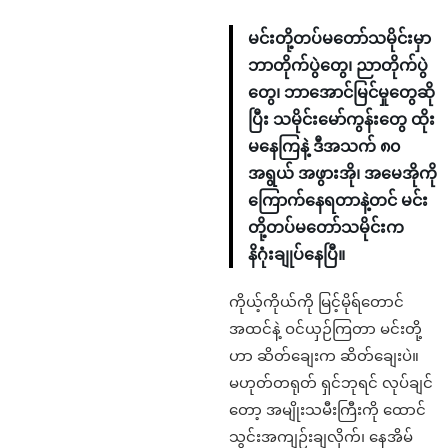
မင်းတို့တပ်မတော်သမိုင်းမှာ
ဘာတိုက်ပွဲတွေ၊ ညာတိုက်ပွဲ
တွေ၊ ဘာအောင်မြင်မှုတွေဆို
ပြီး သမိုင်းမော်ကွန်းတွေ ထိုး
မနေကြနဲ့ ဒီအသက် ၈၀
အရွယ် အဖွားအို၊ အမေအိုကို
ကြောက်နေရတာနဲ့တင် မင်း
တို့တပ်မတော်သမိုင်းက
နိဂုံးချုပ်နေပြီ။
ကိုယ့်ကိုယ်ကို မြင့်မိုရ်တောင်
အထင်နဲ့ ဝင်ယှဉ်ကြတာ မင်းတို့
ဟာ ဆိတ်ချေးက ဆိတ်ချေးပဲ။
မဟုတ်တရုတ် ရှင်ဘုရင် လုပ်ချင်
တော့ အမျိုးသမီးကြီးကို ထောင်
သွင်းအကျဉ်းချလိုက်၊ နေအိမ်