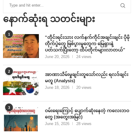
နောက်ဆုံးရ သတင်းများ
1
“တိုင်းရင်းသား လက်နက်ကိုင်အချင်းချင်း ပိုမို
တိုက်ပွဲတွေ ဖြစ်ပွားမှုတွေက မြေရှားနဲ့
ပတ်သက်ပြီးတော့ ထိပ်တိုက်များလာတယ်”
June 20, 2026
24 views
2
အာဏာသိမ်းမှုချင်းတူသော်လည်း ရလဒ်ချင်း
မတူ (Analysis)
June 18, 2026
20 views
3
ဝမ်းရေးကြောင့် ပျောက်ဆုံးနေတဲ့ ကလေးဘဝ
တွေ (အတွေးအမြင်)
June 15, 2026
28 views