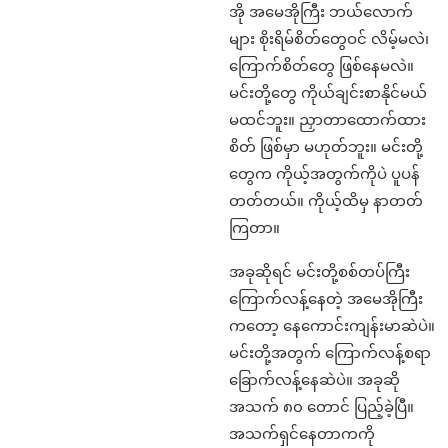
အို အမေအိုကြီး ဘယ်လောက်
များ စိုးရိမ်စိတ်တွေဝင် လိမ့်မလဲ၊
ကြောက်စိတ်တွေ ဖြစ်နေမလဲ။
မင်းတို့တွေ ကိုယ်ချင်းစာနိုင်မယ်
မထင်ဘူး။ ညှာတာထောက်ထား
စိတ် ဖြစ်မှာ မဟုတ်ဘူး။ မင်းတို့
တွေက ကိုယ့်အတွက်ကိုပဲ ပူပန်
တတ်တယ်။ ကိုယ့်ထိမှ နာတတ်
ကြတာ။
အခုဆိုရင် မင်းတို့စစ်တပ်ကြီး
ကြောက်လန့်နေတဲ့ အမေအိုကြီး
ကတော့ နေကောင်းကျန်းမာဆဲပဲ။
မင်းတို့အတွက် ကြောက်လန့်စရာ
ခြောက်လန့်နေဆဲပဲ။ အခုဆို
အသက် ၈၀ တောင် ပြည့်ခဲ့ပြီ။
အသက်ရှင်နေတာကကို