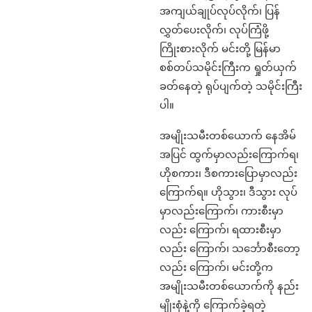
အကျယ်ချုပ်လုပ်လိုက်၊ ပြန်
လွှတ်ပေးလိုက်၊ လုပ်ကြံဖို့
ကြိုးစားလိုက် မင်းတို့ မြန်မာ
စစ်တပ်သမိုင်းကြီးက ရှုတ်ယှက်
ခတ်နေတဲ့ ရုပ်ပျက်တဲ့ သမိုင်းကြီး
ပါ။
အမျိုးသမီးတစ်ယောက် နေအိမ်
အပြင် ထွက်မှာလည်းကြောက်ရ၊
ဟိုစကား၊ ဒီစကားပြောမှာလည်း
ကြောက်ရ။ ဟိုသွား၊ ဒီသွား လုပ်
မှာလည်းကြောက်၊ ကားစီးမှာ
လည်း ကြောက်၊ ရထားစီးမှာ
လည်း ကြောက်၊ သင်္ဘောစီးတော့
လည်း ကြောက်၊ မင်းတို့က
အမျိုးသမီးတစ်ယောက်ကို နည်း
မျိုးစုံနဲ့ကို ကြောက်ခဲ့ရတဲ့