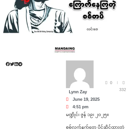
0
332
Lynn Zay
June 19, 2025
4:51 pm
မဏ္ဍိုင်၊ ဇွန် ၁၉၊ ၂၀၂၅။
စစ်လက်နက်တွေ ပိုင်ဆိုင်ထားတဲ့