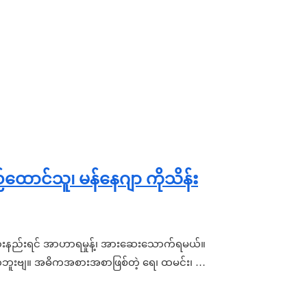
ထောင်သူ၊ မန်နေဂျာ ကိုသိန်း
တယ်။ အားနည်းရင် အာဟာရမှုန့်၊ အားဆေးသောက်ရမယ်။
်ဘူးဗျ။ အဓိကအစားအစာဖြစ်တဲ့ ရေ၊ ထမင်း၊ …