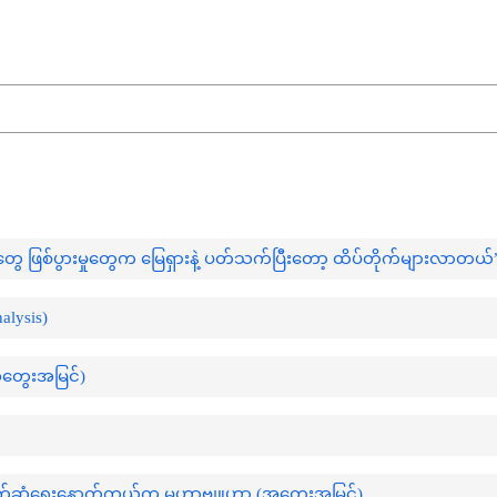
ပွဲတွေ ဖြစ်ပွားမှုတွေက မြေရှားနဲ့ ပတ်သက်ပြီးတော့ ထိပ်တိုက်များလာတယ်
lysis)
အတွေးအမြင်)
-မြန်မာဆက်ဆံရေးနောက်ကွယ်က မဟာဗျူဟာ (အတွေးအမြင်)