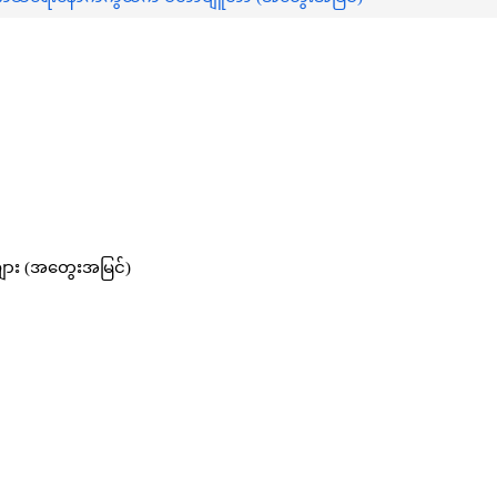
ား (အတွေးအမြင်)