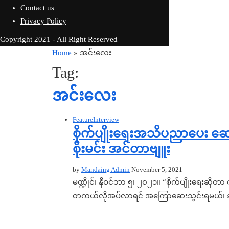
Contact us
Privacy Policy
Copyright 2021 - All Right Reserved
Home
»
အင်းလေး
Tag:
အင်းလေး
Feature
Interview
စိုက်ပျိုးရေးအသိပညာပေး ဆော
စိုးမင်း အင်တာဗျူး
by
Mandaing Admin
November 5, 2021
မဏ္ဍိုင်၊ နိုဝင်ဘာ ၅၊ ၂၀၂၁။ “စိုက်ပျိုးရေးဆို
တကယ်လိုအပ်လာရင် အကြောဆေးသွင်းရမယ်၊ ဆလိ