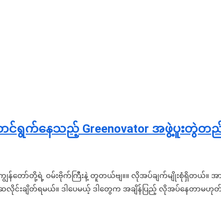
င်ရွက်နေသည့် Greenovator အဖွဲ့ပူးတွဲတည်
တာ ကျွန်တော်တို့ရဲ့ ဝမ်းဗိုက်ကြီးနဲ့ တူတယ်ဗျ။။ လိုအပ်ချက်မျိုးစုံရှိ
ုင်းချိတ်ရမယ်။ ဒါပေမယ့် ဒါတွေက အချိန်ပြည့် လိုအပ်နေတာမဟုတ