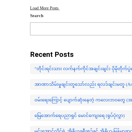
Load More Posts
Search
Recent Posts
“တိုင်းရင်းသား လက်နက်ကိုင်အချင်းချင်း ပိုမိုတိုက်
အာဏာသိမ်းမှုချင်းတူသော်လည်း ရလဒ်ချင်းမတူ (Ana
ဝမ်းရေးကြောင့် ပျောက်ဆုံးနေတဲ့ ကလေးဘဝတွေ (
မြေအောက်ရေပညာရှင် မောင်ကျေးရေ (ရုပ်ပုံလွှာ)
မင်းအောင်လှိုင်ရဲ့ အိန္ဒိယခရီးစဉ်နှင့် အိန္ဒိယ