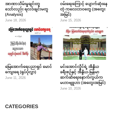
အာဏာသိမ်းမှုချင်းတူ
ဝမ်းရေးကြောင့် ပျောက်ဆုံးနေ
သော်လည်း ရလဒ်ချင်းမတူ
တဲ့ ကလေးဘဝတွေ (အတွေး
(Analysis)
အမြင်)
June 18, 2026
June 15, 2026
မြေအောက်ရေပညာရှင် မောင်
မင်းအောင်လှိုင်ရဲ့ အိန္ဒိယ
ကျေးရေ (ရုပ်ပုံလွှာ)
ခရီးစဉ်နှင့် အိန္ဒိယ-မြန်မာ
ဆက်ဆံရေးနောက်ကွယ်က
June 11, 2026
မဟာဗျူဟာ (အတွေးအမြင်)
June 10, 2026
CATEGORIES