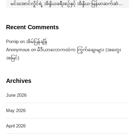
မင်းအောင်လှိုင်ရဲ့ အိန္ဒိယခရီးစဉ်နှင့် အိန္ဒိယ-မြန်မာဆက်ဆံရေးနောက်ကွယ်က မဟာဗျူဟာ (အတွေးအမြင်)
Recent Comments
Pornip
on
အိမ်ပြန်ချိန်
Anonymous
on
မီဒီယာလောကထဲက ကြွက်ချေးများ (အတွေး
အမြင်)
Archives
June 2026
May 2026
April 2026