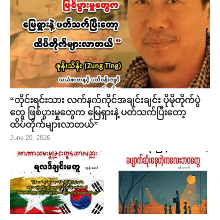
“တိုင်းရင်းသား လက်နက်ကိုင်အချင်းချင်း ပိုမိုတိုက်ပွဲ
တွေ ဖြစ်ပွားမှုတွေက မြေရှားနဲ့ ပတ်သက်ပြီးတော့
ထိပ်တိုက်များလာတယ်”
June 20, 2026