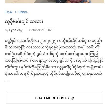
Essay
Opinion
သူခိုးဖမ်းချင် သလား
by
Lynn Zay
October 21, 2025
မဏ္ဍိုင်၊ အောက်တိုဘာ ၂၁၊ ၂၀၂၅။ စတိုးလ်ဆိုင်တစ်ခုက ပစ္စည်း
ခိုးတယ်ဆိုပြီး ကလေးငယ်ကိုရင်ခွင်ပိုက်ထားတဲ့ အမျိုးသမီးကြီး
တစ်ဦး အရိုက်ခံရတဲ့ ရုပ်သံတစ်ခုကို တော်တော်များများ ကြည့်
ထားပြီးဖြစ်မှာပါ။ စာရေးသူကတော့ ရုပ်သံကို အဆုံးထိ မကြည့်နိုင်
လိုက်ဘူး။ ရုပ်သံကိုစကြည့်မိတော့ သူခိုးလို့စွပ်စွဲခံရတဲ့အမျိုးသမီး
နဲ့ အားပါးတရ ရိုက်နှက်နေတဲ့ ဆိုင်ရှင်အမျိုးသမီးရဲ့ မျက်နှာထက်
…
LOAD MORE POSTS