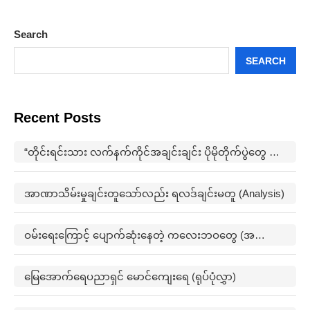
Search
SEARCH
Recent Posts
“တိုင်းရင်းသား လက်နက်ကိုင်အချင်းချင်း ပိုမိုတိုက်ပွဲတွေ ဖြစ်ပွားမှုတွေက မြေရှားနဲ့ ပတ်သက်ပြီးတော့ ထိပ်တိုက်များလာတယ်”
အာဏာသိမ်းမှုချင်းတူသော်လည်း ရလဒ်ချင်းမတူ (Analysis)
ဝမ်းရေးကြောင့် ပျောက်ဆုံးနေတဲ့ ကလေးဘဝတွေ (အတွေးအမြင်)
မြေအောက်ရေပညာရှင် မောင်ကျေးရေ (ရုပ်ပုံလွှာ)