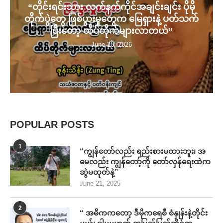
“တိုင်းရင်းသား လက်နက်ကိုင်အချင်းချင်း ပိုမို
တိုက်ပွဲတွေ ဖြစ်ပွားမှုတွေက မြေရှားနဲ့ ပတ်သက်
ပြီးတော့ ထိပ်တိုက်များလာတယ်”
June 20, 2026
POPULAR POSTS
1
“ကျွန်တော်လည်း ရည်းစားမထားဘူး၊ အ
မေလည်း ကျွန်တော့်ကို တော်လှန်ရေးထဲက
ဆွဲမထုတ်နဲ့”
June 21, 2025
2
“ အဓိကကတော့ ဒီမိုကရေစီ စံနှုန်းနဲ့တိုင်း