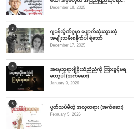
မယ်၊ ဒါမှမဟုတ် အပြည်ပြည်ဆိုင်ရာ...
December 18, 2025
3
ဂျပန်လှိုဏ်ဂူမှာ ပျောက်ဆုံးသွားတဲ့
အမျိုးသမီးစနိုက်ပါ ရဲဘော်
December 17, 2025
4
အမေ့ဘုရားရှိခိုးသံညံညံကို ကြားခွင့်မရ
တော့ပါ (အက်ဆေး)
January 9, 2026
5
ပွတ်သပ်မိတဲ့ အလှတရား (အက်ဆေး)
February 5, 2026